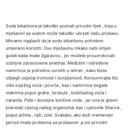
Soda bikarbona je također poznati prirodni lijek , koja u
mješavini sa vodom može također ubrzati Vašu probavu .
Moramo naglasiti da je sodu bikarbonu potrebno
umjereno koristiti. Ovu mješavinu nikako nebi smjeli
gutati kada imate žgaravicu , jer možete prouzrokovati
ozbiljne zdravstvene smetnje. Međutim i određene
namirnice je potrebno uvrstiti u ishran , kako biste
izbjegli osjećaj tromosti i iscrpljenosti. Konzumirajte što
više svježeg voća i povrća , kao i namirnice bogate
vlaknima poput graha , brokule , bobičastog voća i
naranče. Pijte i dovoljne količine vode , jer ona je glavni
pokretač cijelog našeg organizma, kao i cjelovite žitarice ,
poput ječma , raži, zobi. Svakako, ako duži vremenski
period imate problema sa probavom ,a ovi prirodni