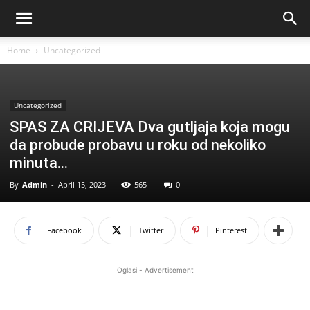
Home
Uncategorized
Uncategorized
SPAS ZA CRIJEVA Dva gutljaja koja mogu
da probude probavu u roku od nekoliko
minuta…
By
Admin
-
April 15, 2023
565
0
Facebook
Twitter
Pinterest
Oglasi - Advertisement