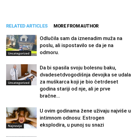
RELATED ARTICLES
MORE FROM AUTHOR
Odlučila sam da iznenadim muža na
poslu, ali ispostavilo se da je na
odmoru.
Uncategorized
Da bi spasila svoju bolesnu baku,
dvadesetdvogodišnja devojka se udala
za muškarca koji je bio četrdeset
Uncategorized
godina stariji od nje, ali je prve
bračne...
U ovim godinama žene uživaju najviše u
intimnom odnosu: Estrogen
eksplodira, u punoj su snazi
Najnovije