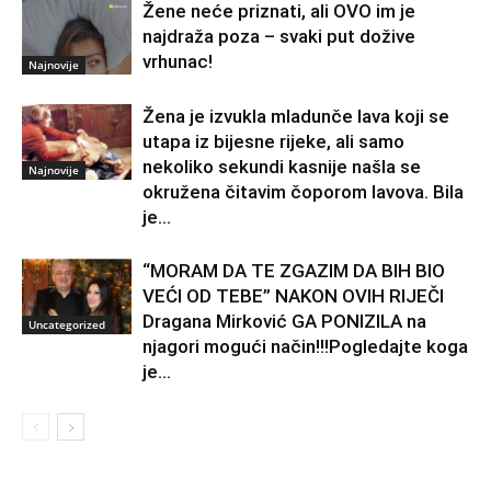
Žene neće priznati, ali OVO im je
najdraža poza – svaki put dožive
vrhunac!
Najnovije
Žena je izvukla mladunče lava koji se
utapa iz bijesne rijeke, ali samo
nekoliko sekundi kasnije našla se
Najnovije
okružena čitavim čoporom lavova. Bila
je...
“MORAM DA TE ZGAZIM DA BIH BIO
VEĆI OD TEBE” NAKON OVIH RIJEČI
Dragana Mirković GA PONIZILA na
Uncategorized
njagori mogući način!!!Pogledajte koga
je...