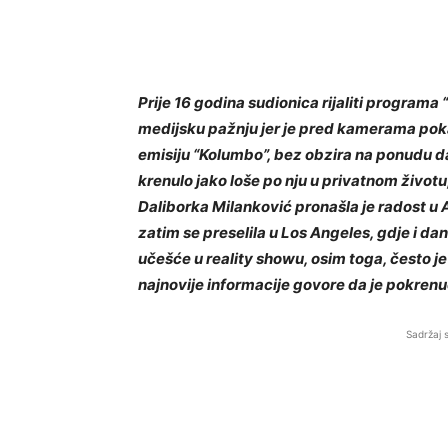
Prije 16 godina sudionica rijaliti programa
medijsku pažnju jer je pred kamerama poka
emisiju “Kolumbo”, bez obzira na ponudu da 
krenulo jako loše po nju u privatnom životu,
Daliborka Milanković pronašla je radost u 
zatim se preselila u Los Angeles, gdje i da
učešće u reality showu, osim toga, često
najnovije informacije govore da je pokrenu
Sadržaj 