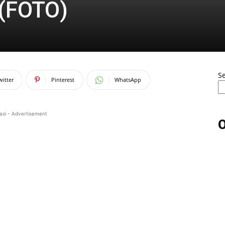
 (FOTO)
S
witter
Pinterest
WhatsApp
asi - Advertisement
O