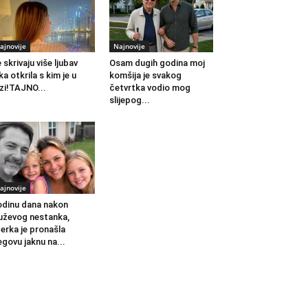
ajnovije
Najnovije
 skrivaju više ljubav
Osam dugih godina moj
ka otkrila s kim je u
komšija je svakog
zi!TAJNO...
četvrtka vodio mog
slijepog...
ajnovije
dinu dana nakon
ževog nestanka,
erka je pronašla
egovu jaknu na...