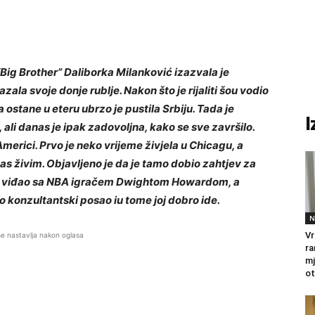
 “Big Brother” Daliborka Milanković izazvala je
zala svoje donje rublje.
Nakon što je rijaliti šou vodio
ostane u eteru ubrzo je pustila Srbiju.
Tada je
I
 ali danas je ipak zadovoljna, kako se sve završilo.
Americi.
Prvo je neko vrijeme živjela u Chicagu, a
nas živim.
Objavljeno je da je tamo dobio zahtjev za
 je viđao sa NBA igračem Dwightom Howardom, a
o konzultantski posao iu tome joj dobro ide.
N
Vr
se nastavlja nakon oglasa
ra
mj
ot