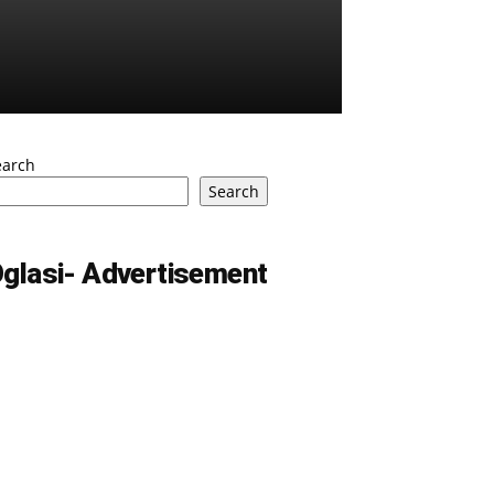
earch
Search
glasi- Advertisement