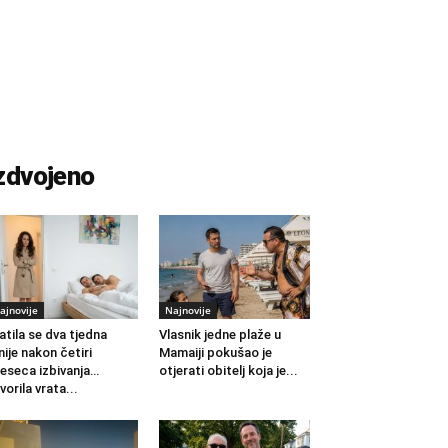
zdvojeno
ajnovije
Najnovije
atila se dva tjedna
Vlasnik jedne plaže u
nije nakon četiri
Mamaiji pokušao je
eseca izbivanja…
otjerati obitelj koja je...
vorila vrata...