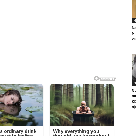
N
Ne
Ni
ve
N
Go
mu
kć
nj