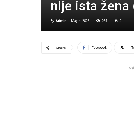
nije ista žena
By
Admin
-
May 4, 2023
265
0
Facebook
T
Share
Ogl