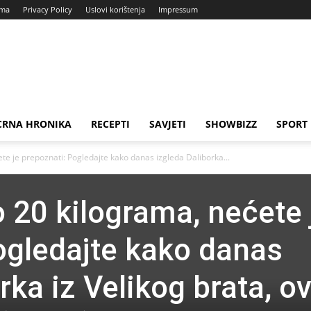
ama
Privacy Policy
Uslovi korištenja
Impressum
CRNA HRONIKA
RECEPTI
SAVJETI
SHOWBIZZ
SPORT
e je prepoznati: Pogledajte kako danas izgleda Daliborka...
 20 kilograma, nećete 
ogledajte kako danas
rka iz Velikog brata, o