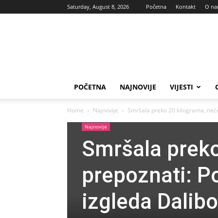
Saturday, August 8, 2026
Početna
Kontakt
O n
Vas
glas
POČETNA
NAJNOVIJE
VIJESTI
Home
Najnovije
Smršala preko 20 kilograma, nećet
Najnovije
Smršala preko
prepoznati: P
izgleda Dalibo