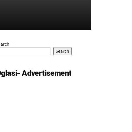
earch
Search
glasi- Advertisement