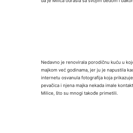
da je Milica odrasla sa svojim dedom i ba
Nedavno je renovirala porodičnu kuću u kojo
majkom već godinama, jer ju je napustila k
internetu osvanula fotografija koja prikazuj
pevačica i njena majka nekada imale kontakt.
Milice, što su mnogi takođe primetili.