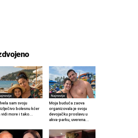
zdvojeno
ajnovije
Najnovije
vela sam svoju
Moja buduća zaova
izlječivo bolesnu kćer
organizovala je svoju
 vidi more i tako...
devojačku proslavu u
akva-parku, uverena...