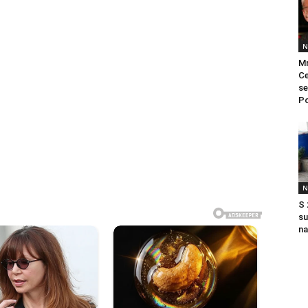
N
Mr
Ce
se
Po
N
S 
su
na