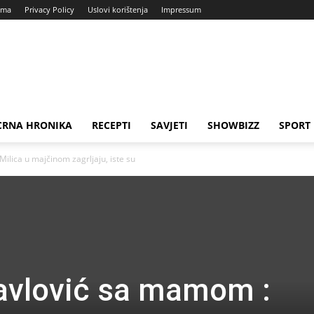
ama
Privacy Policy
Uslovi korištenja
Impressum
CRNA HRONIKA
RECEPTI
SAVJETI
SHOWBIZZ
SPORT
Milica u majčinom zagrljaju, iste su
Pavlović sa mamom :