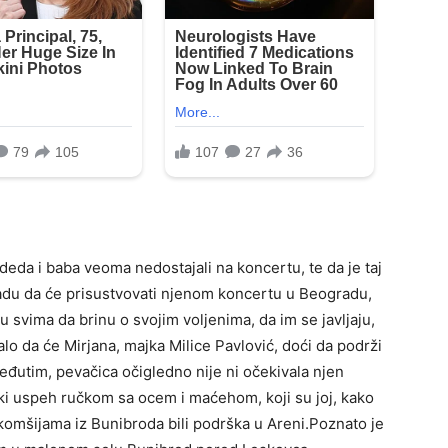
 deda i baba veoma nedostajali na koncertu, te da je taj
nadu da će prisustvovati njenom koncertu u Beogradu,
ku svima da brinu o svojim voljenima, da im se javljaju,
alo da će Mirjana, majka Milice Pavlović, doći da podrži
Međutim, pevačica očigledno nije ni očekivala njen
liki uspeh ručkom sa ocem i maćehom, koji su joj, kako
 komšijama iz Bunibroda bili podrška u Areni.Poznato je