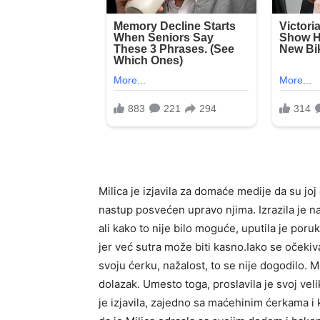
Milica je izjavila za domaće medije da su joj
nastup posvećen upravo njima. Izrazila je 
ali kako to nije bilo moguće, uputila je poru
jer već sutra može biti kasno.Iako se očekiv
svoju ćerku, nažalost, to se nije dogodilo. 
dolazak. Umesto toga, proslavila je svoj ve
je izjavila, zajedno sa maćehinim ćerkama i