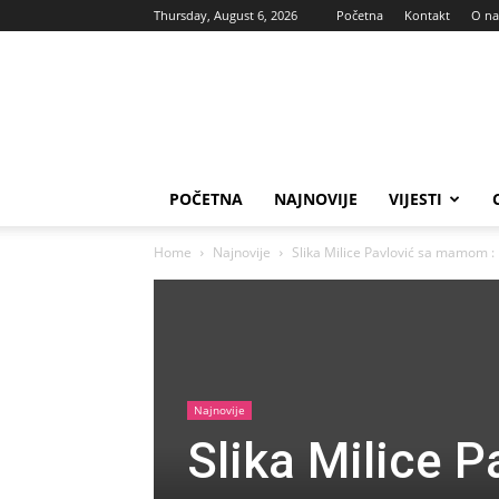
Thursday, August 6, 2026
Početna
Kontakt
O n
Vas
glas
POČETNA
NAJNOVIJE
VIJESTI
Home
Najnovije
Slika Milice Pavlović sa mamom : 
Najnovije
Slika Milice 