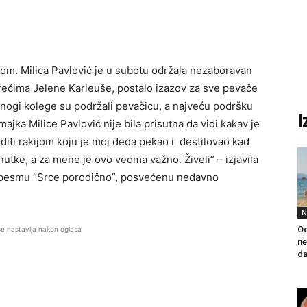
jkom. Milica Pavlović je u subotu održala nezaboravan
 rečima Jelene Karleuše, postalo izazov za sve pevače
mnogi kolege su podržali pevačicu, a najveću podršku
I
 majka Milice Pavlović nije bila prisutna da vidi kakav je
iti rakijom koju je moj deda pekao i destilovao kad
nutke, a za mene je ovo veoma važno. Živeli” – izjavila
la pesmu “Srce porodično”, posvećenu nedavno
N
Od
se nastavlja nakon oglasa
ne
da