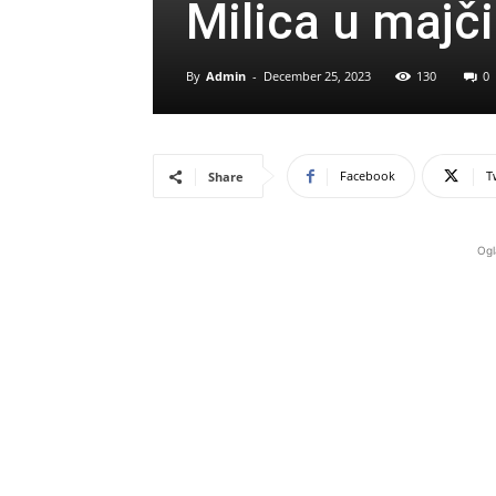
Milica u majči
By
Admin
-
December 25, 2023
130
0
Facebook
T
Share
Ogl