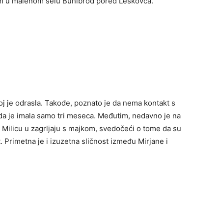
kom u malenom selu Bunibrod pored Leskovca.
j je odrasla. Takođe, poznato je da nema kontakt s
ada je imala samo tri meseca. Međutim, nedavno je na
e Milicu u zagrljaju s majkom, svedočeći o tome da su
 Primetna je i izuzetna sličnost između Mirjane i