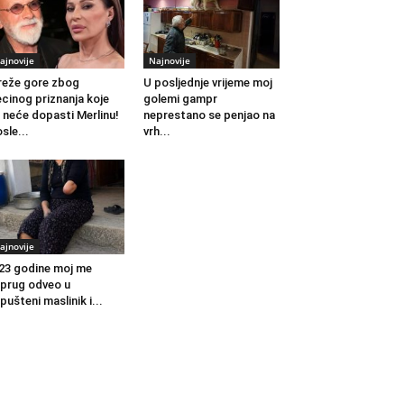
ajnovije
Najnovije
eže gore zbog
U posljednje vrijeme moj
cinog priznanja koje
golemi gampr
 neće dopasti Merlinu!
neprestano se penjao na
sle...
vrh...
ajnovije
23 godine moj me
prug odveo u
pušteni maslinik i...