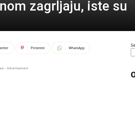
nom zagrljaju, iste su
S
witter
Pinterest
WhatsApp
asi - Advertisement
O