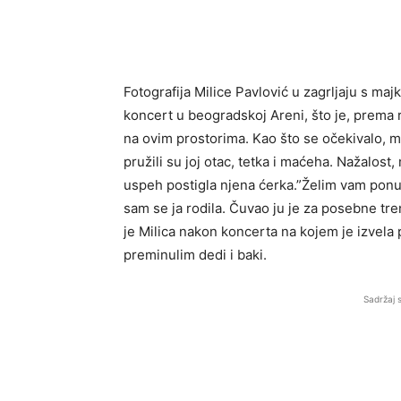
Fotografija Milice Pavlović u zagrljaju s ma
koncert u beogradskoj Areni, što je, prema
na ovim prostorima. Kao što se očekivalo, 
pružili su joj otac, tetka i maćeha. Nažalost,
uspeh postigla njena ćerka.”Želim vam ponud
sam se ja rodila. Čuvao ju je za posebne tre
je Milica nakon koncerta na kojem je izve
preminulim dedi i baki.
Sadržaj 