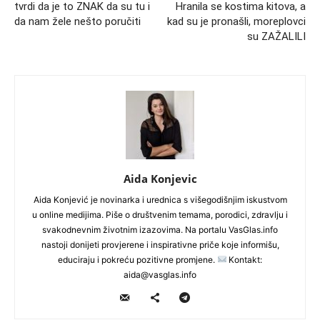
tvrdi da je to ZNAK da su tu i
Hranila se kostima kitova, a
da nam žele nešto poručiti
kad su je pronašli, moreplovci
su ZAŽALILI
Aida Konjevic
Aida Konjević je novinarka i urednica s višegodišnjim iskustvom
u online medijima. Piše o društvenim temama, porodici, zdravlju i
svakodnevnim životnim izazovima. Na portalu VasGlas.info
nastoji donijeti provjerene i inspirativne priče koje informišu,
educiraju i pokreću pozitivne promjene.
Kontakt:
aida@vasglas.info