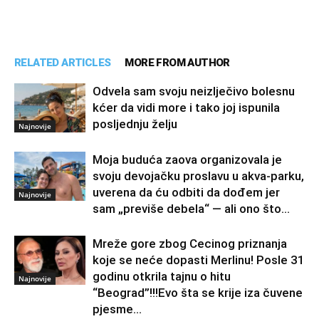
RELATED ARTICLES
MORE FROM AUTHOR
Odvela sam svoju neizlječivo bolesnu
kćer da vidi more i tako joj ispunila
posljednju želju
Najnovije
Moja buduća zaova organizovala je
svoju devojačku proslavu u akva-parku,
uverena da ću odbiti da dođem jer
Najnovije
sam „previše debela“ — ali ono što...
Mreže gore zbog Cecinog priznanja
koje se neće dopasti Merlinu! Posle 31
godinu otkrila tajnu o hitu
Najnovije
“Beograd”!!!Evo šta se krije iza čuvene
pjesme...