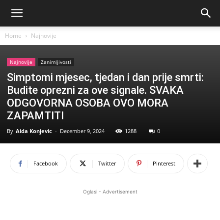
Home
Najnovije
Najnovije
Zanimljivosti
Simptomi mjesec, tjedan i dan prije smrti:
Budite oprezni za ove signale. SVAKA
ODGOVORNA OSOBA OVO MORA
ZAPAMTITI
By
Aida Konjevic
-
December 9, 2024
1288
0
Facebook
Twitter
Pinterest
Oglasi - Advertisement