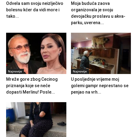
Odvela sam svoju neizlječivo
Moja buduća zaova
bolesnu kćer da vidi more i
organizovala je svoju
tako...
devojačku proslavu u akva-
parku, uverena...
Najnovije
Najnovije
Mreže gore zbog Cecinog
U posljednje vrijeme moj
priznanja koje se neće
golemi gampr neprestano se
dopasti Merlinu! Posle...
penjao na vrh...