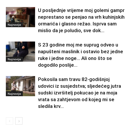
U posljednje vrijeme moj golemi gampr
neprestano se penjao na vrh kuhinjskih
ormarića i glasno režao. Isprva sam
Najnovije
mislio da je poludio, sve dok...
S 23 godine moj me suprug odveo u
napušteni maslinik i ostavio bez jedne
ruke i jedne noge… Ali ono što se
Najnovije
dogodilo poslije...
Pokosila sam travu 82-godišnjoj
udovici iz susjedstva; sljedećeg jutra
sudski izvršitelj pokucao je na moja
Najnovije
vrata sa zahtjevom od kojeg mi se
sledila krv...