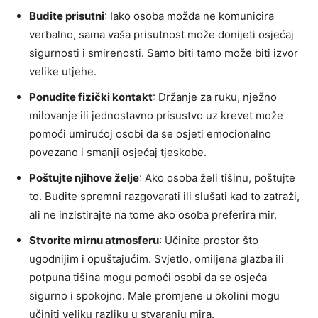
Budite prisutni
: Iako osoba možda ne komunicira
verbalno, sama vaša prisutnost može donijeti osjećaj
sigurnosti i smirenosti. Samo biti tamo može biti izvor
velike utjehe.
Ponudite fizički kontakt
: Držanje za ruku, nježno
milovanje ili jednostavno prisustvo uz krevet može
pomoći umirućoj osobi da se osjeti emocionalno
povezano i smanji osjećaj tjeskobe.
Poštujte njihove želje
: Ako osoba želi tišinu, poštujte
to. Budite spremni razgovarati ili slušati kad to zatraži,
ali ne inzistirajte na tome ako osoba preferira mir.
Stvorite mirnu atmosferu
: Učinite prostor što
ugodnijim i opuštajućim. Svjetlo, omiljena glazba ili
potpuna tišina mogu pomoći osobi da se osjeća
sigurno i spokojno. Male promjene u okolini mogu
učiniti veliku razliku u stvaranju mira.