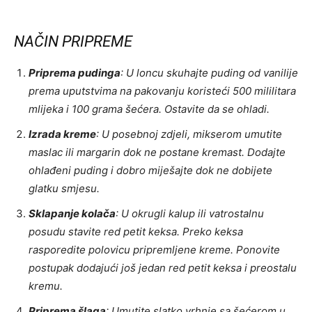
NAČIN PRIPREME
Priprema pudinga
: U loncu skuhajte puding od vanilije
prema uputstvima na pakovanju koristeći 500 mililitara
mlijeka i 100 grama šećera. Ostavite da se ohladi.
Izrada kreme
: U posebnoj zdjeli, mikserom umutite
maslac ili margarin dok ne postane kremast. Dodajte
ohlađeni puding i dobro miješajte dok ne dobijete
glatku smjesu.
Sklapanje kolača
: U okrugli kalup ili vatrostalnu
posudu stavite red petit keksa. Preko keksa
rasporedite polovicu pripremljene kreme. Ponovite
postupak dodajući još jedan red petit keksa i preostalu
kremu.
Priprema šlaga
: Umutite slatko vrhnje sa šećerom u