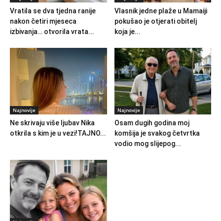
Vratila se dva tjedna ranije
Vlasnik jedne plaže u Mamaiji
nakon četiri mjeseca
pokušao je otjerati obitelj
izbivanja… otvorila vrata...
koja je...
Najnovije
Najnovije
Ne skrivaju više ljubav Nika
Osam dugih godina moj
otkrila s kim je u vezi!TAJNO...
komšija je svakog četvrtka
vodio mog slijepog...