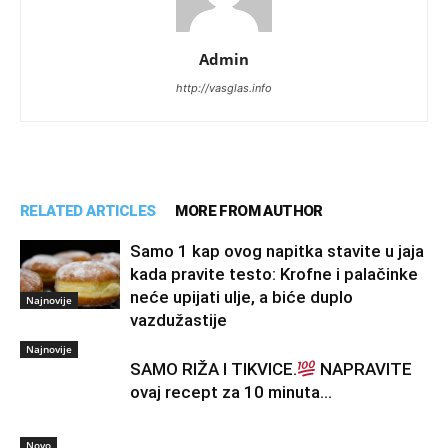
Admin
http://vasglas.info
RELATED ARTICLES
MORE FROM AUTHOR
Samo 1 kap ovog napitka stavite u jaja
kada pravite testo: Krofne i palačinke
neće upijati ulje, a biće duplo
Najnovije
vazdužastije
Najnovije
SAMO RIŽA I TIKVICE.
NAPRAVITE
ovaj recept za 10 minuta…
Novo