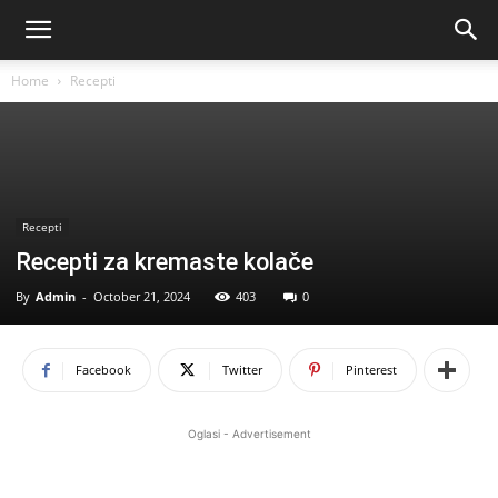
Home
Recepti
Recepti
Recepti za kremaste kolače
By
Admin
-
October 21, 2024
403
0
Facebook
Twitter
Pinterest
Oglasi - Advertisement