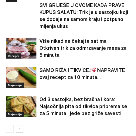
SVI GRIJEŠE U OVOME KADA PRAVE
KUPUS SALATU: Trik je u sastojku koji
se dodaje na samom kraju i potpuno
mijenja ukus
Više nikad ne čekajte satima –
Otkriven trik za odmrzavanje mesa za
5 minuta
Recepti
SAMO RIŽA I TIKVICE.
NAPRAVITE
ovaj recept za 10 minuta…
Najnovije
Od 3 sastojka, bez brašna i kora:
Najsočnija pita od tikvica priprema se
za 5 minuta i jede bez griže savesti
Najnovije