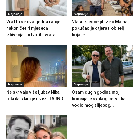
Najnovije
Najnovije
Vratila se dva tjedna ranije
Vlasnik jedne plaže u Mamaiji
nakon četiri mjeseca
pokušao je otjerati obitelj
izbivanja… otvorila vrata...
koja je...
Najnovije
Najnovije
Ne skrivaju više ljubav Nika
Osam dugih godina moj
otkrila s kim je u vezi!TAJNO...
komšija je svakog četvrtka
vodio mog slijepog...