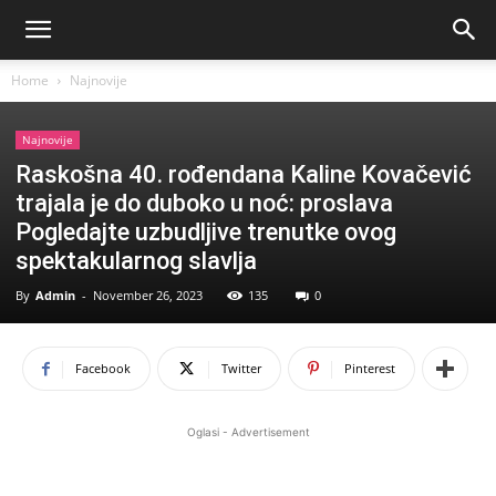
Home
Najnovije
Najnovije
Raskošna 40. rođendana Kaline Kovačević
trajala je do duboko u noć: proslava
Pogledajte uzbudljive trenutke ovog
spektakularnog slavlja
By
Admin
-
November 26, 2023
135
0
Facebook
Twitter
Pinterest
Oglasi - Advertisement