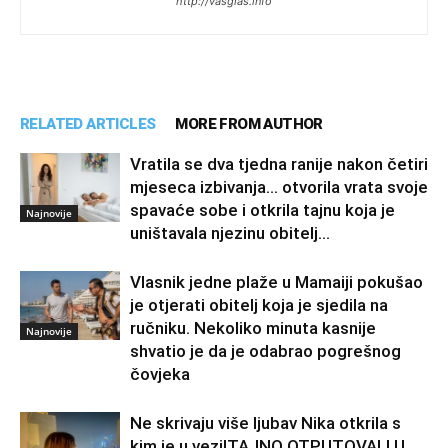
http://vasglas.info
RELATED ARTICLES
MORE FROM AUTHOR
Vratila se dva tjedna ranije nakon četiri
mjeseca izbivanja… otvorila vrata svoje
spavaće sobe i otkrila tajnu koja je
Najnovije
uništavala njezinu obitelj…
Vlasnik jedne plaže u Mamaiji pokušao
je otjerati obitelj koja je sjedila na
ručniku. Nekoliko minuta kasnije
Najnovije
shvatio je da je odabrao pogrešnog
čovjeka
Ne skrivaju više ljubav Nika otkrila s
kim je u vezi!TAJNO OTPUTOVALI U