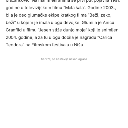
Macanković. Na malim ekranima se prvi put pojavila 1991.
godine u televizijskom filmu “Mala šala”. Godine 2003.,
bila je deo glumačke ekipe kratkog filma “Beži, zeko,
beži” u kojem je imala ulogu devojke. Glumila je Anicu
Granfild u filmu “Jesen stiže dunjo moja” koji je snimljen
2004. godine, a za tu ulogu dobila je nagradu “Carica
Teodora” na Filmskom festivalu u Nišu.
Sadržaj se nastavlja nakon oglasa