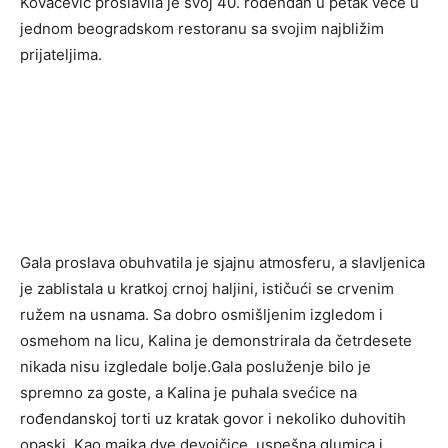
Kovačević proslavila je svoj 40. rođendan u petak veče u
jednom beogradskom restoranu sa svojim najbližim
prijateljima.
Gala proslava obuhvatila je sjajnu atmosferu, a slavljenica
je zablistala u kratkoj crnoj haljini, ističući se crvenim
ružem na usnama. Sa dobro osmišljenim izgledom i
osmehom na licu, Kalina je demonstrirala da četrdesete
nikada nisu izgledale bolje.Gala posluženje bilo je
spremno za goste, a Kalina je puhala svećice na
rođendanskoj torti uz kratak govor i nekoliko duhovitih
opaski. Kao majka dve devojčice, uspešna glumica i