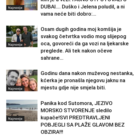
DUBAI…. Duško i Jelena poludil, a ni
Najnovije
vama neće biti dobro:...
Osam dugih godina moj komšija je
svakog četvrtka vodio mog slijepog
oca, govoreći da ga vozi na ljekarske
Najnovije
preglede. Ali tek nakon očeve
sahrane...
Godinu dana nakon muževog nestanka,
kćerka je pronašla njegovu jaknu na
mjestu gdje nije smjela biti.
Najnovije
Panika kod Sutomora, JEZIVO
MORSKO STVORENJE sledilo
kupače!SVI PREDTRAVLJENI
Najnovije
POBJEGLI SA PLAŽE GLAVOM BEZ
OBZIRA!!!