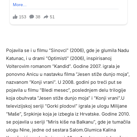
Pojavila se i u filmu “Sinovci” (2006), gde je glumila Nadu
Katunac, i u drami “Optimisti” (2006), inspirisanoj
Volterovim romanom “Kandid”. Godine 2007. igrala je
ponovno Anicu u nastavku filma “Jesen stiže dunjo moja”,
nazvanom “Konji vrani”. U 2008. godini po treći put se
pojavila u filmu “Bledi mesec”, poslednjem delu trilogije
koja obuhvata “Jesen stiže dunjo moja” i “Konji vrani”.U
televizijskoj seriji “Gorki plodovi” igrala je ulogu Milijane
“Maše”, Srpkinje koja je izbegla iz Hrvatske. Godine 2010.
se pojavila u seriji “Miris kiše na Balkanu”, gde je tumačila
ulogu Nine, jedne od sestara Salom.Glumica Kalina