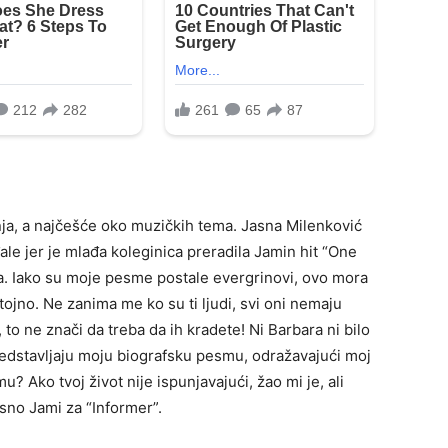
anja, a najčešće oko muzičkih tema. Jasna Milenković
e jer je mlađa koleginica preradila Jamin hit “One
alna. Iako su moje pesme postale evergrinovi, ovo mora
tojno. Ne zanima me ko su ti ljudi, svi oni nemaju
o ne znači da treba da ih kradete! Ni Barbara ni bilo
predstavljaju moju biografsku pesmu, odražavajući moj
? Ako tvoj život nije ispunjavajući, žao mi je, ali
sno Jami za “Informer”.