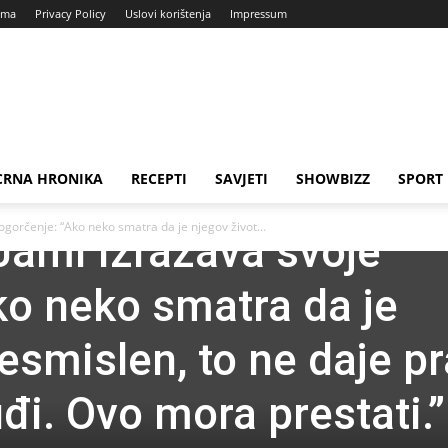
ama
Privacy Policy
Uslovi korištenja
Impressum
CRNA HRONIKA
RECEPTI
SAVJETI
SHOWBIZZ
SPORT
ogorčenje: “Ako neko smatra da je njegov život...
Jami izražava svoje
ko neko smatra da je
esmislen, to ne daje p
đi. Ovo mora prestati.”