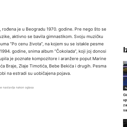
a, rođena je u Beogradu 1970. godine. Pre nego što se
zike, aktivno se bavila gimnastikom. Svoju muzičku
buma “Po cenu života”, na kojem su se istakle pesme
I
 1994. godine, snima album “Čokolada”, koji joj donosi
upila je poznate kompozitore i aranžere poput Marine
ća Braje, Zlaje Timotića, Bebe Bekića i drugih. Pesma
obi na estradi su uobičajena pojava.
se nastavlja nakon oglasa
N
Gi
up
za
sa