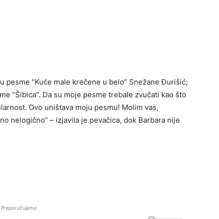
ziju pesme “Kuće male krečene u belo” Snežane Đurišić,
sme “Šibica”. Da su moje pesme trebale zvučati kao što
pularnost. Ovo uništava moju pesmu! Molim vas,
no nelogično” – izjavila je pevačica, dok Barbara nije
Preporučujemo