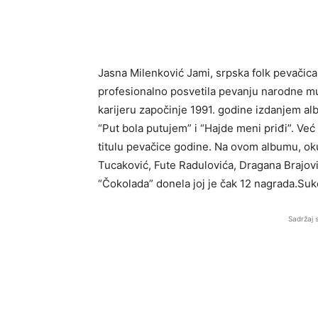
Jasna Milenković Jami, srpska folk pevačic
profesionalno posvetila pevanju narodne mu
karijeru započinje 1991. godine izdanjem al
“Put bola putujem” i “Hajde meni priđi”. Već
titulu pevačice godine. Na ovom albumu, ok
Tucaković, Fute Radulovića, Dragana Brajovi
“Čokolada” donela joj je čak 12 nagrada.Suk
Sadržaj 