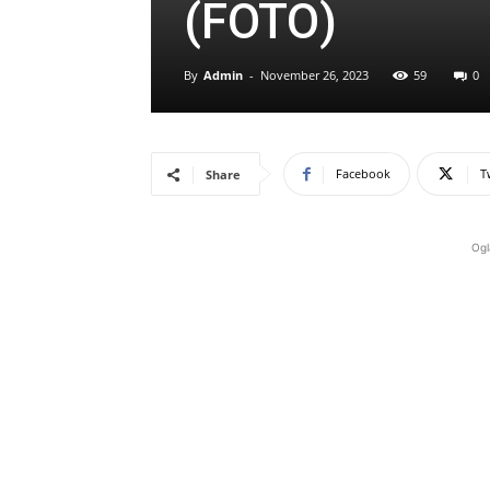
(FOTO)
By
Admin
-
November 26, 2023
59
0
Facebook
T
Share
Ogl