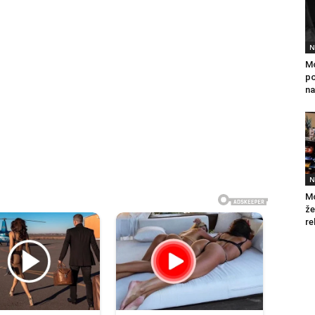
N
Mo
po
na
N
Mo
že
re