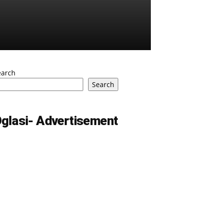
earch
Search
glasi- Advertisement