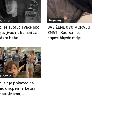
ajnovije
Najnovije
j se suprug svake noći
SVE ŽENE OVO MORAJU
javljivao na kameri za
ZNATI: Kad vam se
dzor bebe.
pojave blijede mrlje...
ajnovije
j sin je pokazao na
nu u supermarketu i
kao: „Mama,...