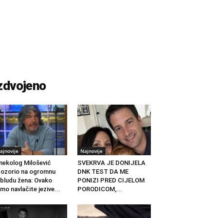
zdvojeno
ajnovije
Najnovije
nekolog Milošević
SVEKRVA JE DONIJELA
ozorio na ogromnu
DNK TEST DA ME
bludu žena: Ovako
PONIZI PRED CIJELOM
mo navlačite jezive...
PORODICOM,...