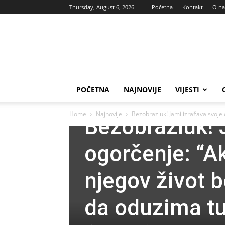
Thursday, August 6, 2026
Početna
Kontakt
O n
Vas
glas
POČETNA
NAJNOVIJE
VIJESTI
Najnovije
Home
Najnovije
Bezobrazluk! Jami izražava svoje 
Bezobrazluk! 
ogorčenje: “A
njegov život b
da oduzima tu