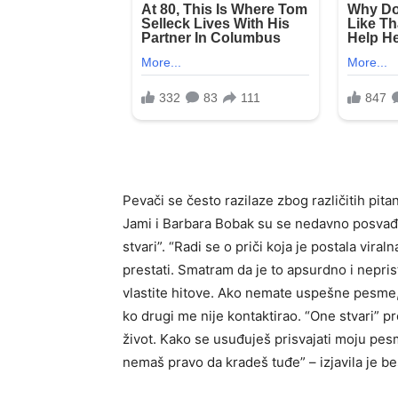
Pevači se često razilaze zbog različitih pit
Jami i Barbara Bobak su se nedavno posvađal
stvari”. “Radi se o priči koja je postala vir
prestati. Smatram da je to apsurdno i nepris
vlastite hitove. Ako nemate uspešne pesme, t
ko drugi me nije kontaktirao. “One stvari” 
život. Kako se usuđuješ prisvajati moju pesmu
nemaš pravo da kradeš tuđe” – izjavila je be