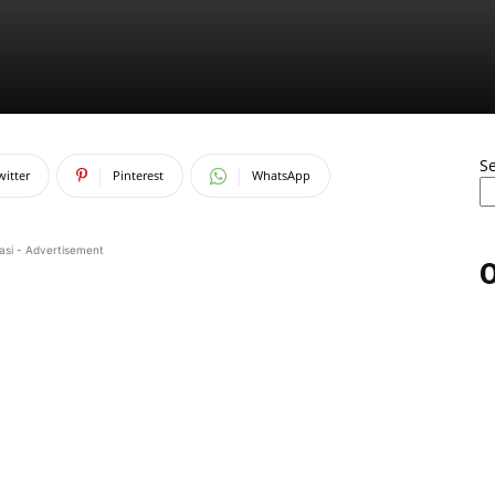
S
witter
Pinterest
WhatsApp
asi - Advertisement
O