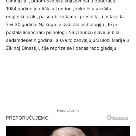
Gimnaziju , potom Svetsku književnost u Beogradu .
1984.godine je otišla u London , kako bi usavršila
engleski jezik , pa se ubrzo tamo i preselila , i ostala da
živi 30.godina. Na kraju je izabrala psihologiju , te je
postala licencirani psiholog . Na vrhuncu slave je bila
sedamdesetih godina , a sve to zahvaljujući ulozi Marije u
Žikinoj Dinastiji, čije reprize se i danas rado gledaju .
Preporučujemo