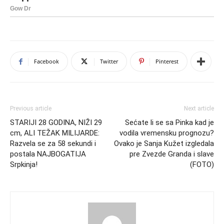
Facebook
Twitter
Pinterest
Previous article
Next article
STARIJI 28 GODINA, NIŽI 29
Sećate li se sa Pinka kad je
cm, ALI TEŽAK MILIJARDE:
vodila vremensku prognozu?
Razvela se za 58 sekundi i
Ovako je Sanja Kužet izgledala
postala NAJBOGATIJA
pre Zvezde Granda i slave
Srpkinja!
(FOTO)