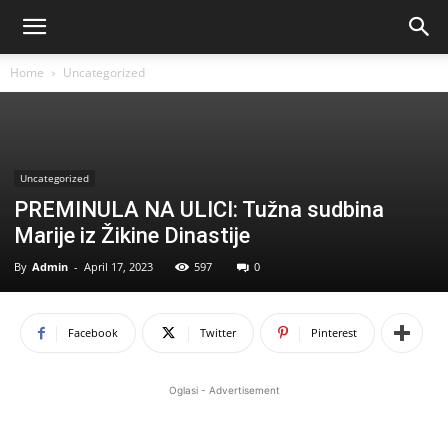
Home
Uncategorized
Uncategorized
PREMINULA NA ULICI: Tužna sudbina
Marije iz Žikine Dinastije
By
Admin
-
April 17, 2023
597
0
Facebook
Twitter
Pinterest
Oglasi - Advertisement