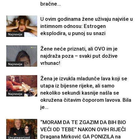
bračne...
U ovim godinama žene uživaju najviše u
intimnom odnosu: Estrogen
eksplodira, u punoj su snazi
Najnovije
Žene neće priznati, ali OVO im je
najdraža poza – svaki put dožive
vrhunac!
Najnovije
Žena je izvukla mladunče lava koji se
utapa iz bijesne rijeke, ali samo
nekoliko sekundi kasnije našla se
Najnovije
okružena čitavim čoporom lavova. Bila
je...
“MORAM DA TE ZGAZIM DA BIH BIO
VEĆI OD TEBE” NAKON OVIH RIJEČI
Dragana Mirković GA PONIZILA na
Uncategorized