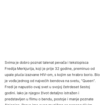
Svima je dobro poznat talenat pevača i tekstopisca
Fredija Merkjurija, koji je prije 32 godine, preminuo od
upale pluća izazvane HIV-om, s kojim se hrabro borio. Bio
je vođa jednog od najvećih bendova na svetu, “Queen”.
Fredi je napustio ovaj svet u svojoj četrdeset šestoj
godini. Iako je njegov život detaljno istražen i
predstavljen u filmu o bendu, postoje i manje poznate