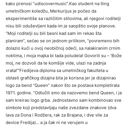
kako prenosi “udiscovermusic”.Kao student na Iling
umetničkom koledžu, Merkurijus je počeo da
eksperimentiše sa različitim stilovima, ali njegovi roditelji
nisu bili oduševljeni kada im je saopštio svoje planove.
“Moji roditelji su bili besni kad sam im rekao šta
planiram”, sećao se on jednom prilikom, “povremeno bih
dolazio kući u ovoj neobičnoj odeći, sa nalakiranim crnim
noktima, i moja majka bi tada poludela! Govorili su – ‘Bože
moj, ne dozvoli da te komšije vide, ulazi na zadnja
vrata!'”Fredijeva diploma sa umetničkog fakulteta u
oblasti grafičkog dizajna bila je korisna jer je dizajnirao
logo za bend “Queen” nakon što se postava kompletirala
1971. godine. “Odlučili smo da nazovemo bend Queen, i ja
sam kreirao logo grba. Jednostavno sam kombinovao sve
simbole koji predstavljaju naše zvezdane znakove (dva
lava za Dona i Rodžera, rak za Brajana, i dve vile za
device Fredija)… a ja čak ni ne verujem u