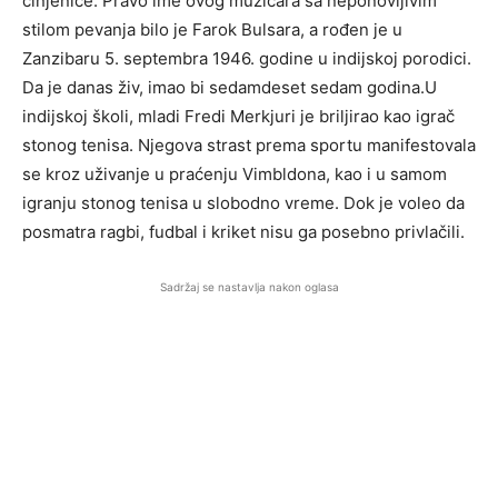
činjenice. Pravo ime ovog muzičara sa neponovljivim
stilom pevanja bilo je Farok Bulsara, a rođen je u
Zanzibaru 5. septembra 1946. godine u indijskoj porodici.
Da je danas živ, imao bi sedamdeset sedam godina.U
indijskoj školi, mladi Fredi Merkjuri je briljirao kao igrač
stonog tenisa. Njegova strast prema sportu manifestovala
se kroz uživanje u praćenju Vimbldona, kao i u samom
igranju stonog tenisa u slobodno vreme. Dok je voleo da
posmatra ragbi, fudbal i kriket nisu ga posebno privlačili.
Sadržaj se nastavlja nakon oglasa