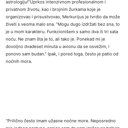
astrologiju!”Uprkos intenzivnom profesionalnom i
privatnom životu, kao i brojnim žurkama koje je
organizovao i prisustvovao, Merkurijus je tvrdio da može
živeti s veoma malo sna. “Mogu dugo izdržati bez sna, to
je u mom karakteru. Funkcionišem s samo dva ili tri sata
noću. Ne znam šta je to, ali tako je. Ponekad mi je
dovoljno dvadeset minuta u avionu da se osvežim, i
ponovo sam budan.” Ipak, i pored toga, često je patio od
noćnih mora.
“Prilično često imam užasne noćne more. Neposredno