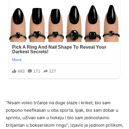
“Nisam voleo trčanje na duge staze i kriket; bio sam
potpuno neefikasan u oba sporta. Ipak, bio sam dobar u
sprintu, uživao sam u hokeju i bio sam jednostavno
briljantan u bokserskom ringu”, izjavio je jednom prilikom,