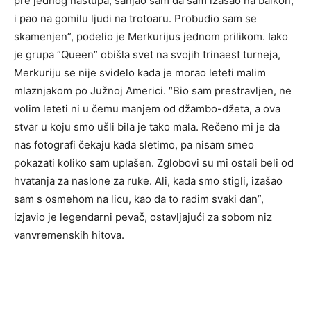
pre jednog nastupa, sanjao sam da sam izašao na balkon,
i pao na gomilu ljudi na trotoaru. Probudio sam se
skamenjen”, podelio je Merkurijus jednom prilikom. Iako
je grupa “Queen” obišla svet na svojih trinaest turneja,
Merkuriju se nije svidelo kada je morao leteti malim
mlaznjakom po Južnoj Americi. “Bio sam prestravljen, ne
volim leteti ni u čemu manjem od džambo-džeta, a ova
stvar u koju smo ušli bila je tako mala. Rečeno mi je da
nas fotografi čekaju kada sletimo, pa nisam smeo
pokazati koliko sam uplašen. Zglobovi su mi ostali beli od
hvatanja za naslone za ruke. Ali, kada smo stigli, izašao
sam s osmehom na licu, kao da to radim svaki dan”,
izjavio je legendarni pevač, ostavljajući za sobom niz
vanvremenskih hitova.