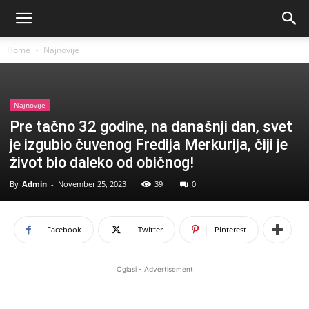
Home
Najnovije
Najnovije
Pre tačno 32 godine, na današnji dan, svet
je izgubio čuvenog Fredija Merkurija, čiji je
život bio daleko od običnog!
By
Admin
-
November 25, 2023
39
0
Facebook
Twitter
Pinterest
Oglasi - Advertisement