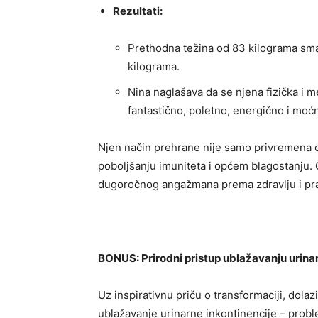
Rezultati:
Prethodna težina od 83 kilograma sman
kilograma.
Nina naglašava da se njena fizička i m
fantastično, poletno, energično i moć
Njen način prehrane nije samo privremena dij
poboljšanju imuniteta i općem blagostanju. Ov
dugoročnog angažmana prema zdravlju i pra
BONUS: Prirodni pristup ublažavanju urina
Uz inspirativnu priču o transformaciji, dola
ublažavanje urinarne inkontinencije – probl