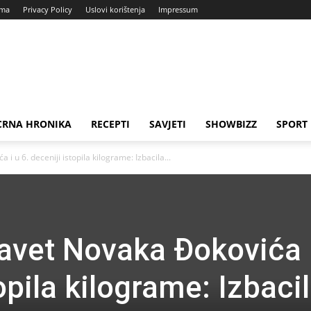
ama
Privacy Policy
Uslovi korištenja
Impressum
CRNA HRONIKA
RECEPTI
SAVJETI
SHOWBIZZ
SPORT
i u 6. deceniji istopila kilograme: Izbacila...
savet Novaka Đokovića 
topila kilograme: Izbaci