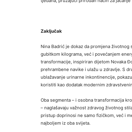
tjedana, pružajući prirodan način za jačanje
Zaključak
Nina Badrić je dokaz da promjena životnog s
gubitkom kilograma, već i povećanjem energi
transformacije, inspiriran dijetom Novaka Đ
prehrambene navike i ulažu u zdravlje. S drug
ublažavanje urinarne inkontinencije, pokazuj
koristiti kao dodatak modernim zdravstveni
Oba segmenta – i osobna transformacija kro
– naglašavaju važnost zdravog životnog stil
pristup doprinosi ne samo fizičkom, već i m
najboljem iz oba svijeta.