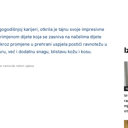
godišnjoj karijeri, otkrila je tajnu svoje impresivne
primjenom dijete koja se zasniva na načelima dijete
 kroz promjene u prehrani uspjela postići ravnotežu u
I
guru, već i dodatnu snagu, blistavu kožu i kosu.
se nastavlja nakon oglasa
N
Vr
ra
mj
ot