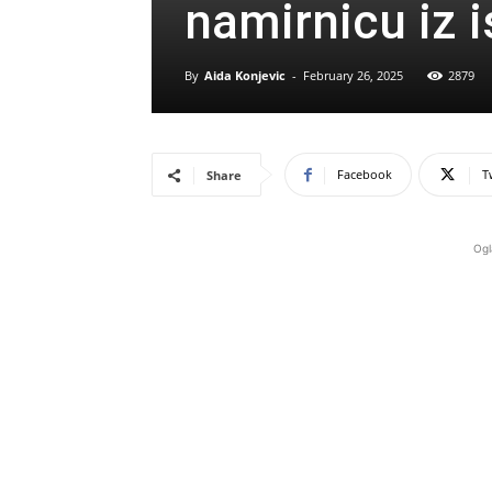
namirnicu iz i
By
Aida Konjevic
-
February 26, 2025
2879
Facebook
T
Share
Ogl