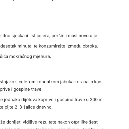
sitno sjeckani list celera, peršin i maslinovo ulje.
tridesetak minuta, te konzumirajte između obroka.
išića mokraćnog mjehura.
stojaka s celerom i dodatkom jabuka i oraha, a kao
rive i gospine trave.
ne jednako dijelova koprive i gospine trave u 200 ml
te pijte 2-3 šalice dnevno.
že donijeti vidljive rezultate nakon otprilike šest