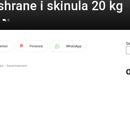
shrane i skinula 20 kg
0
S
witter
Pinterest
WhatsApp
asi - Advertisement
O