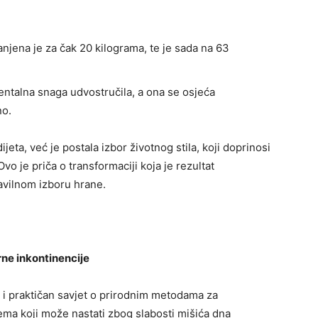
jena je za čak 20 kilograma, te je sada na 63
entalna snaga udvostručila, a ona se osjeća
no.
eta, već je postala izbor životnog stila, koji doprinosi
o je priča o transformaciji koja je rezultat
vilnom izboru hrane.
rne inkontinencije
zi i praktičan savjet o prirodnim metodama za
ema koji može nastati zbog slabosti mišića dna