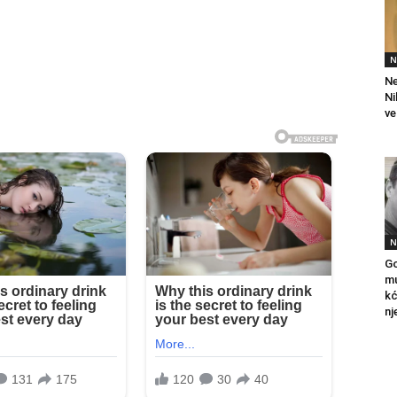
N
Ne
Ni
ve
N
Go
mu
kć
nj