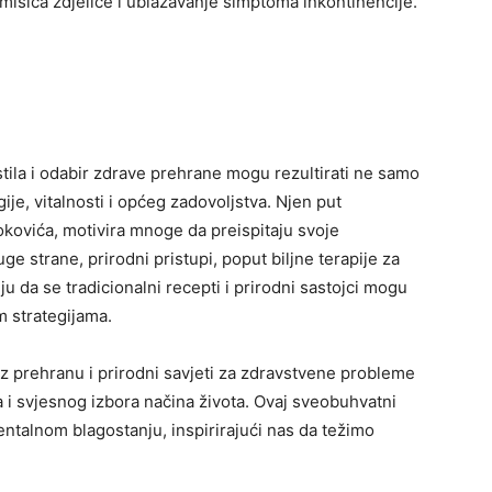
 mišića zdjelice i ublažavanje simptoma inkontinencije.
tila i odabir zdrave prehrane mogu rezultirati ne samo
je, vitalnosti i općeg zadovoljstva. Njen put
okovića, motivira mnoge da preispitaju svoje
e strane, prirodni pristupi, poput biljne terapije za
u da se tradicionalni recepti i prirodni sastojci mogu
m strategijama.
z prehranu i prirodni savjeti za zdravstvene probleme
a i svjesnog izbora načina života. Ovaj sveobuhvatni
entalnom blagostanju, inspirirajući nas da težimo