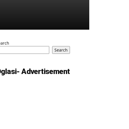
earch
Search
glasi- Advertisement