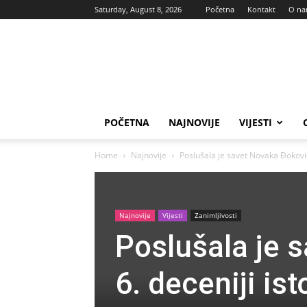
Saturday, August 8, 2026
Početna
Kontakt
O n
Vas
glas
POČETNA
NAJNOVIJE
VIJESTI
Home
Najnovije
Poslušala je savet Novaka Đokovića 
Najnovije
Vijesti
Zanimljivosti
Poslušala je 
6. deceniji is