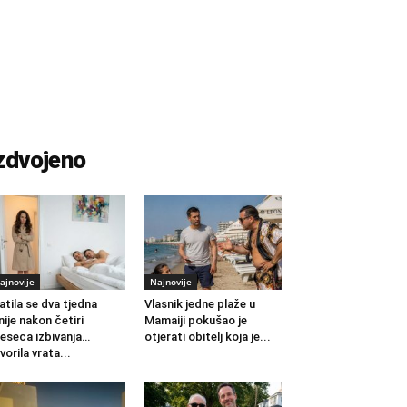
zdvojeno
ajnovije
Najnovije
atila se dva tjedna
Vlasnik jedne plaže u
nije nakon četiri
Mamaiji pokušao je
eseca izbivanja…
otjerati obitelj koja je...
vorila vrata...