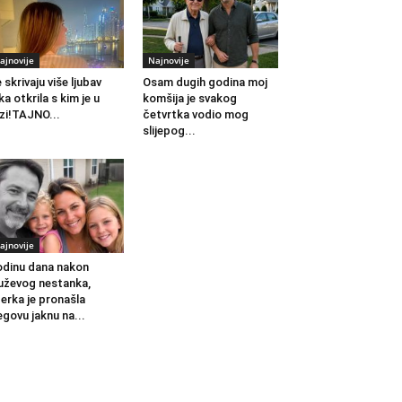
ajnovije
Najnovije
 skrivaju više ljubav
Osam dugih godina moj
ka otkrila s kim je u
komšija je svakog
zi!TAJNO...
četvrtka vodio mog
slijepog...
ajnovije
dinu dana nakon
ževog nestanka,
erka je pronašla
egovu jaknu na...