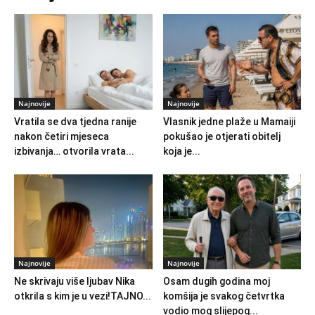
Najnovije
Najnovije
Vratila se dva tjedna ranije
Vlasnik jedne plaže u Mamaiji
nakon četiri mjeseca
pokušao je otjerati obitelj
izbivanja… otvorila vrata...
koja je...
Najnovije
Najnovije
Ne skrivaju više ljubav Nika
Osam dugih godina moj
otkrila s kim je u vezi!TAJNO...
komšija je svakog četvrtka
vodio mog slijepog...