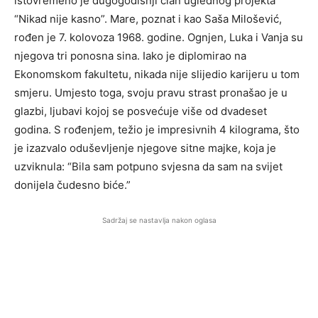
istovremeno je dugogodišnji član uglednog projekta
“Nikad nije kasno”. Mare, poznat i kao Saša Milošević,
rođen je 7. kolovoza 1968. godine. Ognjen, Luka i Vanja su
njegova tri ponosna sina. Iako je diplomirao na
Ekonomskom fakultetu, nikada nije slijedio karijeru u tom
smjeru. Umjesto toga, svoju pravu strast pronašao je u
glazbi, ljubavi kojoj se posvećuje više od dvadeset
godina. S rođenjem, težio je impresivnih 4 kilograma, što
je izazvalo oduševljenje njegove sitne majke, koja je
uzviknula: “Bila sam potpuno svjesna da sam na svijet
donijela čudesno biće.”
Sadržaj se nastavlja nakon oglasa