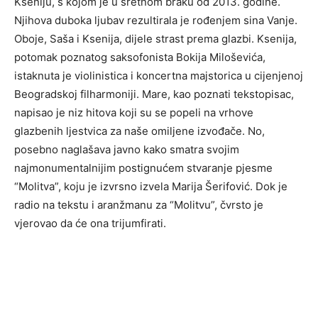
Kseniju, s kojom je u sretnom braku od 2013. godine.
Njihova duboka ljubav rezultirala je rođenjem sina Vanje.
Oboje, Saša i Ksenija, dijele strast prema glazbi. Ksenija,
potomak poznatog saksofonista Bokija Miloševića,
istaknuta je violinistica i koncertna majstorica u cijenjenoj
Beogradskoj filharmoniji. Mare, kao poznati tekstopisac,
napisao je niz hitova koji su se popeli na vrhove
glazbenih ljestvica za naše omiljene izvođače. No,
posebno naglašava javno kako smatra svojim
najmonumentalnijim postignućem stvaranje pjesme
“Molitva”, koju je izvrsno izvela Marija Šerifović. Dok je
radio na tekstu i aranžmanu za “Molitvu”, čvrsto je
vjerovao da će ona trijumfirati.