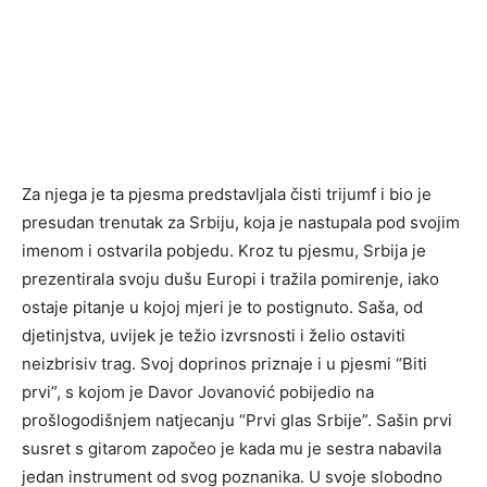
Za njega je ta pjesma predstavljala čisti trijumf i bio je
presudan trenutak za Srbiju, koja je nastupala pod svojim
imenom i ostvarila pobjedu. Kroz tu pjesmu, Srbija je
prezentirala svoju dušu Europi i tražila pomirenje, iako
ostaje pitanje u kojoj mjeri je to postignuto. Saša, od
djetinjstva, uvijek je težio izvrsnosti i želio ostaviti
neizbrisiv trag. Svoj doprinos priznaje i u pjesmi “Biti
prvi”, s kojom je Davor Jovanović pobijedio na
prošlogodišnjem natjecanju “Prvi glas Srbije”. Sašin prvi
susret s gitarom započeo je kada mu je sestra nabavila
jedan instrument od svog poznanika. U svoje slobodno