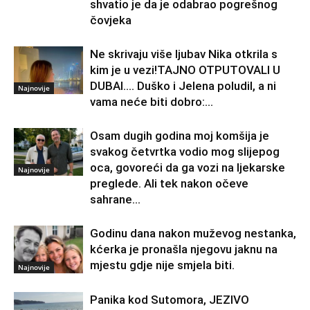
shvatio je da je odabrao pogrešnog
čovjeka
Ne skrivaju više ljubav Nika otkrila s
kim je u vezi!TAJNO OTPUTOVALI U
DUBAI…. Duško i Jelena poludil, a ni
Najnovije
vama neće biti dobro:...
Osam dugih godina moj komšija je
svakog četvrtka vodio mog slijepog
oca, govoreći da ga vozi na ljekarske
Najnovije
preglede. Ali tek nakon očeve
sahrane...
Godinu dana nakon muževog nestanka,
kćerka je pronašla njegovu jaknu na
mjestu gdje nije smjela biti.
Najnovije
Panika kod Sutomora, JEZIVO