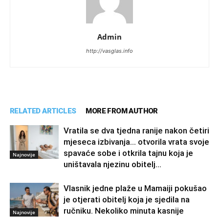
Admin
http://vasglas.info
RELATED ARTICLES
MORE FROM AUTHOR
Vratila se dva tjedna ranije nakon četiri
mjeseca izbivanja… otvorila vrata svoje
spavaće sobe i otkrila tajnu koja je
Najnovije
uništavala njezinu obitelj…
Vlasnik jedne plaže u Mamaiji pokušao
je otjerati obitelj koja je sjedila na
ručniku. Nekoliko minuta kasnije
Najnovije