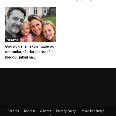
Najnovije
Godinu dana nakon muževog
nestanka, kćerka je pronašla
njegovu jaknu na...
Početna
Kontakt
O nama
Privacy Policy
Uslovi korištenja