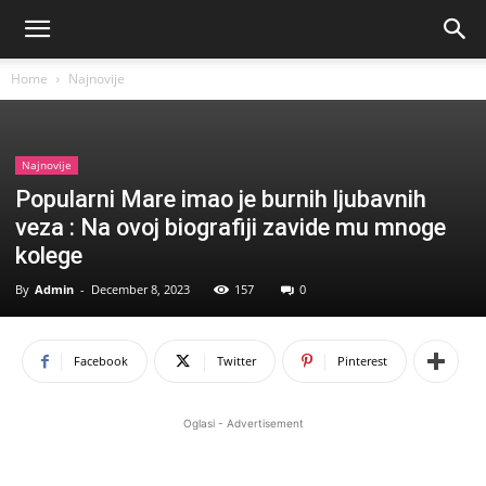
Home
Najnovije
Najnovije
Popularni Mare imao je burnih ljubavnih
veza : Na ovoj biografiji zavide mu mnoge
kolege
By
Admin
-
December 8, 2023
157
0
Facebook
Twitter
Pinterest
Oglasi - Advertisement