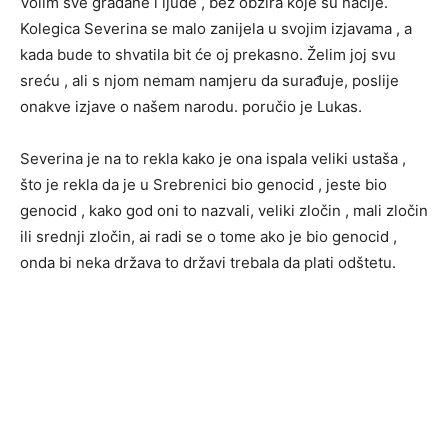
Volim sve građane i ljude , bez obzira koje su nacije.
Kolegica Severina se malo zanijela u svojim izjavama , a
kada bude to shvatila bit će oj prekasno. Želim joj svu
sreću , ali s njom nemam namjeru da surađuje, poslije
onakve izjave o našem narodu. poručio je Lukas.
Severina je na to rekla kako je ona ispala veliki ustaša ,
što je rekla da je u Srebrenici bio genocid , jeste bio
genocid , kako god oni to nazvali, veliki zločin , mali zločin
ili srednji zločin, ai radi se o tome ako je bio genocid ,
onda bi neka država to državi trebala da plati odštetu.