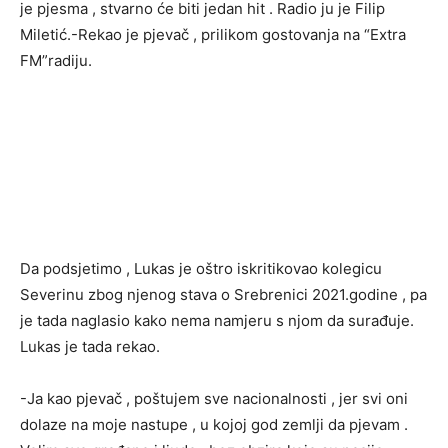
je pjesma , stvarno će biti jedan hit . Radio ju je Filip
Miletić.-Rekao je pjevač , prilikom gostovanja na “Extra
FM”radiju.
Da podsjetimo , Lukas je oštro iskritikovao kolegicu
Severinu zbog njenog stava o Srebrenici 2021.godine , pa
je tada naglasio kako nema namjeru s njom da surađuje.
Lukas je tada rekao.
-Ja kao pjevač , poštujem sve nacionalnosti , jer svi oni
dolaze na moje nastupe , u kojoj god zemlji da pjevam .