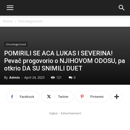
Home
Uncategorized
Uncategorized
POMIRILI SE ACA LUKAS I SEVERINA!
Pevač progovorio o NJIHOVOM ODOSU, pa
otkrio DA SU SNIMILI DUET
By
Admin
-
April 24, 2023
121
0
Facebook
Twitter
Pinterest
Oglasi - Advertisement