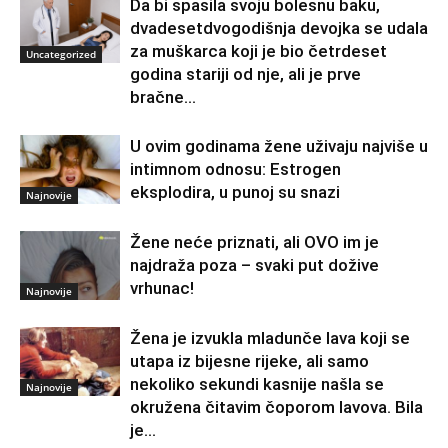
Da bi spasila svoju bolesnu baku,
dvadesetdvogodišnja devojka se udala
za muškarca koji je bio četrdeset
Uncategorized
godina stariji od nje, ali je prve
bračne...
U ovim godinama žene uživaju najviše u
intimnom odnosu: Estrogen
eksplodira, u punoj su snazi
Najnovije
Žene neće priznati, ali OVO im je
najdraža poza – svaki put dožive
vrhunac!
Najnovije
Žena je izvukla mladunče lava koji se
utapa iz bijesne rijeke, ali samo
nekoliko sekundi kasnije našla se
Najnovije
okružena čitavim čoporom lavova. Bila
je...