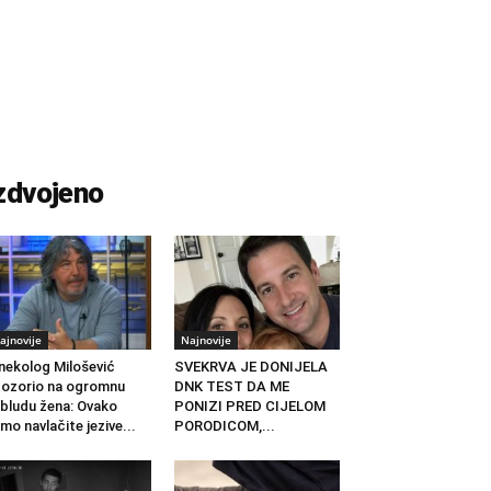
zdvojeno
ajnovije
Najnovije
nekolog Milošević
SVEKRVA JE DONIJELA
ozorio na ogromnu
DNK TEST DA ME
bludu žena: Ovako
PONIZI PRED CIJELOM
mo navlačite jezive...
PORODICOM,...