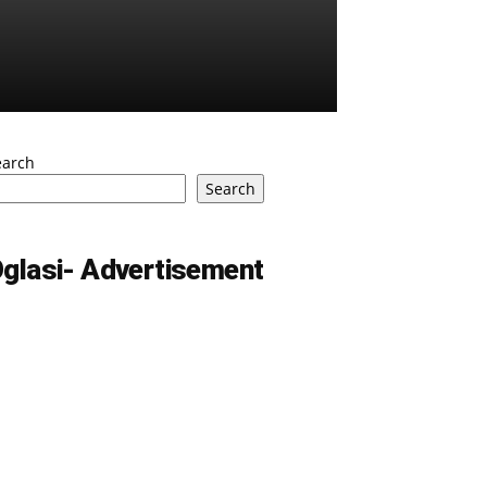
earch
Search
glasi- Advertisement