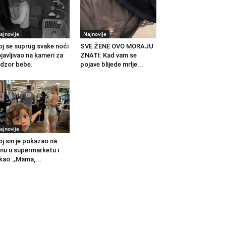
ajnovije
Najnovije
j se suprug svake noći
SVE ŽENE OVO MORAJU
javljivao na kameri za
ZNATI: Kad vam se
dzor bebe.
pojave blijede mrlje...
ajnovije
j sin je pokazao na
nu u supermarketu i
kao: „Mama,...