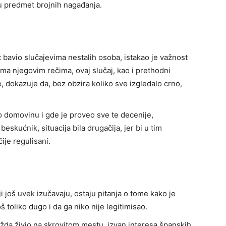
u predmet brojnih nagađanja.
ć bavio slučajevima nestalih osoba, istakao je važnost
ma njegovim rečima, ovaj slučaj, kao i prethodni
, dokazuje da, bez obzira koliko sve izgledalo crno,
io domovinu i gde je proveo sve te decenije,
 beskućnik, situacija bila drugačija, jer bi u tim
ije regulisani.
i još uvek izučavaju, ostaju pitanja o tome kako je
 toliko dugo i da ga niko nije legitimisao.
žda živio na skrovitom mestu, izvan interesa španskih