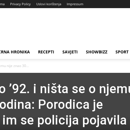
ama
Privacy Policy
Uslovi korištenja
Impressum
CRNA HRONIKA
RECEPTI
SAVJETI
SHOWBIZZ
SPORT
jemu nije znao 30...
o ’92. i ništa se o njem
odina: Porodica je
m se policija pojavila