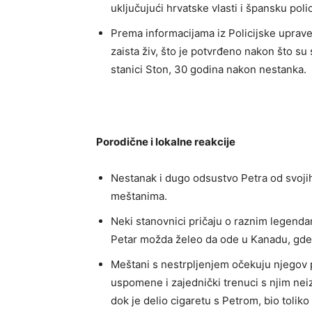
uključujući hrvatske vlasti i špansku polic
Prema informacijama iz Policijske uprav
zaista živ, što je potvrđeno nakon što su
stanici Ston, 30 godina nakon nestanka.
Porodične i lokalne reakcije
Nestanak i dugo odsustvo Petra od svoji
meštanima.
Neki stanovnici pričaju o raznim legenda
Petar možda želeo da ode u Kanadu, gde 
Meštani s nestrpljenjem očekuju njegov p
uspomene i zajednički trenuci s njim neiz
dok je delio cigaretu s Petrom, bio tolik