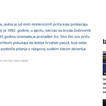
, jedna je od onih misterioznih priča koje podsećaju
ji je 1992. godine, u aprilu, iskrcao sa broda
Dubrovnik
 30 godina iznenada je pronađen živ. Ono što ovu priču
I
, prilikom pokušaja da dobije hrvatski pasoš, kod sebe
 podstiče pitanja o njegovoj sudbini tokom decenija.
se nastavlja nakon oglasa
N
Gi
up
za
sa