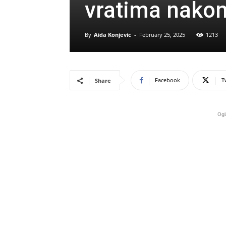
vratima nakon 
By
Aida Konjevic
-
February 25, 2025
1213
Facebook
T
Share
Ogl