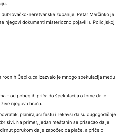
iju.
e dubrovačko-neretvanske županije, Petar Marčinko je
 se njegovi dokumenti misteriozno pojavili u Policijskoj
h rodnih Čepikuća izazvalo je mnogo spekulacija među
ma – od pobeglih priča do špekulacija o tome da je
žive njegova braća.
ovratak, planirajući feštu i rekavši da su dugogodišnje
brisivi. Na primer, jedan meštanin se prisećao da je,
o dirnut porukom da je započeo da plače, a priče o