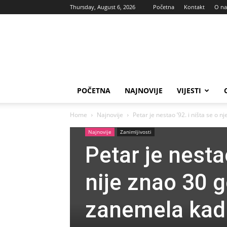
Thursday, August 6, 2026
Početna
Kontakt
O n
Vas
glas
POČETNA
NAJNOVIJE
VIJESTI
Home
Najnovije
Petar je nestao ’92. i ništa se o n
Najnovije
Zanimljivosti
Petar je nesta
nije znao 30 g
zanemela kad i