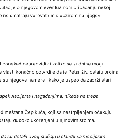
pekulacije o njegovom eventualnom pripadanju nekoj
i to ne smatraju verovatnim s obzirom na njegov
vot ponekad nepredvidiv i koliko se sudbine mogu
vlasti konačno potvrdile da je Petar živ, ostaju brojna
e su njegove namere i kako je uspeo da zadrži stari
spekulacijama i nagađanjima, nikada ne treba
kod meštana Čepikuća, koji sa nestrpljenjem očekuju
ostaju duboko ukorenjeni u njihovim srcima.
e da su detalji ovog slučaja u skladu sa medijskim