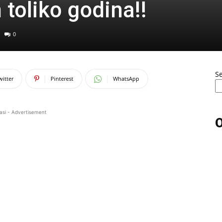
toliko godina!!
0
S
witter
Pinterest
WhatsApp
asi - Advertisement
O