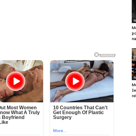
N
Mo
po
na
N
Mo
že
re