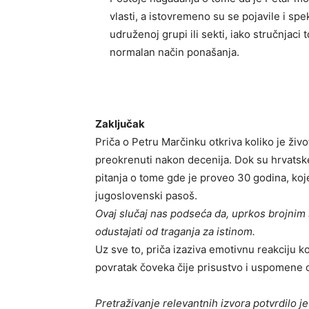
vlasti, a istovremeno su se pojavile i s
udruženoj grupi ili sekti, iako stručnjac
normalan način ponašanja.
Zaključak
Priča o Petru Marčinku otkriva koliko je ži
preokrenuti nakon decenija. Dok su hrvatske 
pitanja o tome gde je proveo 30 godina, koj
jugoslovenski pasoš.
Ovaj slučaj nas podseća da, uprkos brojnim 
odustajati od traganja za istinom.
Uz sve to, priča izaziva emotivnu reakciju 
povratak čoveka čije prisustvo i uspomene 
Pretraživanje relevantnih izvora potvrdilo j