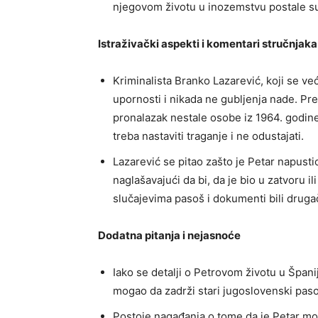
njegovom životu u inozemstvu postale s
Istraživački aspekti i komentari stručnjaka
Kriminalista Branko Lazarević, koji se ve
upornosti i nikada ne gubljenja nade. Pre
pronalazak nestale osobe iz 1964. godine
treba nastaviti traganje i ne odustajati.
Lazarević se pitao zašto je Petar napust
naglašavajući da bi, da je bio u zatvoru ili
slučajevima pasoš i dokumenti bili drugač
Dodatna pitanja i nejasnoće
Iako se detalji o Petrovom životu u Španij
mogao da zadrži stari jugoslovenski pasoš
Postoje nagađanja o tome da je Petar mo