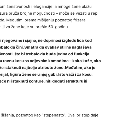
om ženstvenosti i elegancije, a mnoge žene ulažu
izura pruža brojne mogućnosti – može se vezati u rep,
pada. Međutim, prema mišljenju poznatog frizera
dniji za žene koje su prešle 50. godinu.
 njegovano i sjajno, ne doprinosi izgledu lica kod
trebalo da čini. Smatra da ovakav stil ne naglašava
šenosti, što bi trebalo da bude jedna od funkcija
u ravnu kosu sa odjevnim komadima – kako kaže, ako
 može istaknuti najbolje atribute žene. Međutim, ako je
ijal, figura žene se u njoj gubi. Isto važi i za kosu:
će ni istaknuti konture, niti dodati strukturu ili
 šišanja, poznatog kao “stepenasto”. Ovaj pristup daje