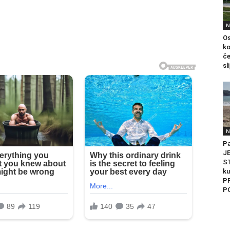
N
Os
ko
če
sl
N
Pa
J
ST
ku
P
PO