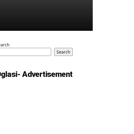
earch
Search
glasi- Advertisement