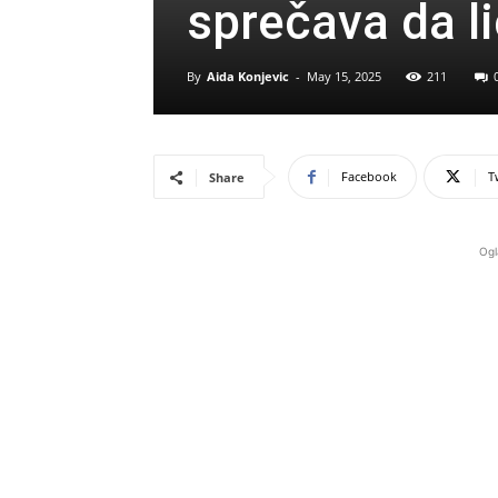
sprečava da l
By
Aida Konjevic
-
May 15, 2025
211
Facebook
T
Share
Ogl