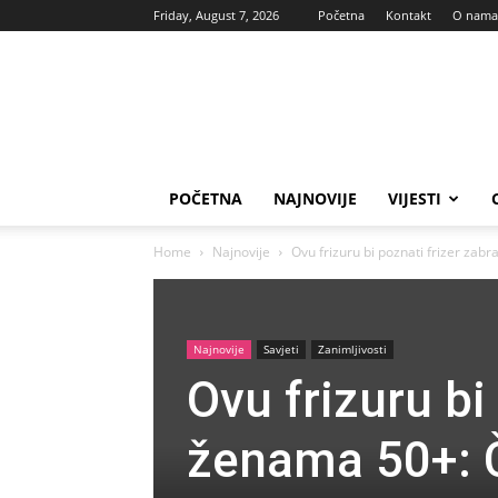
Friday, August 7, 2026
Početna
Kontakt
O nama
Vas
glas
POČETNA
NAJNOVIJE
VIJESTI
Home
Najnovije
Ovu frizuru bi poznati frizer zabr
Najnovije
Savjeti
Zanimljivosti
Ovu frizuru bi
ženama 50+: Či