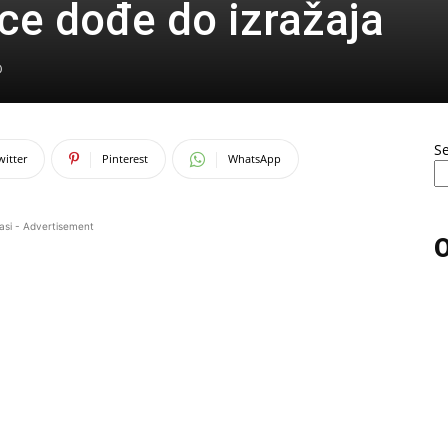
ice dođe do izražaja
0
S
witter
Pinterest
WhatsApp
asi - Advertisement
O