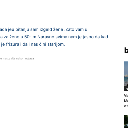
kada jeu pitanju sam izgeld žene .Zato vam u
a za žene u 50-im.Naravno svima nam je jasno da kad
 frizura i dali nas čini starijom.
I
se nastavlja nakon oglasa
N
Vl
Ma
ot