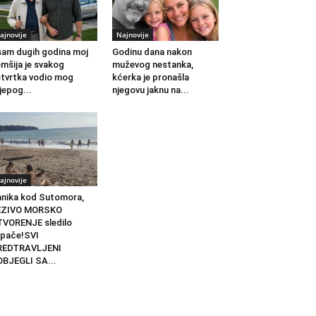
ajnovije
Najnovije
am dugih godina moj
Godinu dana nakon
mšija je svakog
muževog nestanka,
tvrtka vodio mog
kćerka je pronašla
ijepog...
njegovu jaknu na...
ajnovije
nika kod Sutomora,
EZIVO MORSKO
VORENJE sledilo
pače!SVI
REDTRAVLJENI
BJEGLI SA...