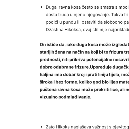
Duga, ravna kosa često se smatra simbol
dosta truda u njeno njegovanje. Takva fr
podići u punđu ili ostaviti da slobodno 
Džastina Hikoksa, ovaj stil nije najprikla
On ističe da, iako duga kosa može izgledati
starijih žena na način na koji bi to frizura 
prednosti, niti prikriva potencijalne nesavr
dobro odabrane frizure.Upoređuje dugačk
haljina ima dobar kroj i prati liniju tijela,
široka i bez forme, koliko god bio lijep mater
puštena ravna kosa može prekriti lice, ali ne
vizualno podmlađivanje.
Zato Hikoks naglašava važnost slojevitog