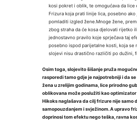
kosi pokret i oblik, te omogućava da lice 
Frizura koja prati linije lica, posebno ak
pomladiti izgled žene.Mnoge žene, prema
zbog straha da će kosa djelovati rijetko 
jednostavno pravilo koje sprječava taj ef
posebno ispod parijetalne kosti, koja se n
slojevi nisu drastično različiti po dužini,
Osim toga, slojevito šišanje pruža mogućno
rasporedi tamo gdje je najpotrebniji i da se
žena u zrelijim godinama, lice prirodno gubi 
oblikovana može poslužiti kao optimizator obl
Hikoks naglašava da cilj frizure nije samo 
samopouzdanjem i svježinom. A upravo frizu
doprinosi tom efektu nego teška, ravna ko