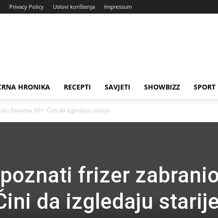
Privacy Policy
Uslovi korištenja
Impressum
CRNA HRONIKA
RECEPTI
SAVJETI
SHOWBIZZ
SPORT
anio ženama 50+: Čini da izgledaju starije...
 poznati frizer zabrani
ni da izgledaju starije