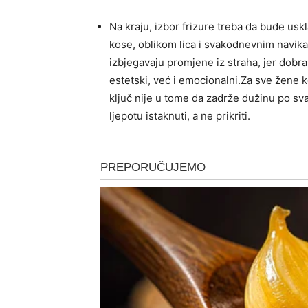
Na kraju, izbor frizure treba da bude usk
kose, oblikom lica i svakodnevnim navika
izbjegavaju promjene iz straha, jer dobra
estetski, već i emocionalni.Za sve žene 
ključ nije u tome da zadrže dužinu po sva
ljepotu istaknuti, a ne prikriti.