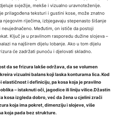
djeluje svježije, mekše i vizualno uravnoteženije.
o je prilagođena teksturi i gustini kose, može znatno
 njegovim riječima, izbjegavaju stepenasto šišanje
ili neujednačeno. Međutim, on ističe da postoji
ekat. Ključ je u pravilnom rasporedu dužine slojeva –
alazi na najširem dijelu lobanje. Ako u tom dijelu
 frizura će zadržati punoću i djelovati skladno.
st da se frizura lakše održava, da se volumen
 kreira vizualni balans koji laska konturama lica. Kod
elastičnost i definiciju, pa kosa koja je pravilno
ika – istaknuti oči, jagodice ili liniju vilice.Džastin
da kosa izgleda dobro, već da žena u cjelini zrači
ra koja ima pokret, dimenziju i slojeve, više
sa koja pada bez strukture.