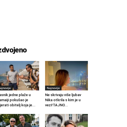
zdvojeno
ajnovije
Najnovije
asnik jedne plaže u
Ne skrivaju više ljubav
maiji pokušao je
Nika otkrila s kim je u
jerati obitelj koja je...
vezi!TAJNO...