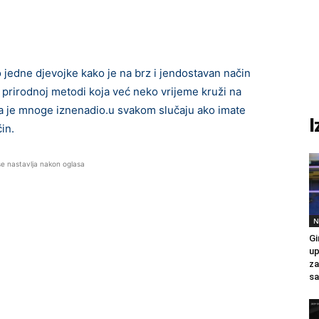
edne djevojke kako je na brz i jendostavan način
o prirodnoj metodi koja već neko vrijeme kruži na
la je mnoge iznenadio.u svakom slučaju ako imate
I
in.
se nastavlja nakon oglasa
N
Gi
up
za
sa