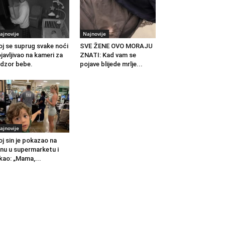
ajnovije
Najnovije
j se suprug svake noći
SVE ŽENE OVO MORAJU
javljivao na kameri za
ZNATI: Kad vam se
dzor bebe.
pojave blijede mrlje...
ajnovije
j sin je pokazao na
nu u supermarketu i
kao: „Mama,...