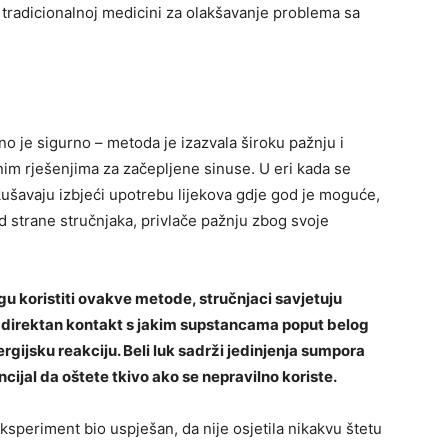
u tradicionalnoj medicini za olakšavanje problema sa
no je sigurno – metoda je izazvala široku pažnju i
ivnim rješenjima za začepljene sinuse. U eri kada se
ušavaju izbjeći upotrebu lijekova gdje god je moguće,
d strane stručnjaka, privlače pažnju zbog svoje
gu koristiti ovakve metode, stručnjaci savjetuju
a i direktan kontakt s jakim supstancama poput belog
lergijsku reakciju. Beli luk sadrži jedinjenja sumpora
ncijal da oštete tkivo ako se nepravilno koriste.
eksperiment bio uspješan, da nije osjetila nikakvu štetu