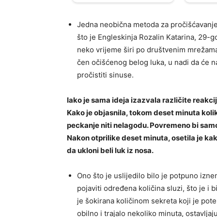
Jedna neobična metoda za pročišćavanje 
što je Engleskinja Rozalin Katarina, 29-go
neko vrijeme širi po društvenim mrežama.
čen očišćenog belog luka, u nadi da će na
pročistiti sinuse.
Iako je sama ideja izazvala različite reakc
Kako je objasnila, tokom deset minuta koliko
peckanje niti nelagodu. Povremeno bi samo p
Nakon otprilike deset minuta, osetila je kako
da ukloni beli luk iz nosa.
Ono što je uslijedilo bilo je potpuno izne
pojaviti određena količina sluzi, što je i 
je šokirana količinom sekreta koji je pot
obilno i trajalo nekoliko minuta, ostavljaj