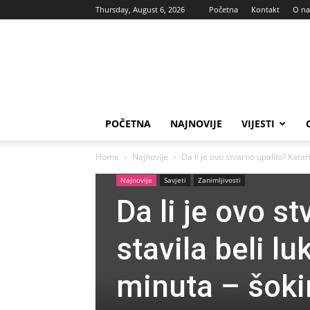
Thursday, August 6, 2026
Početna
Kontakt
O n
Vas
glas
POČETNA
NAJNOVIJE
VIJESTI
Home
Najnovije
Da li je ovo stvarno upalilo? Katari
Najnovije
Savjeti
Zanimljivosti
Da li je ovo s
stavila beli l
minuta – šoki