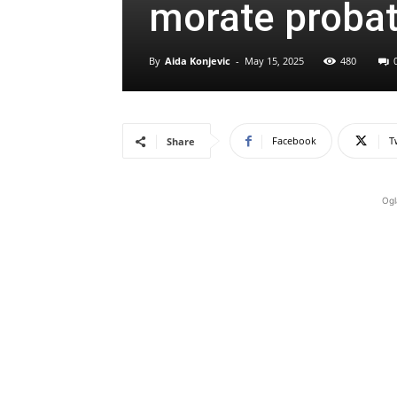
morate proba
By
Aida Konjevic
-
May 15, 2025
480
Facebook
T
Share
Ogl