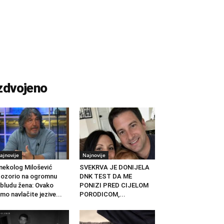
zdvojeno
ajnovije
Najnovije
nekolog Milošević
SVEKRVA JE DONIJELA
ozorio na ogromnu
DNK TEST DA ME
bludu žena: Ovako
PONIZI PRED CIJELOM
mo navlačite jezive...
PORODICOM,...