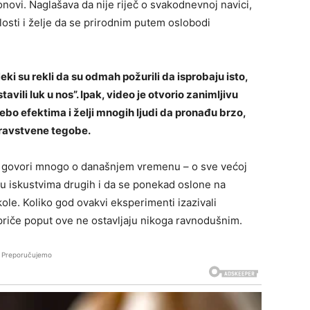
onovi. Naglašava da nije riječ o svakodnevnoj navici,
losti i želje da se prirodnim putem oslobodi
eki su rekli da su odmah požurili da isprobaju isto,
avili luk u nos”. Ipak, video je otvorio zanimljivu
bo efektima i želji mnogih ljudi da pronađu brzo,
zdravstvene tegobe.
vo govori mnogo o današnjem vremenu – o sve većoj
uju iskustvima drugih i da se ponekad oslone na
ole. Koliko god ovakvi eksperimenti izazivali
 priče poput ove ne ostavljaju nikoga ravnodušnim.
Preporučujemo