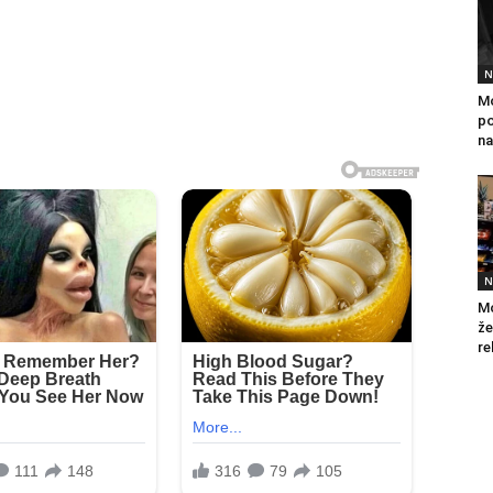
N
Mo
po
na
N
Mo
že
re