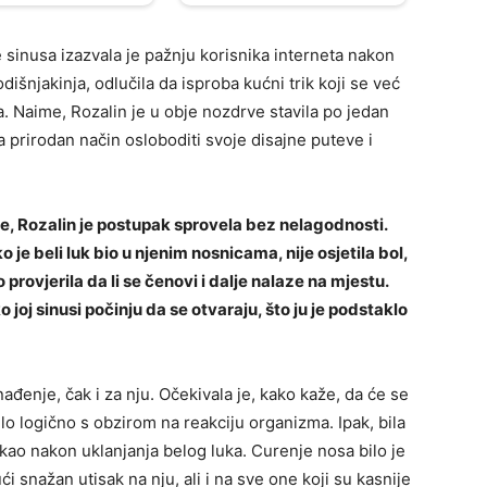
sinusa izazvala je pažnju korisnika interneta nakon
dišnjakinja, odlučila da isproba kućni trik koji se već
 Naime, Rozalin je u obje nozdrve stavila po jedan
 prirodan način osloboditi svoje disajne puteve i
ije, Rozalin je postupak sprovela bez nelagodnosti.
 je beli luk bio u njenim nosnicama, nije osjetila bol,
rovjerila da li se čenovi i dalje nalaze na mjestu.
 joj sinusi počinju da se otvaraju, što ju je podstaklo
nađenje, čak i za nju. Očekivala je, kako kaže, da će se
bilo logično s obzirom na reakciju organizma. Ipak, bila
ekao nakon uklanjanja belog luka. Curenje nosa bilo je
ući snažan utisak na nju, ali i na sve one koji su kasnije