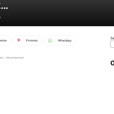
t…
0
S
witter
Pinterest
WhatsApp
asi - Advertisement
O