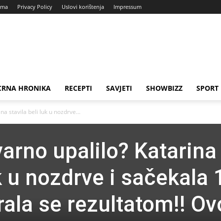
ama
Privacy Policy
Uslovi korištenja
Impressum
CRNA HRONIKA
RECEPTI
SAVJETI
SHOWBIZZ
SPORT
na stavila beli luk u nozdrve...
tvarno upalilo? Katarina
uk u nozdrve i sačekala 
rala se rezultatom!! Ov