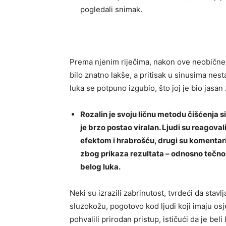
pogledali snimak.
Prema njenim riječima, nakon ove neobične m
bilo znatno lakše, a pritisak u sinusima nest
luka se potpuno izgubio, što joj je bio jasan
Rozalin je svoju ličnu metodu čišćenja s
je brzo postao viralan. Ljudi su reagovali
efektom i hrabrošću, drugi su komentaris
zbog prikaza rezultata – odnosno tečnos
belog luka.
Neki su izrazili zabrinutost, tvrdeći da stavl
sluzokožu, pogotovo kod ljudi koji imaju osj
pohvalili prirodan pristup, ističući da je bel