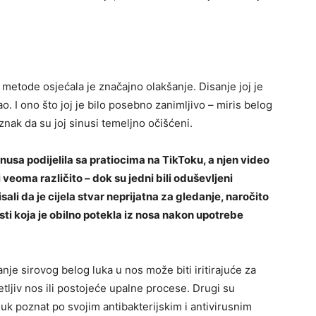
etode osjećala je značajno olakšanje. Disanje joj je
ao. I ono što joj je bilo posebno zanimljivo – miris belog
 znak da su joj sinusi temeljno očišćeni.
inusa podijelila sa pratiocima na TikToku, a njen video
 veoma različito – dok su jedni bili oduševljeni
ali da je cijela stvar neprijatna za gledanje, naročito
ti koja je obilno potekla iz nosa nakon upotrebe
janje sirovog belog luka u nos može biti iritirajuće za
etljiv nos ili postojeće upalne procese. Drugi su
i luk poznat po svojim antibakterijskim i antivirusnim