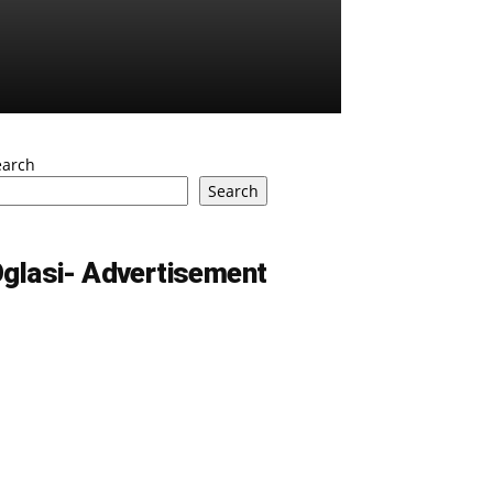
earch
Search
glasi- Advertisement