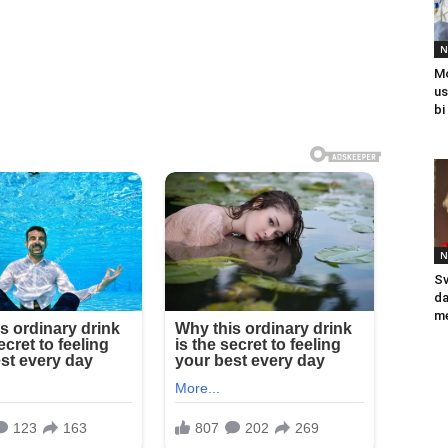
N
Mo
us
bi
N
Sv
da
me