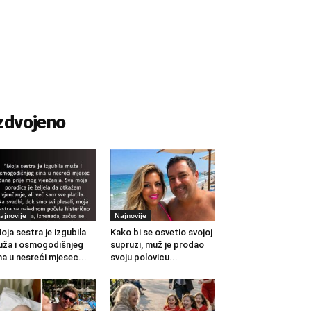
zdvojeno
ajnovije
Najnovije
oja sestra je izgubila
Kako bi se osvetio svojoj
ža i osmogodišnjeg
supruzi, muž je prodao
na u nesreći mjesec...
svoju polovicu...