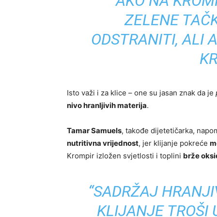
“AKO NA KROM
ZELENE TAČK
ODSTRANITI, ALI 
KR
Isto važi i za klice – one su jasan znak da je
nivo hranljivih materija
.
Tamar Samuels
, takođe dijetetičarka, napo
nutritivna vrijednost
, jer klijanje pokreće
m
Krompir izložen svjetlosti i toplini
brže oksi
“SADRŽAJ HRANJIV
KLIJANJE TROŠI