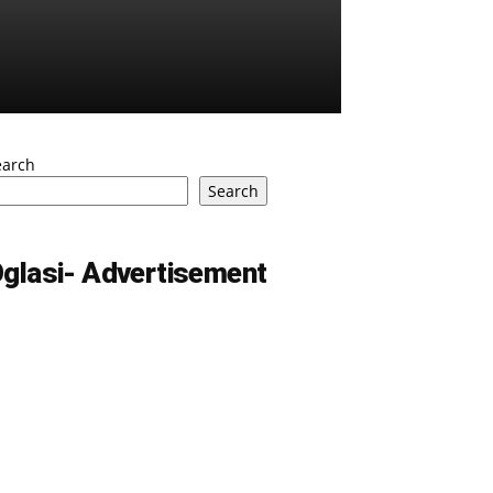
earch
Search
glasi- Advertisement