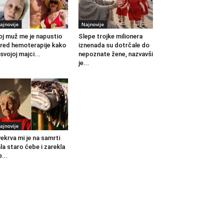
ajnovije
Najnovije
j muž me je napustio
Slepe trojke milionera
red hemoterapije kako
iznenada su dotrčale do
 svojoj majci...
nepoznate žene, nazvavši
je...
ajnovije
ekrva mi je na samrti
la staro ćebe i zarekla
...