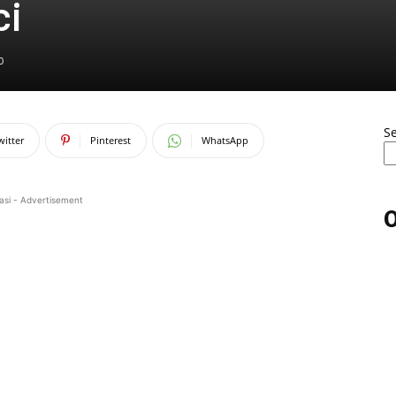
ci
0
S
witter
Pinterest
WhatsApp
asi - Advertisement
O