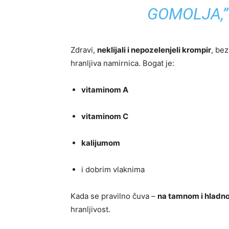
GOMOLJA,”
Zdravi,
neklijali i nepozelenjeli krompir
, bez
hranljiva namirnica. Bogat je:
vitaminom A
vitaminom C
kalijumom
i dobrim vlaknima
Kada se pravilno čuva –
na tamnom i hladn
hranljivost.