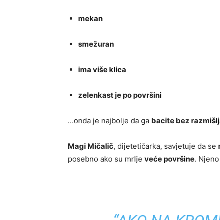
mekan
smežuran
ima više klica
zelenkast je po površini
…onda je najbolje da ga
bacite bez razmišl
Magi Mičalič
, dijetetičarka, savjetuje da se
posebno ako su mrlje
veće površine
. Njeno