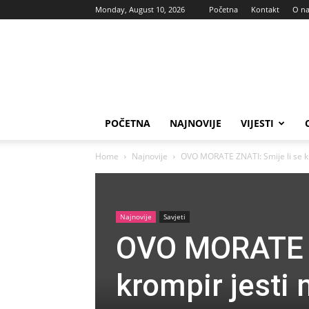
Monday, August 10, 2026
Početna
Kontakt
O n
Vas
glas
POČETNA
NAJNOVIJE
VIJESTI
Home
Najnovije
OVO MORATE ZNATI: Smije li se kro
Najnovije
Savjeti
OVO MORATE Z
krompir jesti 