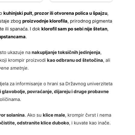
to
kuhinjski pult, prozor ili otvorena polica u špajzu
,
astaje zbog
proizvodnje klorofila
, prirodnog pigmenta
te ili spanaća. I dok
klorofil sam po sebi nije štetan
,
 supstancama
.
esto ukazuje na
nakupljanje toksičnih jedinjenja
,
 koji krompir proizvodi
kao odbranu od štetočina
, ali
tvene smetnje
.
djela za informisanje o hrani sa Državnog univerziteta
 glavobolje, povraćanje, dijareju i druge probavne
oličinama.
vor solanina
. Ako su
klice male
, krompir čvrst i nema
očistite, odstranite klice duboko
, i kuvate kao inače.