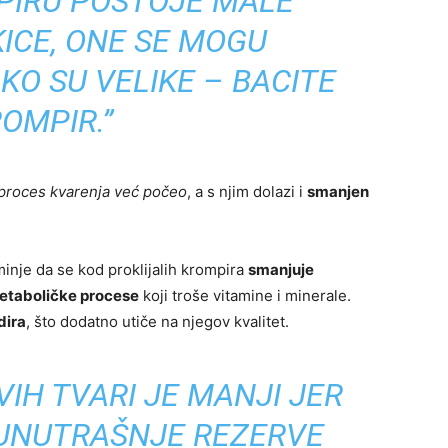
PIRU POSTOJE MALE
ICE, ONE SE MOGU
AKO SU VELIKE – BACITE
OMPIR.”
proces kvarenja već počeo
, a s njim dolazi i
smanjen
minje da se kod proklijalih krompira
smanjuje
etaboličke procese
koji troše vitamine i minerale.
dira
, što dodatno utiče na njegov kvalitet.
IH TVARI JE MANJI JER
 UNUTRAŠNJE REZERVE