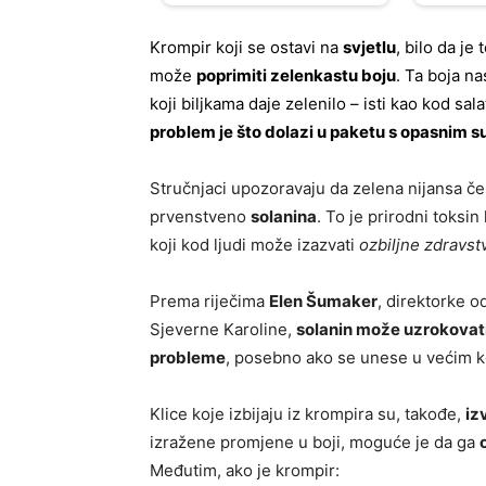
Krompir koji se ostavi na
svjetlu
, bilo da je 
može
poprimiti zelenkastu boju
. Ta boja n
koji biljkama daje zelenilo – isti kao kod sala
problem je što dolazi u paketu s opasnim
Stručnjaci upozoravaju da zelena nijansa č
prvenstveno
solanina
. To je prirodni toksin
koji kod ljudi može izazvati
ozbiljne zdravs
Prema riječima
Elen Šumaker
, direktorke o
Sjeverne Karoline,
solanin može uzrokovati
probleme
, posebno ako se unese u većim k
Klice koje izbijaju iz krompira su, takođe,
iz
izražene promjene u boji, moguće je da ga
Međutim, ako je krompir: