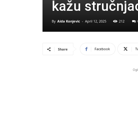
kažu stručnja
By
Aida Konjevic
-
April 12, 2025
212
Facebook
T
Share
Ogl