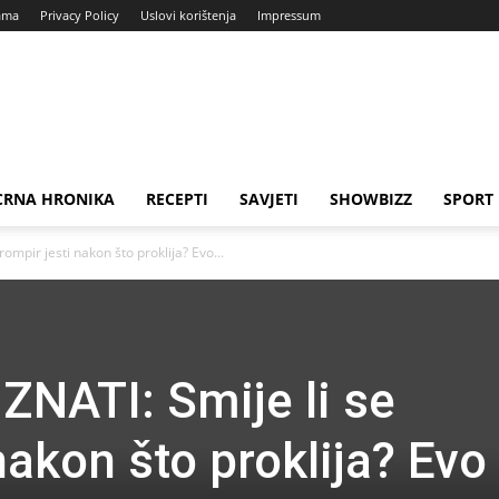
ama
Privacy Policy
Uslovi korištenja
Impressum
CRNA HRONIKA
RECEPTI
SAVJETI
SHOWBIZZ
SPORT
mpir jesti nakon što proklija? Evo...
NATI: Smije li se
nakon što proklija? Evo