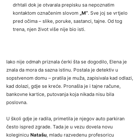
drhtali dok je otvarala prepisku sa nepoznatim
kontaktom označenim slovom
„M“
. Sve joj se vrtjelo
pred očima – slike, poruke, sastanci, tajne. Od tog
trena, njen život više nije bio isti.
Iako nije odmah priznala ćerki šta se dogodilo, Elena je
znala da mora da sazna istinu. Postala je detektiv u
sopstvenom domu – pratila je muža, zapisivala kad odlazi,
kad dolazi, gdje se kreće. Pronašla je i tajne račune,
bankovne kartice, putovanja koja nikada nisu bila
poslovna.
U školi gdje je radila, primetila je njegov auto parkiran
često ispred zgrade. Tada je u vezu dovela novu
koleginicu
Natašu
, mladu razvedenu profesoricu