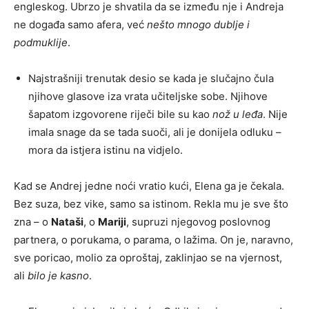
engleskog. Ubrzo je shvatila da se između nje i Andreja
ne događa samo afera, već
nešto mnogo dublje i
podmuklije
.
Najstrašniji trenutak desio se kada je slučajno čula
njihove glasove iza vrata učiteljske sobe. Njihove
šapatom izgovorene riječi bile su kao
nož u leđa
. Nije
imala snage da se tada suoči, ali je donijela odluku –
mora da istjera istinu na vidjelo.
Kad se Andrej jedne noći vratio kući, Elena ga je čekala.
Bez suza, bez vike, samo sa istinom. Rekla mu je sve što
zna – o
Nataši
, o
Mariji
, supruzi njegovog poslovnog
partnera, o porukama, o parama, o lažima. On je, naravno,
sve poricao, molio za oproštaj, zaklinjao se na vjernost,
ali
bilo je kasno
.