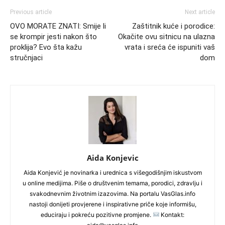
Previous article
Next article
OVO MORATE ZNATI: Smije li
Zaštitnik kuće i porodice:
se krompir jesti nakon što
Okačite ovu sitnicu na ulazna
proklija? Evo šta kažu
vrata i sreća će ispuniti vaš
stručnjaci
dom
Aida Konjevic
Aida Konjević je novinarka i urednica s višegodišnjim iskustvom
u online medijima. Piše o društvenim temama, porodici, zdravlju i
svakodnevnim životnim izazovima. Na portalu VasGlas.info
nastoji donijeti provjerene i inspirativne priče koje informišu,
educiraju i pokreću pozitivne promjene.
Kontakt: