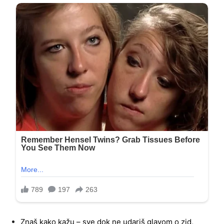
Znaš kako kažu – sve dok ne udariš glavom o zid,