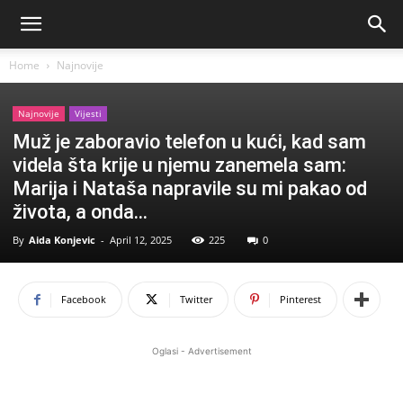
Home
Najnovije
Najnovije
Vijesti
Muž je zaboravio telefon u kući, kad sam
videla šta krije u njemu zanemela sam:
Marija i Nataša napravile su mi pakao od
života, a onda…
By
Aida Konjevic
-
April 12, 2025
225
0
Facebook
Twitter
Pinterest
Oglasi - Advertisement