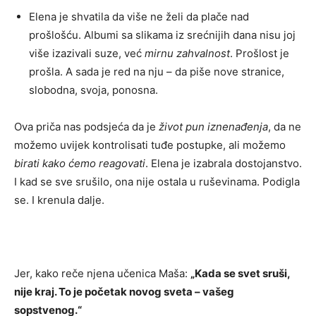
Elena je shvatila da više ne želi da plače nad
prošlošću. Albumi sa slikama iz srećnijih dana nisu joj
više izazivali suze, već
mirnu zahvalnost
. Prošlost je
prošla. A sada je red na nju – da piše nove stranice,
slobodna, svoja, ponosna.
Ova priča nas podsjeća da je
život pun iznenađenja
, da ne
možemo uvijek kontrolisati tuđe postupke, ali možemo
birati kako ćemo reagovati
. Elena je izabrala dostojanstvo.
I kad se sve srušilo, ona nije ostala u ruševinama. Podigla
se. I krenula dalje.
Jer, kako reče njena učenica Maša:
„Kada se svet sruši,
nije kraj. To je početak novog sveta – vašeg
sopstvenog.“