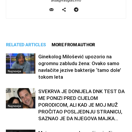
aida@vasglas.info
RELATED ARTICLES
MORE FROM AUTHOR
Ginekolog Milošević upozorio na
ogromnu zabludu žena: Ovako samo
navlačite jezive bakterije ‘tamo dole’
Najnovije
tokom leta
SVEKRVA JE DONIJELA DNK TEST DA
ME PONIZI PRED CIJELOM
PORODICOM, ALI KAD JE MOJ MUŽ
Najnovije
PROČITAO POSLJEDNJU STRANICU,
SAZNAO JE DA NJEGOVA MAJKA...