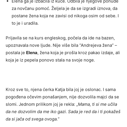
Elena ga je izbacila iz kuće. Odbila je njegove ponude
za novčanu pomoć. Željela je da se izgradi
iznova
, da
postane žena koja ne zavisi od nikoga osim od sebe. I
to je i uradila.
Prijavila se na kurs engleskog, počela da ide na bazen,
upoznavala nove ljude. Nije više bila “Andrejeva žena” –
postala je
Elena
, žena koja je prošla kroz pakao izdaje, ali
koja je iz pepela ponovo stala na svoje noge.
Kroz sve to, njena ćerka Katja bila joj je oslonac. I sama
pogođena očevim ponašanjem, nije dozvolila majci da se
slomi. Jednom prilikom joj je rekla: „
Mama, ti si me učila
da ne dozvolim da me iko gazi. Sada je red da i ti pokažeš
da si jača od svega ovoga.
“