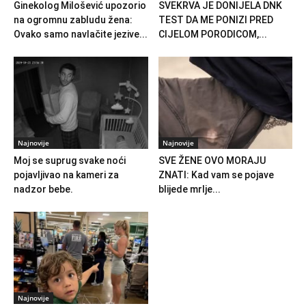
Ginekolog Milošević upozorio
SVEKRVA JE DONIJELA DNK
na ogromnu zabludu žena:
TEST DA ME PONIZI PRED
Ovako samo navlačite jezive...
CIJELOM PORODICOM,...
Najnovije
Najnovije
Moj se suprug svake noći
SVE ŽENE OVO MORAJU
pojavljivao na kameri za
ZNATI: Kad vam se pojave
nadzor bebe.
blijede mrlje...
Najnovije