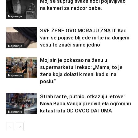
Moj se suprug svake noći pojavljivao
na kameri za nadzor bebe.
Najnovije
SVE ŽENE OVO MORAJU ZNATI: Kad
vam se pojave blijede mrlje na donjem
vešu to znači samo jedno
Najnovije
Moj sin je pokazao na ženu u
supermarketu i rekao: „Mama, to je
žena koja dolazi k meni kad si na
Najnovije
poslu.“
Strah raste, putnici otkazuju letove:
Nova Baba Vanga predvidjela ogromnu
katastrofu OD OVOG DATUMA
Najnovije