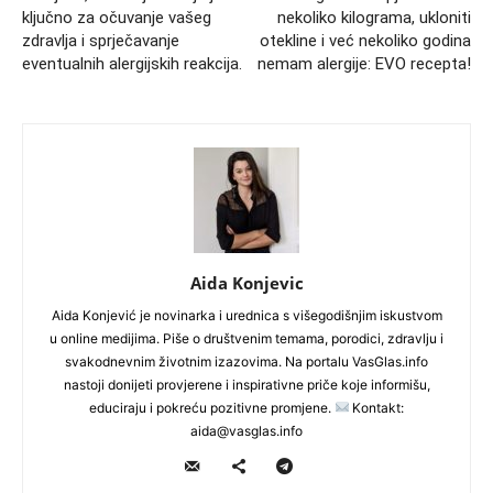
ključno za očuvanje vašeg
nekoliko kilograma, ukloniti
zdravlja i sprječavanje
otekline i već nekoliko godina
eventualnih alergijskih reakcija.
nemam alergije: EVO recepta!
Aida Konjevic
Aida Konjević je novinarka i urednica s višegodišnjim iskustvom
u online medijima. Piše o društvenim temama, porodici, zdravlju i
svakodnevnim životnim izazovima. Na portalu VasGlas.info
nastoji donijeti provjerene i inspirativne priče koje informišu,
educiraju i pokreću pozitivne promjene.
Kontakt:
aida@vasglas.info