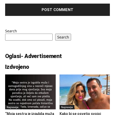
Search
Search
Oglasi- Advertisement
Izdvojeno
Najnovije
Najnovije
“Moja sestra je izgubila muža
Kako bi se osvetio svojoj