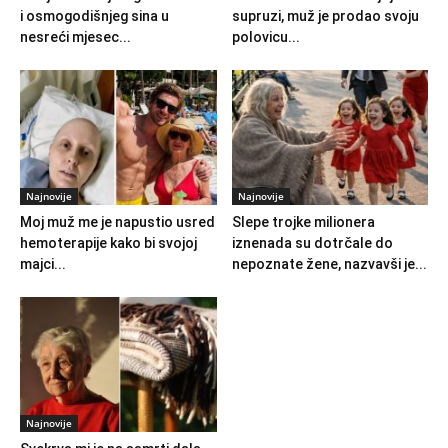
i osmogodišnjeg sina u
supruzi, muž je prodao svoju
nesreći mjesec...
polovicu...
Najnovije
Najnovije
Moj muž me je napustio usred
Slepe trojke milionera
hemoterapije kako bi svojoj
iznenada su dotrčale do
majci...
nepoznate žene, nazvavši je...
Najnovije