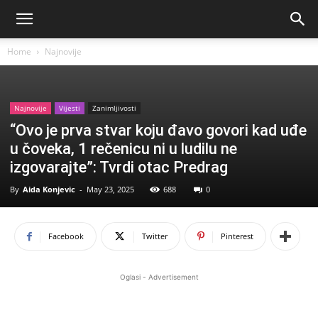
Home
Najnovije
Najnovije
Vijesti
Zanimljivosti
“Ovo je prva stvar koju đavo govori kad uđe
u čoveka, 1 rečenicu ni u ludilu ne
izgovarajte”: Tvrdi otac Predrag
By
Aida Konjevic
-
May 23, 2025
688
0
Facebook
Twitter
Pinterest
Oglasi - Advertisement