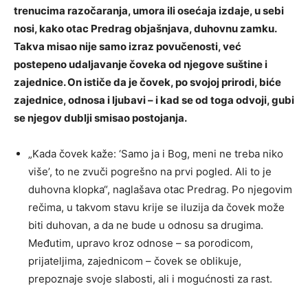
trenucima razočaranja, umora ili osećaja izdaje, u sebi
nosi, kako otac Predrag objašnjava, duhovnu zamku.
Takva misao nije samo izraz povučenosti, već
postepeno udaljavanje čoveka od njegove suštine i
zajednice. On ističe da je čovek, po svojoj prirodi, biće
zajednice, odnosa i ljubavi – i kad se od toga odvoji, gubi
se njegov dublji smisao postojanja.
„Kada čovek kaže: ‘Samo ja i Bog, meni ne treba niko
više’, to ne zvuči pogrešno na prvi pogled. Ali to je
duhovna klopka“, naglašava otac Predrag. Po njegovim
rečima, u takvom stavu krije se iluzija da čovek može
biti duhovan, a da ne bude u odnosu sa drugima.
Međutim, upravo kroz odnose – sa porodicom,
prijateljima, zajednicom – čovek se oblikuje,
prepoznaje svoje slabosti, ali i mogućnosti za rast.