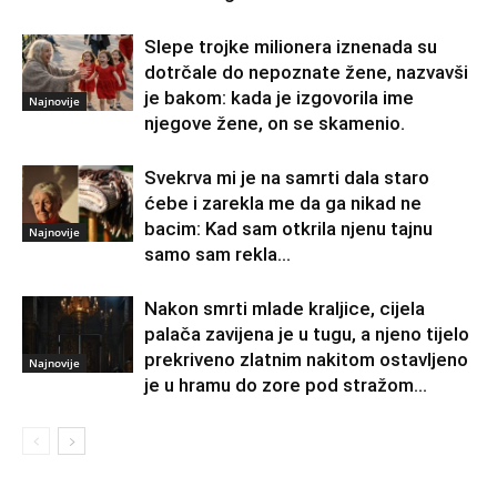
Slepe trojke milionera iznenada su
dotrčale do nepoznate žene, nazvavši
je bakom: kada je izgovorila ime
Najnovije
njegove žene, on se skamenio.
Svekrva mi je na samrti dala staro
ćebe i zarekla me da ga nikad ne
bacim: Kad sam otkrila njenu tajnu
Najnovije
samo sam rekla...
Nakon smrti mlade kraljice, cijela
palača zavijena je u tugu, a njeno tijelo
prekriveno zlatnim nakitom ostavljeno
Najnovije
je u hramu do zore pod stražom...