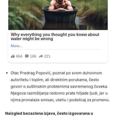
Otac Predrag Popović, poznat po svom duhovnom
autoritetu i toplim, ali direktnim porukama, često
govori o suštinskim problemima savremenog čoveka.
Njegova razmišljanja redovno prate hiljade ljudi, jer u
njima pronalaze smisao, utehu i podsticaj za promenu.
Naizgled bezazlena izjava, često izgovarana u