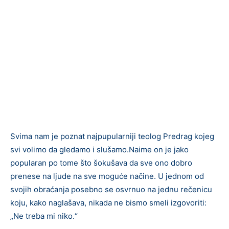
Svima nam je poznat najpupularniji teolog Predrag kojeg
svi volimo da gledamo i slušamo.Naime on je jako
popularan po tome što šokušava da sve ono dobro
prenese na ljude na sve moguće načine. U jednom od
svojih obraćanja posebno se osvrnuo na jednu rečenicu
koju, kako naglašava, nikada ne bismo smeli izgovoriti:
„Ne treba mi niko.“