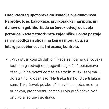
Otac Predrag upozorava da izolacija nije duhovnost.
Naprotiv, to je, kako kaže, prvi korak ka manipulaciji i
duhovnom gubitku. Kada se čovek odvoji od svoje
porodice, kada zatvori vrata zajedništvu, onda postaje
ranjiv i podložan uticajima koji ga mogu uvući u
letargiju, sebičnost i lažni osećaj kontrole.
„Prva stvar koju zli duh čini kada želi da naruši čoveka,
jeste da ga odvoji od njegovih najbližih“, objašnjava
otac. „On ne dolazi odmah sa strašnim iskušenjima –
dolazi tiho, kroz misao: ‘Ne treba ti niko. Biće ti lakše
sam.’ Tako čovek polako uči da voli samoću, ne onu
duhovnu, plodonosnu samoću koja pročišćava, već
onu koja izoluje i udaljava.“