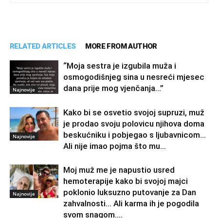
RELATED ARTICLES
MORE FROM AUTHOR
“Moja sestra je izgubila muža i
osmogodišnjeg sina u nesreći mjesec
dana prije mog vjenčanja…”
Najnovije
Kako bi se osvetio svojoj supruzi, muž
je prodao svoju polovicu njihova doma
beskućniku i pobjegao s ljubavnicom…
Najnovije
Ali nije imao pojma što mu...
Moj muž me je napustio usred
hemoterapije kako bi svojoj majci
poklonio luksuzno putovanje za Dan
Najnovije
zahvalnosti… Ali karma ih je pogodila
svom snagom....