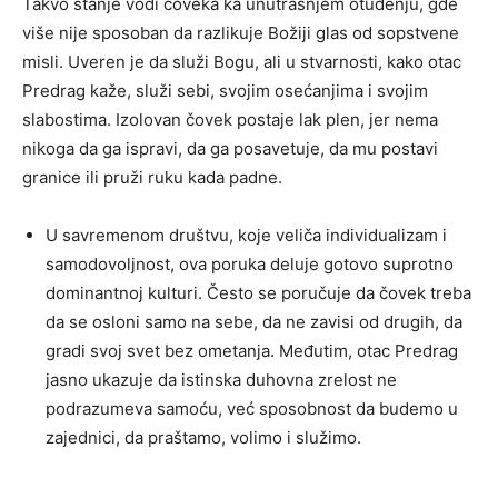
Takvo stanje vodi čoveka ka unutrašnjem otuđenju, gde
više nije sposoban da razlikuje Božiji glas od sopstvene
misli. Uveren je da služi Bogu, ali u stvarnosti, kako otac
Predrag kaže, služi sebi, svojim osećanjima i svojim
slabostima. Izolovan čovek postaje lak plen, jer nema
nikoga da ga ispravi, da ga posavetuje, da mu postavi
granice ili pruži ruku kada padne.
U savremenom društvu, koje veliča individualizam i
samodovoljnost, ova poruka deluje gotovo suprotno
dominantnoj kulturi. Često se poručuje da čovek treba
da se osloni samo na sebe, da ne zavisi od drugih, da
gradi svoj svet bez ometanja. Međutim, otac Predrag
jasno ukazuje da istinska duhovna zrelost ne
podrazumeva samoću, već sposobnost da budemo u
zajednici, da praštamo, volimo i služimo.