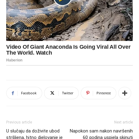
Facebook
Twitter
Pinterest
Previous article
Next article
U slučaju da doživite ubod
Napokon sam nakon navršenih
stršljena, hitno djelovanje je
60 godina uspjela skinuti