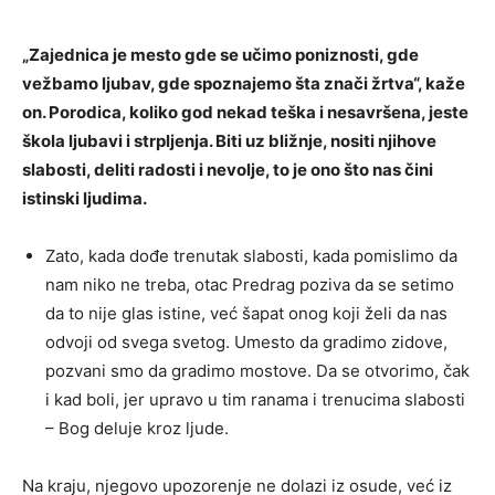
„Zajednica je mesto gde se učimo poniznosti, gde
vežbamo ljubav, gde spoznajemo šta znači žrtva“, kaže
on. Porodica, koliko god nekad teška i nesavršena, jeste
škola ljubavi i strpljenja. Biti uz bližnje, nositi njihove
slabosti, deliti radosti i nevolje, to je ono što nas čini
istinski ljudima.
Zato, kada dođe trenutak slabosti, kada pomislimo da
nam niko ne treba, otac Predrag poziva da se setimo
da to nije glas istine, već šapat onog koji želi da nas
odvoji od svega svetog. Umesto da gradimo zidove,
pozvani smo da gradimo mostove. Da se otvorimo, čak
i kad boli, jer upravo u tim ranama i trenucima slabosti
– Bog deluje kroz ljude.
Na kraju, njegovo upozorenje ne dolazi iz osude, već iz