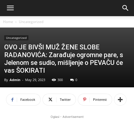
Home
Uncategorized
Uncategorized
OVO JE BIVŠI MUŽ ŽENE SLOBE
RADANOVIĆA: Zarađuje ogromne pare, s
Jelenom se sudio, mišljenje o PEVAČU će
vas ŠOKIRATI
By
Admin
-
May 29, 2023
300
0
Facebook
Twitter
Pinterest
Oglasi - Advertisement