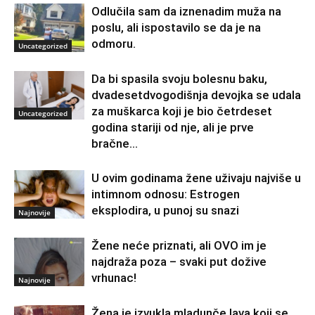
Odlučila sam da iznenadim muža na
poslu, ali ispostavilo se da je na
odmoru.
Uncategorized
Da bi spasila svoju bolesnu baku,
dvadesetdvogodišnja devojka se udala
za muškarca koji je bio četrdeset
Uncategorized
godina stariji od nje, ali je prve
bračne...
U ovim godinama žene uživaju najviše u
intimnom odnosu: Estrogen
eksplodira, u punoj su snazi
Najnovije
Žene neće priznati, ali OVO im je
najdraža poza – svaki put dožive
vrhunac!
Najnovije
Žena je izvukla mladunče lava koji se