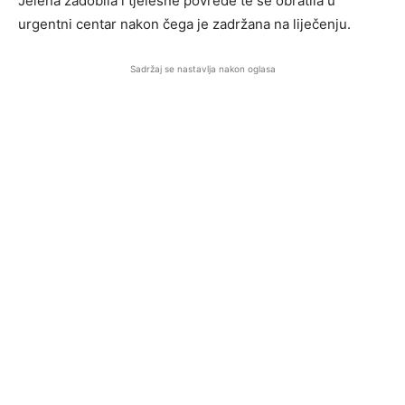
Jelena zadobila i tjelesne povrede te se obratila u
urgentni centar nakon čega je zadržana na liječenju.
Sadržaj se nastavlja nakon oglasa