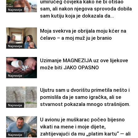
umirućeg čovjeka kako ne bi otišao
sam, ali nakon njegova sprovoda dobila
Najnovije
sam kutiju koja je dokazala da...
Moja svekrva je obrijala moju kćer na
ćelavo – a moj muž ju je branio
Najnovije
Uzimanje MAGNEZIJA uz ove lijekove
može biti JAKO OPASNO
Najnovije
Ujutru sam u dvorištu primetila nešto i
pomislila da je samo igračka, ali se
stvarnost pokazala mnogo strašnijom.
Najnovije
U avionu je muškarac počeo bijesno
vikati na mene i moje dijete,
zahtijevajući da mu „platim kartu“ — ali
Najnovije