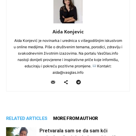
Aida Konjevic
Aida Konjević je novinarka i urednica s višegodišnjim iskustvom
u online medijima. Piše o društvenim temama, porodici, zdravlju i
svakodnevnim životnim izazovima. Na portalu VasGlas.info
nastoji donijeti provjerene i inspirativne priče koje informišu,
educiraju i pokreću pozitivne promjene.
Kontakt:
aida@vasglas.info
RELATED ARTICLES
MORE FROM AUTHOR
Pretvarala sam se da sam kći