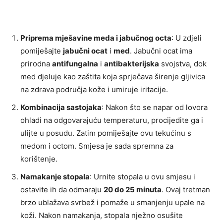
Priprema mješavine meda i jabučnog octa
: U zdjeli
pomiješajte
jabučni ocat
i
med
. Jabučni ocat ima
prirodna
antifungalna
i
antibakterijska
svojstva, dok
med djeluje kao zaštita koja sprječava širenje gljivica
na zdrava područja kože i umiruje iritacije.
Kombinacija sastojaka
: Nakon što se napar od lovora
ohladi na odgovarajuću temperaturu, procijedite ga i
ulijte u posudu. Zatim pomiješajte ovu tekućinu s
medom i octom. Smjesa je sada spremna za
korištenje.
Namakanje stopala
: Urnite stopala u ovu smjesu i
ostavite ih da odmaraju
20 do 25 minuta
. Ovaj tretman
brzo ublažava svrbež i pomaže u smanjenju upale na
koži. Nakon namakanja, stopala nježno osušite