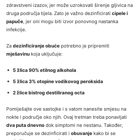
zdravstveni izazov, jer može uzrokovati širenje gljivica na
druga područja tijela. Zato je važno dezinficirati
cipele i
papuče
, jer oni mogu biti izvor ponovnog nastanka
infekcije.
Za
dezinficiranje obuće
potrebno je pripremiti
mješavinu
koja uključuje:
5 žlica 90% etilnog alkohola
5 žlica 3% otopine vodikovog peroksida
2 žlice bistrog destiliranog octa
Pomiješajte ove sastojke i s vatom nanesite smjesu na
nokte i područje oko njih. Ovaj tretman treba ponavljati
dva puta dnevno
dok simptomi ne nestanu. Također,
preporučuje se dezinficirati i
obuvanje
kako bi se