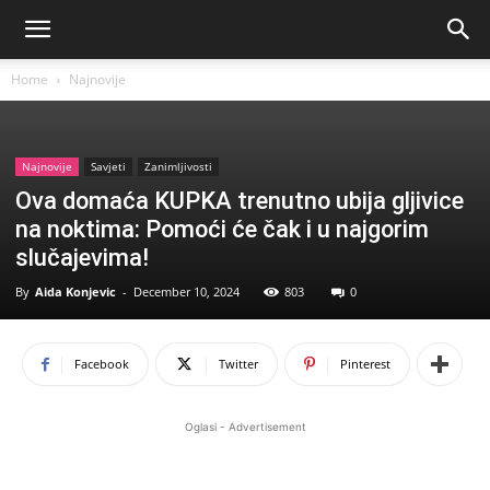
Home
Najnovije
Najnovije
Savjeti
Zanimljivosti
Ova domaća KUPKA trenutno ubija gljivice
na noktima: Pomoći će čak i u najgorim
slučajevima!
By
Aida Konjevic
-
December 10, 2024
803
0
Facebook
Twitter
Pinterest
Oglasi - Advertisement