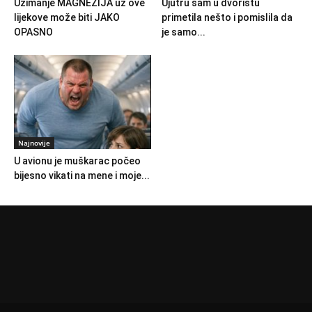
Uzimanje MAGNEZIJA uz ove
Ujutru sam u dvorištu
lijekove može biti JAKO
primetila nešto i pomislila da
OPASNO
je samo...
Najnovije
U avionu je muškarac počeo
bijesno vikati na mene i moje...