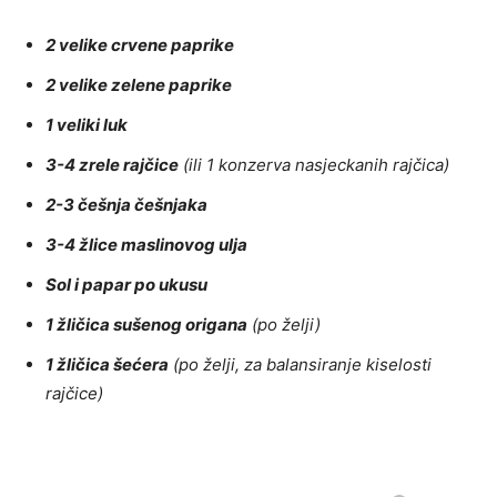
2 velike crvene paprike
2 velike zelene paprike
1 veliki luk
3-4 zrele rajčice
(ili 1 konzerva nasjeckanih rajčica)
2-3 češnja češnjaka
3-4 žlice maslinovog ulja
Sol i papar po ukusu
1 žličica sušenog origana
(po želji)
1 žličica šećera
(po želji, za balansiranje kiselosti
rajčice)