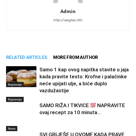
Admin
http://vasglas.info
RELATED ARTICLES
MORE FROM AUTHOR
Samo 1 kap ovog napitka stavite u jaja
kada pravite testo: Krofne i palačinke
neće upijati ulje, a biće duplo
Najnovije
vazdužastije
Najnovije
SAMO RIŽA I TIKVICE.
NAPRAVITE
ovaj recept za 10 minuta…
Novo
SVI GRIJEŠE U OVOME KADA PRAVE