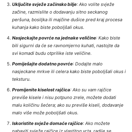
Uključite svježe začinsko bilje
: Ako volite svježe
začine, razmislite o dodavanju sitno seckanog
peršuna, bosiljka ili majčine dušice pred kraj procesa
kuhanja kako biste poboljšali okus.
Nasjeckajte povrće na jednake veličine
: Kako biste
bili sigurni da će se ravnomjerno kuhati, nastojte da
svi komadi budu otprilike iste veličine.
Pomiješajte dodatno povrće
: Dodajte malo
nasjeckane mrkve ili celera kako biste poboljšali okus i
teksturu.
Promijenite kiselost rajčica
: Ako su vam rajčice
previše kisele i nisu potpuno zrele, možete dodati
malu količinu šećera; ako su previše kiseli, dodavanje
malo više može poboljšati okus.
Iskoristite svježe domaće rajčice
: Ako možete
nabaviti svježe rajčice iz vlastitog vrta, radije se