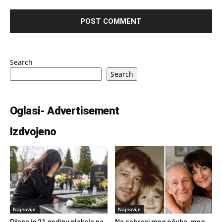
Search
Search
Oglasi- Advertisement
Izdvojeno
Najnovije
Najnovije
Dijana je 21 godinu plakala na
Na sahrani mog očuha, mog