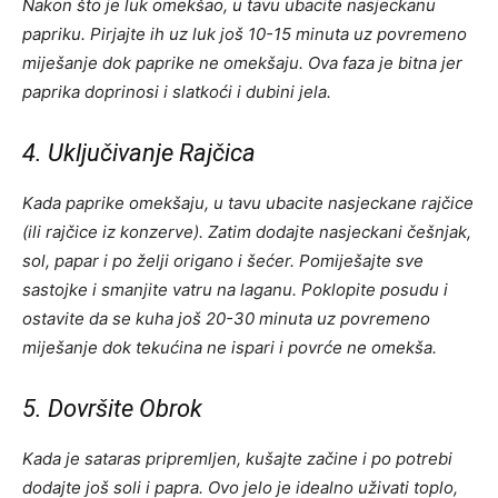
Nakon što je luk omekšao, u tavu ubacite nasjeckanu
papriku. Pirjajte ih uz luk još 10-15 minuta uz povremeno
miješanje dok paprike ne omekšaju. Ova faza je bitna jer
paprika doprinosi i slatkoći i dubini jela.
4. Uključivanje Rajčica
Kada paprike omekšaju, u tavu ubacite nasjeckane rajčice
(ili rajčice iz konzerve). Zatim dodajte nasjeckani češnjak,
sol, papar i po želji origano i šećer. Pomiješajte sve
sastojke i smanjite vatru na laganu. Poklopite posudu i
ostavite da se kuha još 20-30 minuta uz povremeno
miješanje dok tekućina ne ispari i povrće ne omekša.
5. Dovršite Obrok
Kada je sataras pripremljen, kušajte začine i po potrebi
dodajte još soli i papra. Ovo jelo je idealno uživati toplo,