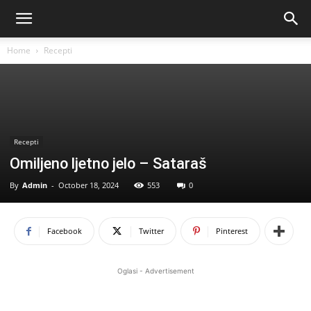
Home
Recepti
Recepti
Omiljeno ljetno jelo – Sataraš
By
Admin
-
October 18, 2024
553
0
Facebook
Twitter
Pinterest
Oglasi - Advertisement