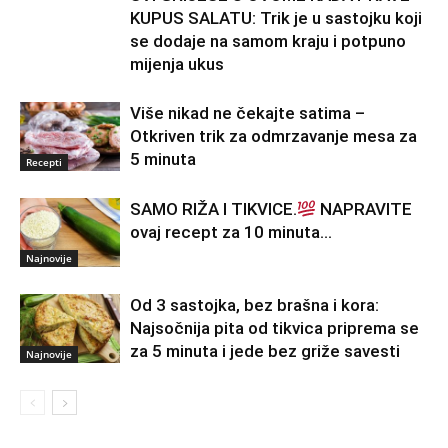
KUPUS SALATU: Trik je u sastojku koji
se dodaje na samom kraju i potpuno
mijenja ukus
Više nikad ne čekajte satima –
Otkriven trik za odmrzavanje mesa za
5 minuta
Recepti
SAMO RIŽA I TIKVICE.
NAPRAVITE
ovaj recept za 10 minuta…
Najnovije
Od 3 sastojka, bez brašna i kora:
Najsočnija pita od tikvica priprema se
za 5 minuta i jede bez griže savesti
Najnovije