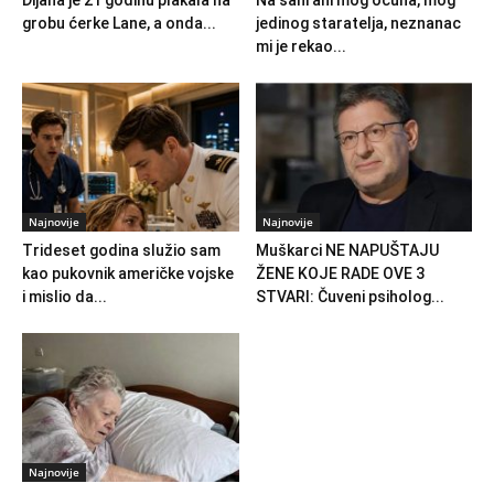
grobu ćerke Lane, a onda...
jedinog staratelja, neznanac
mi je rekao...
Najnovije
Najnovije
Trideset godina služio sam
Muškarci NE NAPUŠTAJU
kao pukovnik američke vojske
ŽENE KOJE RADE OVE 3
i mislio da...
STVARI: Čuveni psiholog...
Najnovije