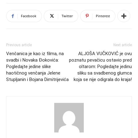
Facebook
Twitter
Pinterest
Previous article
Next article
Venčanica je kao iz filma, na
ALJOŠA VUČKOVIĆ je ovu
svadbi i Novaka Đokovića:
poznatu pevačicu ostavio pred
Pogledajte jedine slike
oltarom: Pogledajte jedinu
haotičnog venčanja Jelene
sliku sa svadbenog glumca
Stupljanin i Bojana Dimitrijevića
koja se nije odigrala do kraja!