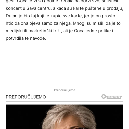
gest.
Goca je 2001.godine trebala da održi svoj solistički
koncert u Sava centru, a kada su karte puštene u prodaju,
Dejan je bio taj koji je kupio sve karte, jer je on prosto
htio da ona pjeva samo za njega, Mnogi su mislili da je to
medijski ili marketinški trik , ali je Goca jedne prilike i
potvrdila te navode.
Preporučujemo