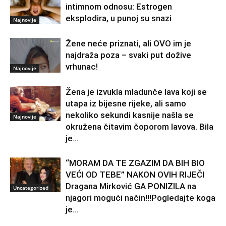
intimnom odnosu: Estrogen
eksplodira, u punoj su snazi
Najnovije
Žene neće priznati, ali OVO im je
najdraža poza – svaki put dožive
vrhunac!
Najnovije
Žena je izvukla mladunče lava koji se
utapa iz bijesne rijeke, ali samo
nekoliko sekundi kasnije našla se
Najnovije
okružena čitavim čoporom lavova. Bila
je...
“MORAM DA TE ZGAZIM DA BIH BIO
VEĆI OD TEBE” NAKON OVIH RIJEČI
Dragana Mirković GA PONIZILA na
Uncategorized
njagori mogući način!!!Pogledajte koga
je...