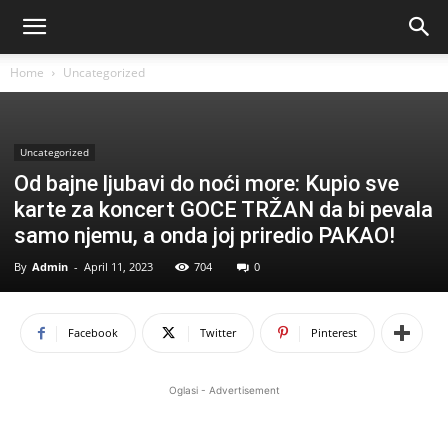
Home
Uncategorized
Uncategorized
Od bajne ljubavi do noći more: Kupio sve
karte za koncert GOCE TRŽAN da bi pevala
samo njemu, a onda joj priredio PAKAO!
By
Admin
-
April 11, 2023
704
0
Facebook
Twitter
Pinterest
Oglasi - Advertisement