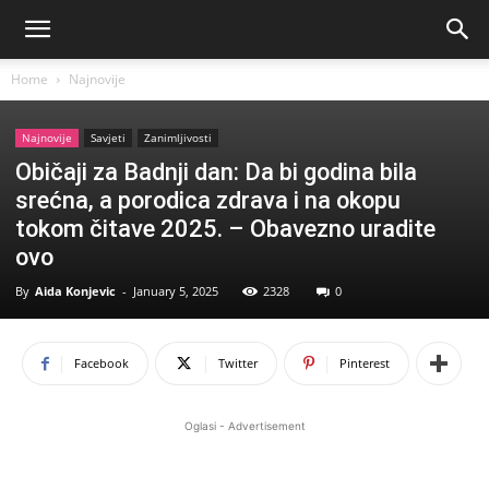
Home
Najnovije
Najnovije
Savjeti
Zanimljivosti
Običaji za Badnji dan: Da bi godina bila
srećna, a porodica zdrava i na okopu
tokom čitave 2025. – Obavezno uradite
ovo
By
Aida Konjevic
-
January 5, 2025
2328
0
Facebook
Twitter
Pinterest
Oglasi - Advertisement