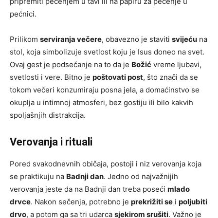
pripremiti pečenjem u tavi ili na papiru za pečenje u
pećnici.
Prilikom
serviranja večere
, obavezno je staviti
svijeću
na
stol, koja simbolizuje svetlost koju je Isus doneo na svet.
Ovaj gest je podsećanje na to da je
Božić
vreme ljubavi,
svetlosti i vere. Bitno je
poštovati post
, što znači da se
tokom večeri konzumiraju posna jela, a domaćinstvo se
okuplja u intimnoj atmosferi, bez gostiju ili bilo kakvih
spoljašnjih distrakcija.
Verovanja i rituali
Pored svakodnevnih običaja, postoji i niz verovanja koja
se praktikuju na
Badnji dan
. Jedno od najvažnijih
verovanja jeste da na Badnji dan treba poseći
mlado
drvce
. Nakon sečenja, potrebno je
prekrižiti se
i
poljubiti
drvo
, a potom ga sa tri udarca
sjekirom srušiti
. Važno je