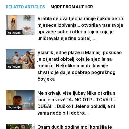
RELATED ARTICLES
MORE FROM AUTHOR
Vratila se dva tjedna ranije nakon četiri
mjeseca izbivanja… otvorila vrata svoje
spavaće sobe i otkrila tajnu koja je
Najnovije
uništavala njezinu obitelj…
Vlasnik jedne plaže u Mamaiji pokušao
je otjerati obitelj koja je sjedila na
ručniku. Nekoliko minuta kasnije
Najnovije
shvatio je da je odabrao pogrešnog
čovjeka
Ne skrivaju više ljubav Nika otkrila s
kim je u vezi!TAJNO OTPUTOVALI U
DUBAI…. Duško i Jelena poludil, a ni
Najnovije
vama neće biti dobro:...
Osam dugih godina moj komšija je