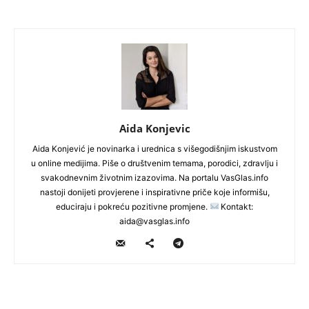
Aida Konjevic
Aida Konjević je novinarka i urednica s višegodišnjim iskustvom
u online medijima. Piše o društvenim temama, porodici, zdravlju i
svakodnevnim životnim izazovima. Na portalu VasGlas.info
nastoji donijeti provjerene i inspirativne priče koje informišu,
educiraju i pokreću pozitivne promjene.
Kontakt:
aida@vasglas.info