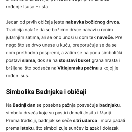
rođenje Isusa Hrista.
Jedan od prvih običaja jeste
nabavka božićnog drvca
.
Tradicija nalaže da se božićno drvce nabavi u ranim
jutarnjim satima, ali se ono unosi u dom tek
naveče
. Pre
nego što se drvo unese u kuću, preporučuje se da se
dom prethodno pospremi, a zatim se na podu simbolički
postavi
slama
, dok se na
sto stavi buket
grana hrasta i
bršljana, što podseća na
Vitlejemsku pećinu
u kojoj je
rođen Isus.
Simbolika Badnjaka i običaji
Na
Badnji dan
se posebna pažnja posvećuje
badnjaku
,
simbolu drveća koje su pastiri doneli Josifu i Mariji.
Prema tradiciji, badnjak se seče
s tri udarca
i mora padati
prema
istoku
, što simbolizuje sunčev izlazak i dolazak