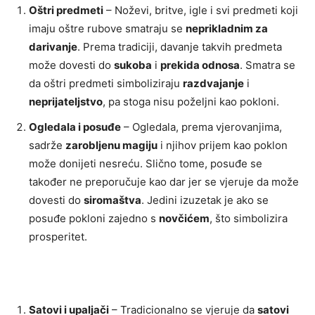
Oštri predmeti
– Noževi, britve, igle i svi predmeti koji
imaju oštre rubove smatraju se
neprikladnim za
darivanje
. Prema tradiciji, davanje takvih predmeta
može dovesti do
sukoba
i
prekida odnosa
. Smatra se
da oštri predmeti simboliziraju
razdvajanje
i
neprijateljstvo
, pa stoga nisu poželjni kao pokloni.
Ogledala i posuđe
– Ogledala, prema vjerovanjima,
sadrže
zarobljenu magiju
i njihov prijem kao poklon
može donijeti nesreću. Slično tome, posuđe se
također ne preporučuje kao dar jer se vjeruje da može
dovesti do
siromaštva
. Jedini izuzetak je ako se
posuđe pokloni zajedno s
novčićem
, što simbolizira
prosperitet.
Satovi i upaljači
– Tradicionalno se vjeruje da
satovi