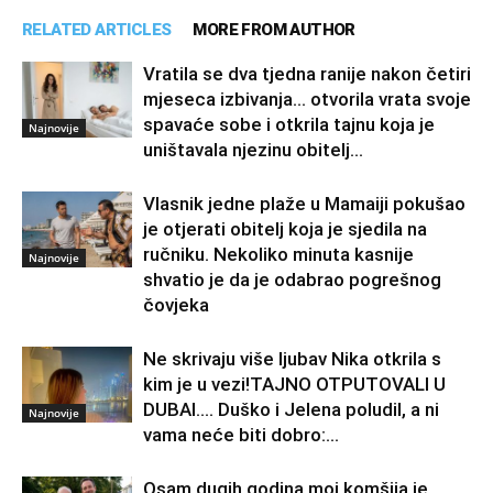
RELATED ARTICLES
MORE FROM AUTHOR
Vratila se dva tjedna ranije nakon četiri
mjeseca izbivanja… otvorila vrata svoje
spavaće sobe i otkrila tajnu koja je
Najnovije
uništavala njezinu obitelj…
Vlasnik jedne plaže u Mamaiji pokušao
je otjerati obitelj koja je sjedila na
ručniku. Nekoliko minuta kasnije
Najnovije
shvatio je da je odabrao pogrešnog
čovjeka
Ne skrivaju više ljubav Nika otkrila s
kim je u vezi!TAJNO OTPUTOVALI U
DUBAI…. Duško i Jelena poludil, a ni
Najnovije
vama neće biti dobro:...
Osam dugih godina moj komšija je