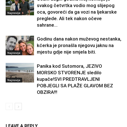
svakog četvrtka vodio mog slijepog
oca, govoreći da ga vozi na ljekarske
Najnovije
preglede. Ali tek nakon očeve
sahrane...
Godinu dana nakon muževog nestanka,
kćerka je pronašla njegovu jaknu na
mjestu gdje nije smjela biti.
Najnovije
Panika kod Sutomora, JEZIVO
MORSKO STVORENJE sledilo
kupače!SVI PREDTRAVLJENI
Najnovije
POBJEGLI SA PLAŽE GLAVOM BEZ
OBZIRA!!!
LEAVE A REPLY