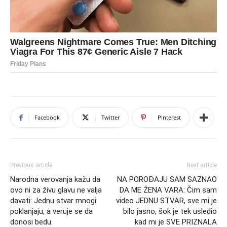
Facebook
Twitter
Pinterest
Previous article
Next article
Narodna verovanja kažu da
NA POROĐAJU SAM SAZNAO
ovo ni za živu glavu ne valja
DA ME ŽENA VARA: Čim sam
davati: Jednu stvar mnogi
video JEDNU STVAR, sve mi je
poklanjaju, a veruje se da
bilo jasno, šok je tek usledio
donosi bedu
kad mi je SVE PRIZNALA