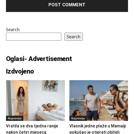
Search
Search
Oglasi- Advertisement
Izdvojeno
Najnovije
Najnovije
Vratila se dva tjedna ranije
Vlasnik jedne plaže u Mamaiji
nakon četiri mjeseca
pokušao je otjerati obitelj