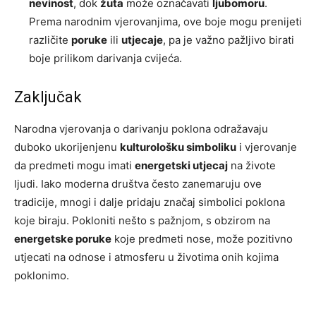
nevinost
, dok
žuta
može označavati
ljubomoru
.
Prema narodnim vjerovanjima, ove boje mogu prenijeti
različite
poruke
ili
utjecaje
, pa je važno pažljivo birati
boje prilikom darivanja cvijeća.
Zaključak
Narodna vjerovanja o darivanju poklona odražavaju
duboko ukorijenjenu
kulturološku simboliku
i vjerovanje
da predmeti mogu imati
energetski utjecaj
na živote
ljudi. Iako moderna društva često zanemaruju ove
tradicije, mnogi i dalje pridaju značaj simbolici poklona
koje biraju. Pokloniti nešto s pažnjom, s obzirom na
energetske poruke
koje predmeti nose, može pozitivno
utjecati na odnose i atmosferu u životima onih kojima
poklonimo.