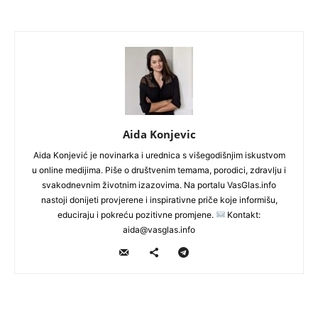
Aida Konjevic
Aida Konjević je novinarka i urednica s višegodišnjim iskustvom
u online medijima. Piše o društvenim temama, porodici, zdravlju i
svakodnevnim životnim izazovima. Na portalu VasGlas.info
nastoji donijeti provjerene i inspirativne priče koje informišu,
educiraju i pokreću pozitivne promjene.
Kontakt:
aida@vasglas.info