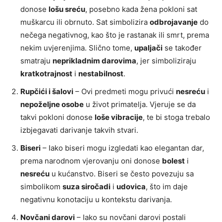
donose
lošu sreću
, posebno kada žena pokloni sat
muškarcu ili obrnuto. Sat simbolizira
odbrojavanje
do
nečega negativnog, kao što je rastanak ili smrt, prema
nekim uvjerenjima. Slično tome,
upaljači
se također
smatraju
neprikladnim darovima
, jer simboliziraju
kratkotrajnost
i
nestabilnost
.
Rupčići i šalovi
– Ovi predmeti mogu privući
nesreću
i
nepoželjne osobe
u život primatelja. Vjeruje se da
takvi pokloni donose
loše vibracije
, te bi stoga trebalo
izbjegavati darivanje takvih stvari.
Biseri
– Iako biseri mogu izgledati kao elegantan dar,
prema narodnom vjerovanju oni donose
bolest
i
nesreću
u kućanstvo. Biseri se često povezuju sa
simbolikom
suza siročadi
i
udovica
, što im daje
negativnu konotaciju u kontekstu darivanja.
Novčani darovi
– Iako su novčani darovi postali