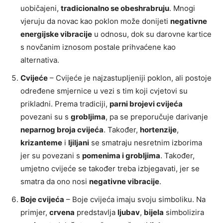
uobičajeni,
tradicionalno se obeshrabruju
. Mnogi
vjeruju da novac kao poklon može donijeti
negativne
energijske vibracije
u odnosu, dok su darovne kartice
s novčanim iznosom postale prihvaćene kao
alternativa.
Cvijeće
– Cvijeće je najzastupljeniji poklon, ali postoje
određene smjernice u vezi s tim koji cvjetovi su
prikladni. Prema tradiciji,
parni brojevi cvijeća
povezani su s
grobljima
, pa se preporučuje darivanje
neparnog broja cvijeća
. Također,
hortenzije
,
krizanteme
i
ljiljani
se smatraju nesretnim izborima
jer su povezani s
pomenima i grobljima
. Također,
umjetno cvijeće se također treba izbjegavati, jer se
smatra da ono nosi
negativne vibracije
.
Boje cvijeća
– Boje cvijeća imaju svoju simboliku. Na
primjer,
crvena
predstavlja
ljubav
,
bijela
simbolizira