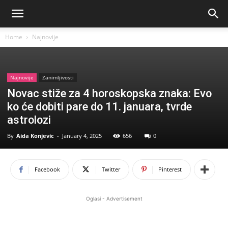
Home
Najnovije
Najnovije
Zanimljivosti
Novac stiže za 4 horoskopska znaka: Evo
ko će dobiti pare do 11. januara, tvrde
astrolozi
By
Aida Konjevic
-
January 4, 2025
656
0
Facebook
Twitter
Pinterest
Oglasi - Advertisement