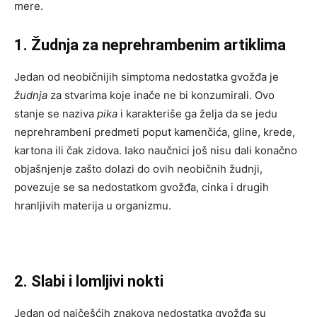
mere.
1. Žudnja za neprehrambenim artiklima
Jedan od neobičnijih simptoma nedostatka gvožđa je
žudnja
za stvarima koje inače ne bi konzumirali. Ovo
stanje se naziva
pika
i karakteriše ga želja da se jedu
neprehrambeni predmeti poput kamenčića, gline, krede,
kartona ili čak zidova. Iako naučnici još nisu dali konačno
objašnjenje zašto dolazi do ovih neobičnih žudnji,
povezuje se sa nedostatkom gvožđa, cinka i drugih
hranljivih materija u organizmu.
2. Slabi i lomljivi nokti
Jedan od najčešćih znakova nedostatka gvožđa su