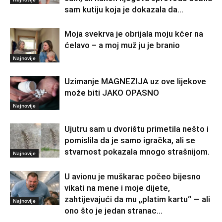
sam kutiju koja je dokazala da...
Moja svekrva je obrijala moju kćer na
ćelavo – a moj muž ju je branio
Najnovije
Uzimanje MAGNEZIJA uz ove lijekove
može biti JAKO OPASNO
Najnovije
Ujutru sam u dvorištu primetila nešto i
pomislila da je samo igračka, ali se
stvarnost pokazala mnogo strašnijom.
Najnovije
U avionu je muškarac počeo bijesno
vikati na mene i moje dijete,
zahtijevajući da mu „platim kartu“ — ali
Najnovije
ono što je jedan stranac...