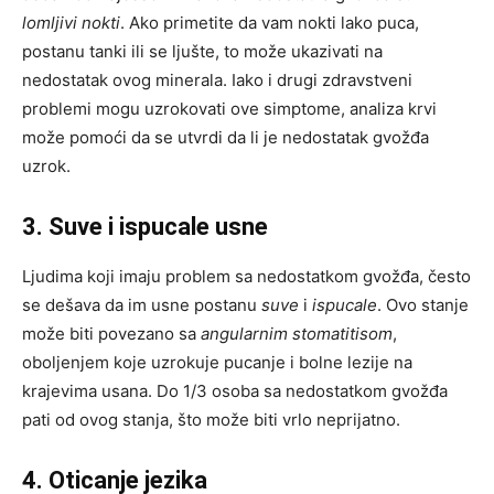
lomljivi nokti
. Ako primetite da vam nokti lako puca,
postanu tanki ili se ljušte, to može ukazivati na
nedostatak ovog minerala. Iako i drugi zdravstveni
problemi mogu uzrokovati ove simptome, analiza krvi
može pomoći da se utvrdi da li je nedostatak gvožđa
uzrok.
3. Suve i ispucale usne
Ljudima koji imaju problem sa nedostatkom gvožđa, često
se dešava da im usne postanu
suve
i
ispucale
. Ovo stanje
može biti povezano sa
angularnim stomatitisom
,
oboljenjem koje uzrokuje pucanje i bolne lezije na
krajevima usana. Do 1/3 osoba sa nedostatkom gvožđa
pati od ovog stanja, što može biti vrlo neprijatno.
4. Oticanje jezika