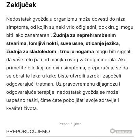
Zaključak
Nedostatak gvožđa u organizmu može dovesti do niza
simptoma, od kojih su neki vrlo očigledni, dok drugi mogu
biti lako zanemareni.
Žudnja za neprehrambenim
stvarima
,
lomljivi nokti
,
suve usne
,
oticanje jezika
,
žudnja za sladoledom
i
trnci u nogama
mogu biti signali
da vaše telo pati od manjka ovog važnog minerala. Ako
primetite bilo koji od ovih simptoma, preporučuje se da
se obratite lekaru kako biste utvrdili uzrok i započeli
odgovarajući tretman. Uz pravovremenu dijagnozu i
odgovarajuće terapije, nedostatak gvožđa se može
uspešno rešiti, čime ćete poboljšati svoje zdravlje i
kvalitet života.
Preporučujemo