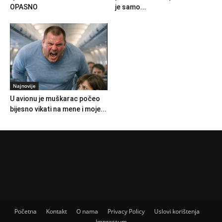
OPASNO
je samo...
Najnovije
U avionu je muškarac počeo
bijesno vikati na mene i moje...
Početna
Kontakt
O nama
Privacy Policy
Uslovi korištenja
Impressum