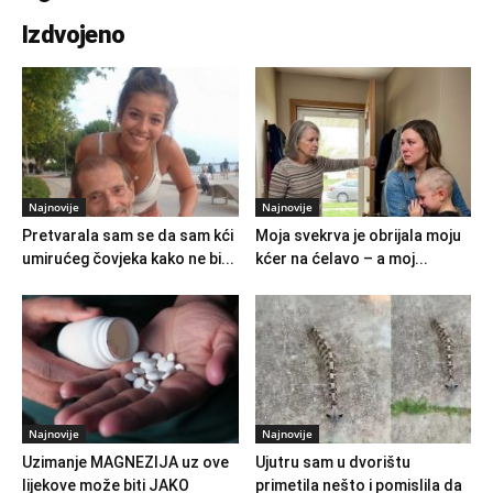
Izdvojeno
Najnovije
Najnovije
Pretvarala sam se da sam kći
Moja svekrva je obrijala moju
umirućeg čovjeka kako ne bi...
kćer na ćelavo – a moj...
Najnovije
Najnovije
Uzimanje MAGNEZIJA uz ove
Ujutru sam u dvorištu
lijekove može biti JAKO
primetila nešto i pomislila da