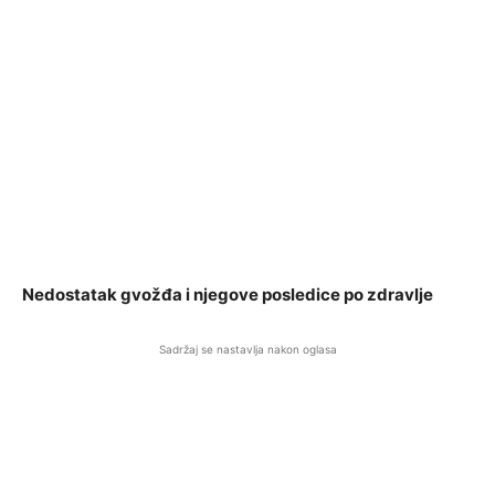
Nedostatak gvožđa i njegove posledice po zdravlje
Sadržaj se nastavlja nakon oglasa