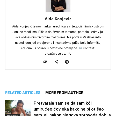
Aida Konjevic
Aida Konjević je novinarka i urednica s višegodišnjim iskustvom
u online medijima. Piše o društvenim temama, porodici, zdravlju i
svakodnevnim životnim izazovima. Na portalu VasGlas.info
nastoji donijeti provjerene i inspirativne priče koje informišu,
educiraju i pokreću pozitivne promjene.
Kontakt:
aida@vasglas.info
RELATED ARTICLES
MORE FROM AUTHOR
Pretvarala sam se da sam kći
umirućeg čovjeka kako ne bi otišao
sam, ali nakon njegova sprovoda dobila
Najnovije