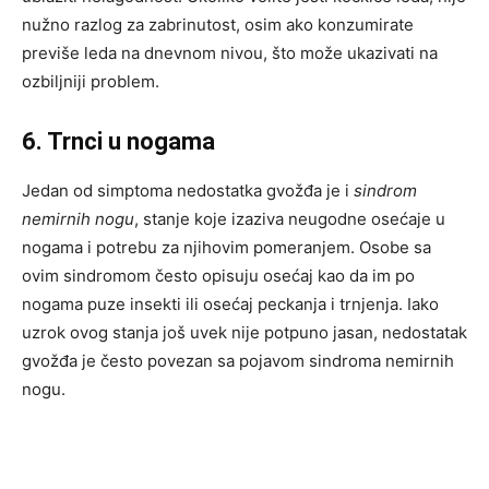
nužno razlog za zabrinutost, osim ako konzumirate
previše leda na dnevnom nivou, što može ukazivati na
ozbiljniji problem.
6. Trnci u nogama
Jedan od simptoma nedostatka gvožđa je i
sindrom
nemirnih nogu
, stanje koje izaziva neugodne osećaje u
nogama i potrebu za njihovim pomeranjem. Osobe sa
ovim sindromom često opisuju osećaj kao da im po
nogama puze insekti ili osećaj peckanja i trnjenja. Iako
uzrok ovog stanja još uvek nije potpuno jasan, nedostatak
gvožđa je često povezan sa pojavom sindroma nemirnih
nogu.