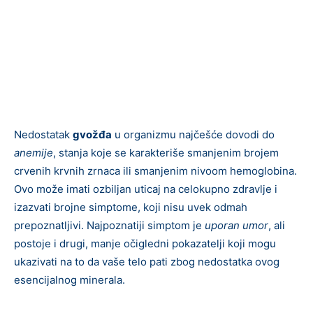
Nedostatak
gvožđa
u organizmu najčešće dovodi do
anemije
, stanja koje se karakteriše smanjenim brojem
crvenih krvnih zrnaca ili smanjenim nivoom hemoglobina.
Ovo može imati ozbiljan uticaj na celokupno zdravlje i
izazvati brojne simptome, koji nisu uvek odmah
prepoznatljivi. Najpoznatiji simptom je
uporan umor
, ali
postoje i drugi, manje očigledni pokazatelji koji mogu
ukazivati na to da vaše telo pati zbog nedostatka ovog
esencijalnog minerala.