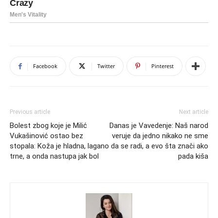
Facebook
Twitter
Pinterest
Previous article
Next article
Bolest zbog koje je Milić
Danas je Vavedenje: Naš narod
Vukašinović ostao bez
veruje da jedno nikako ne sme
stopala: Koža je hladna, lagano
da se radi, a evo šta znači ako
trne, a onda nastupa jak bol
pada kiša