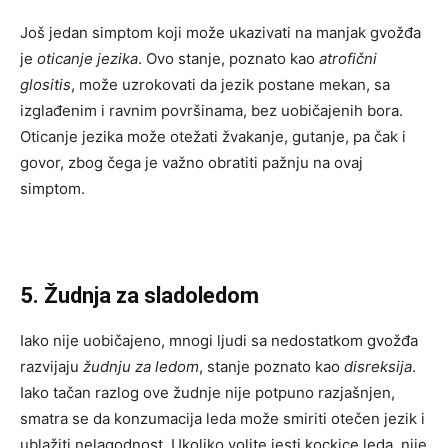
Još jedan simptom koji može ukazivati na manjak gvožđa
je
oticanje jezika
. Ovo stanje, poznato kao
atrofični
glositis
, može uzrokovati da jezik postane mekan, sa
izglađenim i ravnim površinama, bez uobičajenih bora.
Oticanje jezika može otežati žvakanje, gutanje, pa čak i
govor, zbog čega je važno obratiti pažnju na ovaj
simptom.
5. Žudnja za sladoledom
Iako nije uobičajeno, mnogi ljudi sa nedostatkom gvožđa
razvijaju
žudnju za ledom
, stanje poznato kao
disreksija
.
Iako tačan razlog ove žudnje nije potpuno razjašnjen,
smatra se da konzumacija leda može smiriti otečen jezik i
ublažiti nelagodnost. Ukoliko volite jesti kockice leda, nije