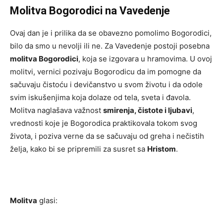
Molitva Bogorodici na Vavedenje
Ovaj dan je i prilika da se obavezno pomolimo Bogorodici,
bilo da smo u nevolji ili ne. Za Vavedenje postoji posebna
molitva Bogorodici
, koja se izgovara u hramovima. U ovoj
molitvi, vernici pozivaju Bogorodicu da im pomogne da
sačuvaju čistoću i devičanstvo u svom životu i da odole
svim iskušenjima koja dolaze od tela, sveta i đavola.
Molitva naglašava važnost
smirenja, čistote i ljubavi
,
vrednosti koje je Bogorodica praktikovala tokom svog
života, i poziva verne da se sačuvaju od greha i nečistih
želja, kako bi se pripremili za susret sa
Hristom
.
Molitva
glasi: