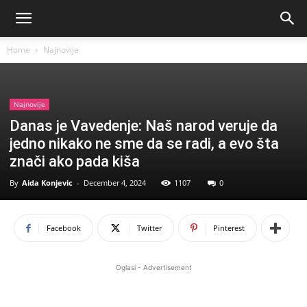
Home
Najnovije
Najnovije
Danas je Vavedenje: Naš narod veruje da
jedno nikako ne sme da se radi, a evo šta
znači ako pada kiša
By
Aida Konjevic
-
December 4, 2024
1107
0
Facebook
Twitter
Pinterest
Oglasi - Advertisement