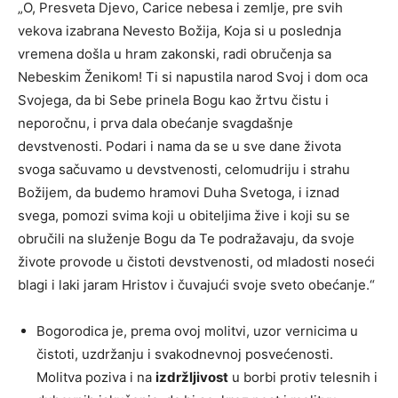
„O, Presveta Djevo, Carice nebesa i zemlje, pre svih
vekova izabrana Nevesto Božija, Koja si u poslednja
vremena došla u hram zakonski, radi obručenja sa
Nebeskim Ženikom! Ti si napustila narod Svoj i dom oca
Svojega, da bi Sebe prinela Bogu kao žrtvu čistu i
neporočnu, i prva dala obećanje svagdašnje
devstvenosti. Podari i nama da se u sve dane života
svoga sačuvamo u devstvenosti, celomudriju i strahu
Božijem, da budemo hramovi Duha Svetoga, i iznad
svega, pomozi svima koji u obiteljima žive i koji su se
obručili na služenje Bogu da Te podražavaju, da svoje
živote provode u čistoti devstvenosti, od mladosti noseći
blagi i laki jaram Hristov i čuvajući svoje sveto obećanje.“
Bogorodica je, prema ovoj molitvi, uzor vernicima u
čistoti, uzdržanju i svakodnevnoj posvećenosti.
Molitva poziva i na
izdržljivost
u borbi protiv telesnih i