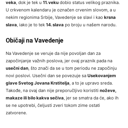
veka
, dok je tek u
11. veku
dobio status velikog praznika.
U crkvenom kalendaru je označen crvenim slovom, a u
nekim regionima Srbije, Vavedenje se slavi i kao
krsna
slava
, iako je to tek
14. slava
po broju u našem narodu.
Običaji na Vavedenje
Na Vavedenje se veruje da nije povoljan dan za
započinjanje važnih poslova, jer ovaj praznik pada na
usečni dan
, što znači da se u tom periodu ne započinju
novi poslovi. Usečni dan se povezuje sa
Usekovanjem
glave Svetog Jovana Krstitelja
, a to je upravo sreda.
Takođe, na ovaj dan nije preporučljivo koristiti
noževe,
makaze ili bilo kakva sečiva
, jer se smatra da će, ako ih
se ne upotrebi, čeljusti zveri tokom zime ostati
zatvorene.