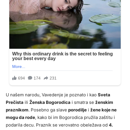
U našem narodu, Vavedenje je poznato i kao
Sveta
Prečista
ili
Ženska Bogorodica
i smatra se
ženskim
praznikom
. Posebno ga slave
porodilje
i
žene koje ne
mogu da rode
, kako bi im Bogorodica pružila zaštitu i
podarila decu. Praznik se verovatno obeležava od
4.