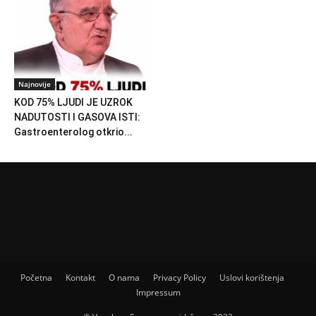
Najnovije
KOD 75% LJUDI JE UZROK
NADUTOSTI I GASOVA ISTI:
Gastroenterolog otkrio...
Početna
Kontakt
O nama
Privacy Policy
Uslovi korištenja
Impressum