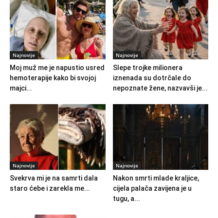
Najnovije
Najnovije
Moj muž me je napustio usred
Slepe trojke milionera
hemoterapije kako bi svojoj
iznenada su dotrčale do
majci...
nepoznate žene, nazvavši je...
Najnovije
Najnovije
Svekrva mi je na samrti dala
Nakon smrti mlade kraljice,
staro ćebe i zarekla me...
cijela palača zavijena je u
tugu, a...