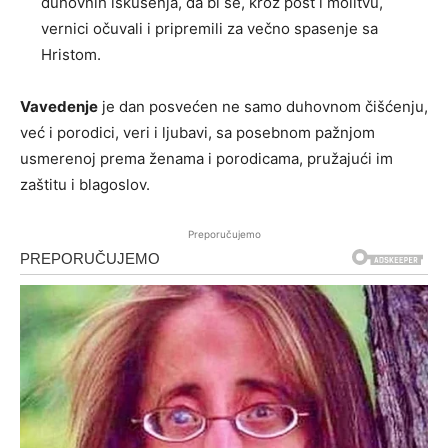
duhovnih iskušenja, da bi se, kroz post i molitvu,
vernici očuvali i pripremili za večno spasenje sa
Hristom.
Vavedenje
je dan posvećen ne samo duhovnom čišćenju,
već i porodici, veri i ljubavi, sa posebnom pažnjom
usmerenoj prema ženama i porodicama, pružajući im
zaštitu i blagoslov.
Preporučujemo