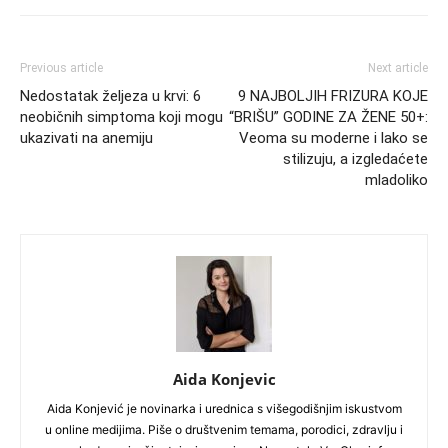
Previous article
Next article
Nedostatak željeza u krvi: 6
9 NAJBOLJIH FRIZURA KOJE
neobičnih simptoma koji mogu
“BRIŠU” GODINE ZA ŽENE 50+:
ukazivati ​​na anemiju
Veoma su moderne i lako se
stilizuju, a izgledaćete
mladoliko
Aida Konjevic
Aida Konjević je novinarka i urednica s višegodišnjim iskustvom
u online medijima. Piše o društvenim temama, porodici, zdravlju i