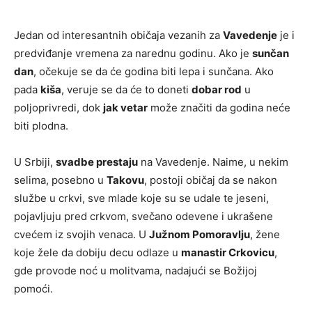
Jedan od interesantnih običaja vezanih za
Vavedenje
je i
predviđanje vremena za narednu godinu. Ako je
sunčan
dan
, očekuje se da će godina biti lepa i sunčana. Ako
pada
kiša
, veruje se da će to doneti
dobar rod
u
poljoprivredi, dok
jak vetar
može značiti da godina neće
biti plodna.
U Srbiji,
svadbe prestaju
na Vavedenje. Naime, u nekim
selima, posebno u
Takovu
, postoji običaj da se nakon
službe u crkvi, sve mlade koje su se udale te jeseni,
pojavljuju pred crkvom, svečano odevene i ukrašene
cvećem iz svojih venaca. U
Južnom Pomoravlju
, žene
koje žele da dobiju decu odlaze u
manastir Crkovicu
,
gde provode noć u molitvama, nadajući se Božijoj
pomoći.