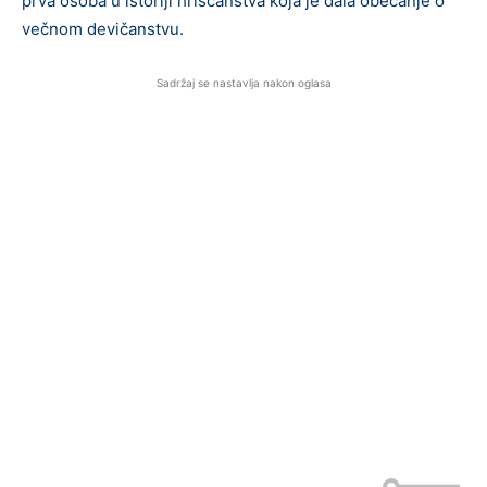
prva osoba u istoriji hrišćanstva koja je dala obećanje o
večnom devičanstvu.
Sadržaj se nastavlja nakon oglasa