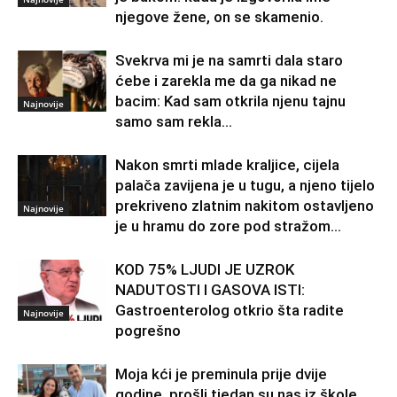
njegove žene, on se skamenio.
Svekrva mi je na samrti dala staro
ćebe i zarekla me da ga nikad ne
bacim: Kad sam otkrila njenu tajnu
Najnovije
samo sam rekla...
Nakon smrti mlade kraljice, cijela
palača zavijena je u tugu, a njeno tijelo
prekriveno zlatnim nakitom ostavljeno
Najnovije
je u hramu do zore pod stražom...
KOD 75% LJUDI JE UZROK
NADUTOSTI I GASOVA ISTI:
Gastroenterolog otkrio šta radite
Najnovije
pogrešno
Moja kći je preminula prije dvije
godine, prošli tjedan su nas iz škole