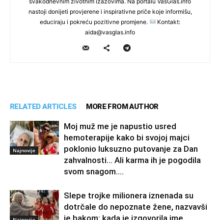
svakodnevnim životnim izazovima. Na portalu VasGlas.info
nastoji donijeti provjerene i inspirativne priče koje informišu,
educiraju i pokreću pozitivne promjene.
Kontakt:
aida@vasglas.info
RELATED ARTICLES
MORE FROM AUTHOR
Moj muž me je napustio usred
hemoterapije kako bi svojoj majci
poklonio luksuzno putovanje za Dan
Najnovije
zahvalnosti… Ali karma ih je pogodila
svom snagom....
Slepe trojke milionera iznenada su
dotrčale do nepoznate žene, nazvavši
je bakom: kada je izgovorila ime
Najnovije