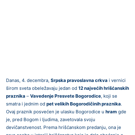
Danas, 4. decembra,
Srpska pravoslavna crkva
i vernici
širom sveta obeležavaju jedan od
12 najvećih hrišćanskih
praznika
–
Vavedenje Presvete Bogorodice
, koji se
smatra i jednim od
pet velikih Bogorodičinih praznika
.
Ovaj praznik posvećen je ulasku Bogorodice u
hram
gde
je, pred Bogom i ljudima, zavetovala svoju
devičanstvenost. Prema hrišćanskom predanju, ona je