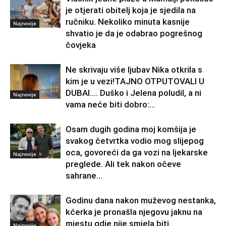
je otjerati obitelj koja je sjedila na
ručniku. Nekoliko minuta kasnije
Najnovije
shvatio je da je odabrao pogrešnog
čovjeka
Ne skrivaju više ljubav Nika otkrila s
kim je u vezi!TAJNO OTPUTOVALI U
DUBAI…. Duško i Jelena poludil, a ni
Najnovije
vama neće biti dobro:...
Osam dugih godina moj komšija je
svakog četvrtka vodio mog slijepog
oca, govoreći da ga vozi na ljekarske
Najnovije
preglede. Ali tek nakon očeve
sahrane...
Godinu dana nakon muževog nestanka,
kćerka je pronašla njegovu jaknu na
mjestu gdje nije smjela biti.
Najnovije