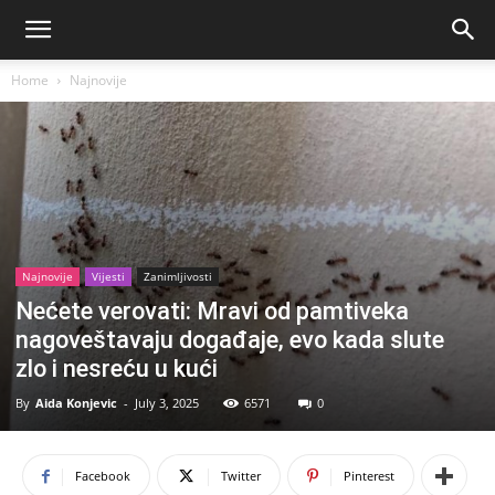
Home
Najnovije
Najnovije
Vijesti
Zanimljivosti
Nećete verovati: Mravi od pamtiveka
nagoveštavaju događaje, evo kada slute
zlo i nesreću u kući
By
Aida Konjevic
-
July 3, 2025
6571
0
Facebook
Twitter
Pinterest