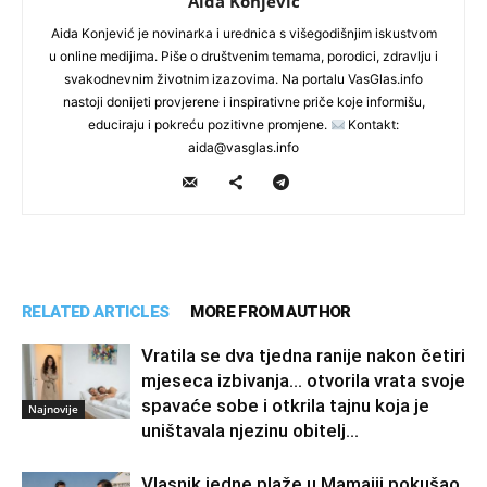
Aida Konjevic
Aida Konjević je novinarka i urednica s višegodišnjim iskustvom
u online medijima. Piše o društvenim temama, porodici, zdravlju i
svakodnevnim životnim izazovima. Na portalu VasGlas.info
nastoji donijeti provjerene i inspirativne priče koje informišu,
educiraju i pokreću pozitivne promjene.
Kontakt:
aida@vasglas.info
RELATED ARTICLES
MORE FROM AUTHOR
Vratila se dva tjedna ranije nakon četiri
mjeseca izbivanja… otvorila vrata svoje
spavaće sobe i otkrila tajnu koja je
Najnovije
uništavala njezinu obitelj…
Vlasnik jedne plaže u Mamaiji pokušao