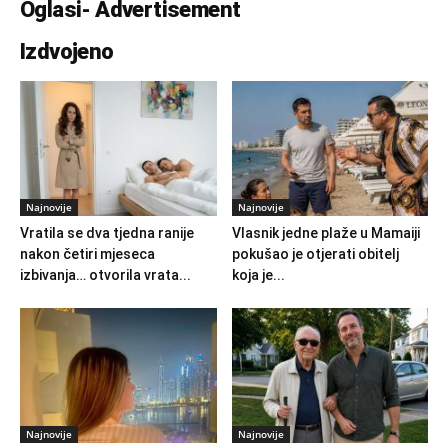
Oglasi- Advertisement
Izdvojeno
Najnovije
Najnovije
Vratila se dva tjedna ranije
Vlasnik jedne plaže u Mamaiji
nakon četiri mjeseca
pokušao je otjerati obitelj
izbivanja… otvorila vrata...
koja je...
Najnovije
Najnovije