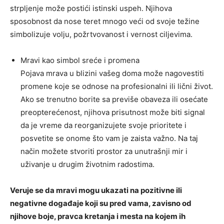
strpljenje može postići istinski uspeh. Njihova
sposobnost da nose teret mnogo veći od svoje težine
simbolizuje volju, požrtvovanost i vernost ciljevima.
Mravi kao simbol sreće i promena
Pojava mrava u blizini vašeg doma može nagovestiti
promene koje se odnose na profesionalni ili lični život.
Ako se trenutno borite sa previše obaveza ili osećate
preopterećenost, njihova prisutnost može biti signal
da je vreme da reorganizujete svoje prioritete i
posvetite se onome što vam je zaista važno. Na taj
način možete stvoriti prostor za unutrašnji mir i
uživanje u drugim životnim radostima.
Veruje se da mravi mogu ukazati na pozitivne ili
negativne događaje koji su pred vama, zavisno od
njihove boje, pravca kretanja i mesta na kojem ih