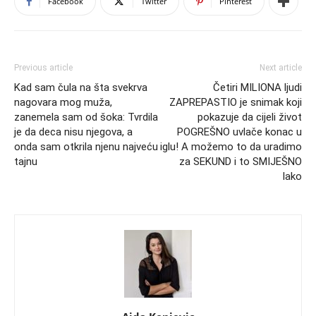
Facebook
Twitter
Pinterest
Previous article
Next article
Kad sam čula na šta svekrva
Četiri MILIONA ljudi
nagovara mog muža,
ZAPREPASTIO je snimak koji
zanemela sam od šoka: Tvrdila
pokazuje da cijeli život
je da deca nisu njegova, a
POGREŠNO uvlače konac u
onda sam otkrila njenu najveću
iglu! A možemo to da uradimo
tajnu
za SEKUND i to SMIJEŠNO
lako