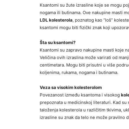
Ksantomi su žute izrasline koje se mogu poja
nogama ili butinama. Ove nakupine masti mog
LDL kolesterola
, poznatog kao “loš” koles
ksantomi mogu biti fizički znak koji upozora
Šta su ksantomi?
Ksantomi su zapravo nakupine masti koje nas
Veličina ovih izraslina može varirati od manj
centimetara. Mogu biti prisutni u više područ
koljenima, rukama, nogama i butinama.
Veza sa visokim kolesterolom
Povezanost između ksantoma i visokog
kol
prepoznata u medicinskoj literaturi. Kad su 
taloženja kolesterola u različitim tkivima, u
izrasline su znak da telo ne može pravilno d