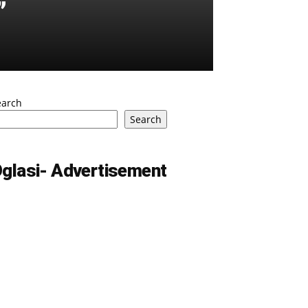
”
earch
Search
glasi- Advertisement