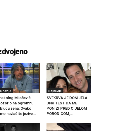
zdvojeno
ajnovije
Najnovije
nekolog Milošević
SVEKRVA JE DONIJELA
ozorio na ogromnu
DNK TEST DA ME
bludu žena: Ovako
PONIZI PRED CIJELOM
mo navlačite jezive...
PORODICOM,...