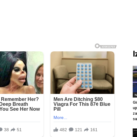
I
N
Gi
up
za
sa