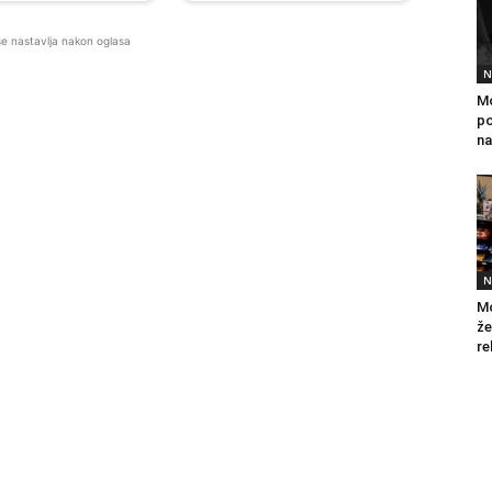
se nastavlja nakon oglasa
N
Mo
po
na
N
Mo
že
re