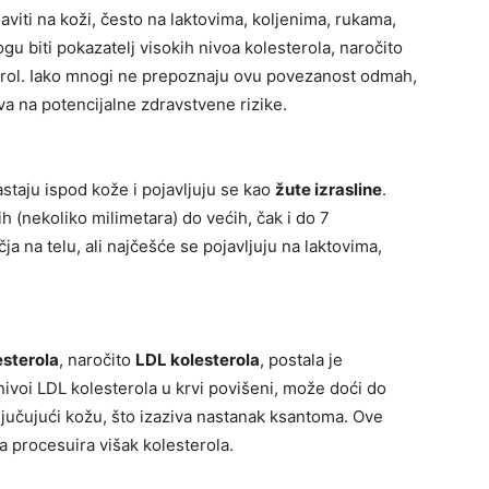
viti na koži, često na laktovima, koljenima, rukama,
u biti pokazatelj visokih nivoa kolesterola, naročito
terol. Iako mnogi ne prepoznaju ovu povezanost odmah,
va na potencijalne zdravstvene rizike.
taju ispod kože i pojavljuju se kao
žute izrasline
.
ih (nekoliko milimetara) do većih, čak i do 7
ja na telu, ali najčešće se pojavljuju na laktovima,
esterola
, naročito
LDL kolesterola
, postala je
nivoi LDL kolesterola u krvi povišeni, može doći do
ključujući kožu, što izaziva nastanak ksantoma. Ove
a procesuira višak kolesterola.