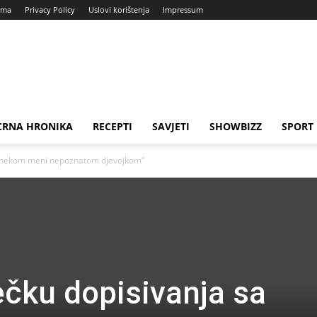
ama
Privacy Policy
Uslovi korištenja
Impressum
CRNA HRONIKA
RECEPTI
SAVJETI
SHOWBIZZ
SPORT
a nekom meni nepoznatom djevojkom”
čku dopisivanja sa