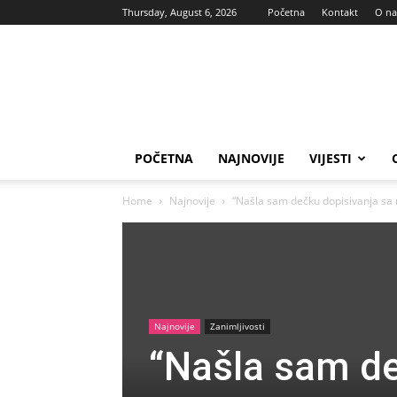
Thursday, August 6, 2026
Početna
Kontakt
O n
Vas
glas
POČETNA
NAJNOVIJE
VIJESTI
Home
Najnovije
“Našla sam dečku dopisivanja s
Najnovije
Zanimljivosti
“Našla sam de