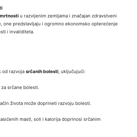
ti
smrtnosti
u razvijenim zemljama i značajan zdravstveni
te, one predstavljaju i ogromno ekonomsko opterećenje
i i invaliditeta.
ik od razvoja
srčanih bolesti
, uključujući:
 za srčane bolesti.
ačin života može doprineti razvoju bolesti.
ićenih masti, soli i kalorija doprinosi srčanim