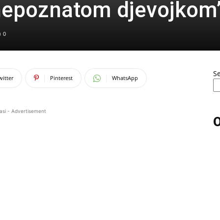
epoznatom djevojkom
0
S
witter
Pinterest
WhatsApp
asi - Advertisement
O