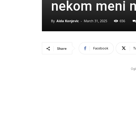
nekom meni n
By
Aida Konjevic
-
March 31, 2025
656
Facebook
T
Share
Ogl