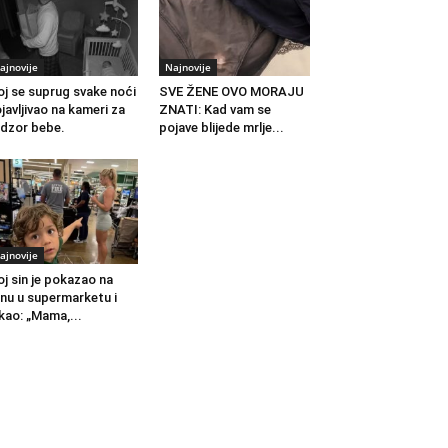
ajnovije
Najnovije
j se suprug svake noći
SVE ŽENE OVO MORAJU
javljivao na kameri za
ZNATI: Kad vam se
dzor bebe.
pojave blijede mrlje...
ajnovije
j sin je pokazao na
nu u supermarketu i
kao: „Mama,...