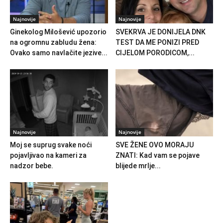
Najnovije
Najnovije
Ginekolog Milošević upozorio
SVEKRVA JE DONIJELA DNK
na ogromnu zabludu žena:
TEST DA ME PONIZI PRED
Ovako samo navlačite jezive...
CIJELOM PORODICOM,...
Najnovije
Najnovije
Moj se suprug svake noći
SVE ŽENE OVO MORAJU
pojavljivao na kameri za
ZNATI: Kad vam se pojave
nadzor bebe.
blijede mrlje...