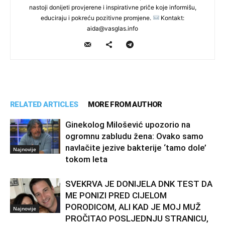
nastoji donijeti provjerene i inspirativne priče koje informišu,
educiraju i pokreću pozitivne promjene.
Kontakt:
aida@vasglas.info
RELATED ARTICLES
MORE FROM AUTHOR
Ginekolog Milošević upozorio na
ogromnu zabludu žena: Ovako samo
navlačite jezive bakterije ‘tamo dole’
Najnovije
tokom leta
SVEKRVA JE DONIJELA DNK TEST DA
ME PONIZI PRED CIJELOM
PORODICOM, ALI KAD JE MOJ MUŽ
Najnovije
PROČITAO POSLJEDNJU STRANICU,