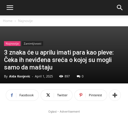
Home
Najnovije
Najnovije
Zanimljivosti
3 znaka će u aprilu imati para kao pleve:
Čeka ih neviđena sreća o kojoj su mogli
samo da maštaju
By
Aida Konjevic
-
April 1, 2025
897
0
Facebook
Twitter
Pinterest
Oglasi - Advertisement