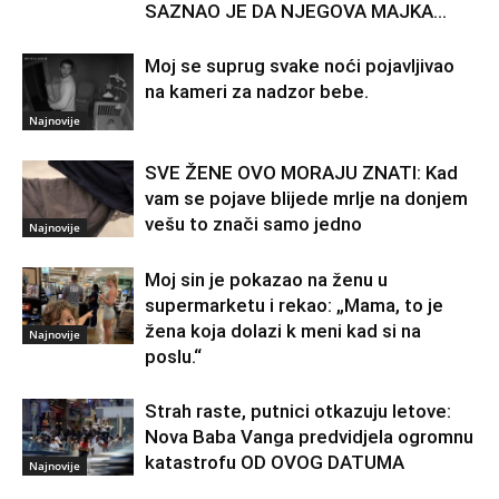
SAZNAO JE DA NJEGOVA MAJKA...
Moj se suprug svake noći pojavljivao
na kameri za nadzor bebe.
Najnovije
SVE ŽENE OVO MORAJU ZNATI: Kad
vam se pojave blijede mrlje na donjem
vešu to znači samo jedno
Najnovije
Moj sin je pokazao na ženu u
supermarketu i rekao: „Mama, to je
žena koja dolazi k meni kad si na
Najnovije
poslu.“
Strah raste, putnici otkazuju letove:
Nova Baba Vanga predvidjela ogromnu
katastrofu OD OVOG DATUMA
Najnovije