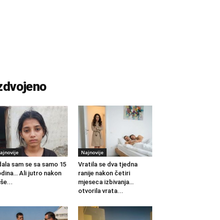
zdvojeno
ajnovije
Najnovije
ala sam se sa samo 15
Vratila se dva tjedna
dina… Ali jutro nakon
ranije nakon četiri
še...
mjeseca izbivanja…
otvorila vrata...