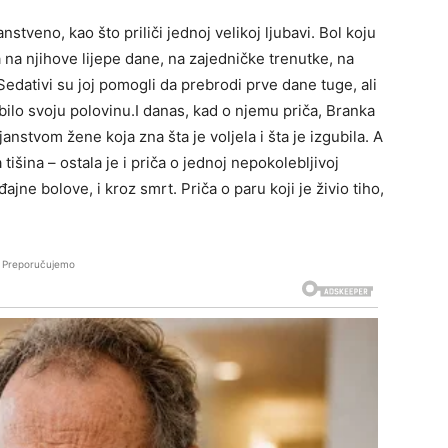
stveno, kao što priliči jednoj velikoj ljubavi. Bol koju
a na njihove lijepe dane, na zajedničke trenutke, na
. Sedativi su joj pomogli da prebrodi prve dane tuge, ali
gubilo svoju polovinu.I danas, kad o njemu priča, Branka
anstvom žene koja zna šta je voljela i šta je izgubila. A
tišina – ostala je i priča o jednoj nepokolebljivoj
ođajne bolove, i kroz smrt. Priča o paru koji je živio tiho,
Preporučujemo