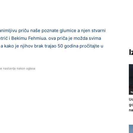
imljivu priču naše poznate glumice a njen stvarni
Petrić i Bekimu Fehmiua. ova priča je možda svima
a kako je njihov brak trajao 50 godina pročitajte u
I
se nastavlja nakon oglasa
N
Ud
go
na