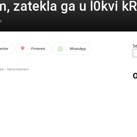
 zatekla ga u l0kvi kR
0
S
witter
Pinterest
WhatsApp
asi - Advertisement
O