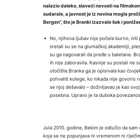
nalazio daleko, slaveći novosti na filmsko
sudarale, a javnost je iz novina mogla pro
Bergen”, što je Branki izazvalo šok i poniž
No, njihova ljubav nije počela burno, niti
sretali su se na glumačkoj akademiji, ples
su ga nagovarali da pređe u baletane. Bra
ih nije zaboravila. Kasnije su postali ne
utočište.Branka ga je opisivala kao čovjek
pohvaliti kolege, ko nikada nije govorio r
se njoj dešavalo – doživljavao je kao svo
posebna. Upravo je ta duboka povezanost 
Jula 2010. godine, Bekim je odlučio da sam 
koja se ne popunjava ni vremenom ni riječim