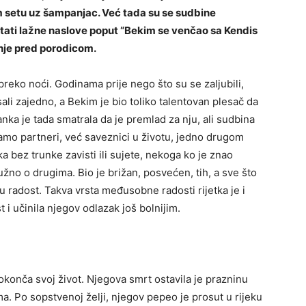
m setu uz šampanjac. Već tada su se sudbine
čitati lažne naslove poput “Bekim se venčao sa Kendis
enje pred porodicom.
 preko noći. Godinama prije nego što su se zaljubili,
ali zajedno, a Bekim je bio toliko talentovan plesač da
nka je tada smatrala da je premlad za nju, ali sudbina
 samo partneri, već saveznici u životu, jedno drugom
a bez trunke zavisti ili sujete, nekoga ko je znao
užno o drugima. Bio je brižan, posvećen, tih, a sve što
ju radost. Takva vrsta međusobne radosti rijetka je i
i učinila njegov odlazak još bolnijim.
okonča svoj život. Njegova smrt ostavila je prazninu
a. Po sopstvenoj želji, njegov pepeo je prosut u rijeku