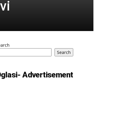
vi
earch
Search
glasi- Advertisement