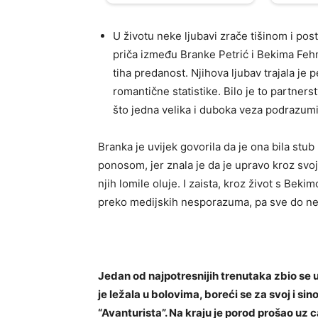
U životu neke ljubavi zrače tišinom i pos
priča između Branke Petrić i Bekima Fehmi
tiha predanost. Njihova ljubav trajala je 
romantične statistike. Bilo je to partnerst
što jedna velika i duboka veza podrazumi
Branka je uvijek govorila da je ona bila stub
ponosom, jer znala je da je upravo kroz svo
njih lomile oluje. I zaista, kroz život s Beki
preko medijskih nesporazuma, pa sve do neza
Jedan od najpotresnijih trenutaka zbio se u 
je ležala u bolovima, boreći se za svoj i sin
“Avanturista”. Na kraju je porod prošao uz c