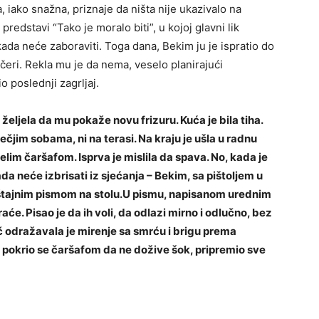
, iako snažna, priznaje da ništa nije ukazivalo na
predstavi “Tako je moralo biti”, u kojoj glavni lik
kada neće zaboraviti. Toga dana, Bekim ju je ispratio do
večeri. Rekla mu je da nema, veselo planirajući
io poslednji zagrljaj.
 željela da mu pokaže novu frizuru. Kuća je bila tiha.
ečjim sobama, ni na terasi. Na kraju je ušla u radnu
elim čaršafom. Isprva je mislila da spava. No, kada je
ada neće izbrisati iz sjećanja – Bekim, sa pištoljem u
roštajnim pismom na stolu.U pismu, napisanom urednim
aće. Pisao je da ih voli, da odlazi mirno i odlučno, bez
 odražavala je mirenje sa smrću i brigu prema
– pokrio se čaršafom da ne dožive šok, pripremio sve