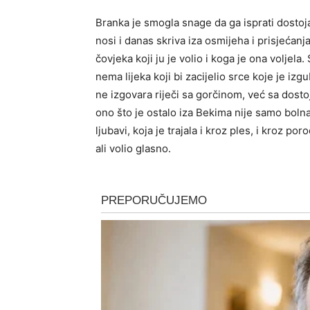
Branka je smogla snage da ga isprati dostojan
nosi i danas skriva iza osmijeha i prisjećanj
čovjeka koji ju je volio i koga je ona voljela
nema lijeka koji bi zacijelio srce koje je iz
ne izgovara riječi sa gorčinom, već sa dostoj
ono što je ostalo iza Bekima nije samo bolna 
ljubavi, koja je trajala i kroz ples, i kroz por
ali volio glasno.