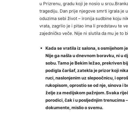
u Prizrenu, gradu koji je nosio u srcu.Branka
tragediju. Dan prije njegove smrti igrala je u 
oduzima sebi život – ironija sudbine koju ni
vrata, zagrlio je i pitao ima li predstavu te 
zajedničko veče. Nije ni slutila da mu je to b
Kada se vratila iz salona, s osmijehom je
Nije ga našla u dnevnom boravku, ni u dj
sobu. Tamo je Bekim ležao, prekriven bij
podigla čaršaf, zatekla je prizor koji nik
ruci, naslonjenim uz slepoočnicu, i op
rukopisom, oprostio se od nje, sinova i br
želje za medijskom pažnjom. Svaka riječ
porodici, čak i u posljednjim trenucima 
dokumente, mislio o svemu.