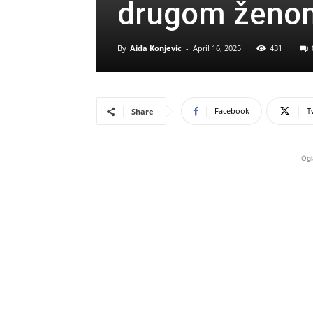
drugom ženom,
By
Aida Konjevic
-
April 16, 2025
431
Facebook
T
Share
Ogl