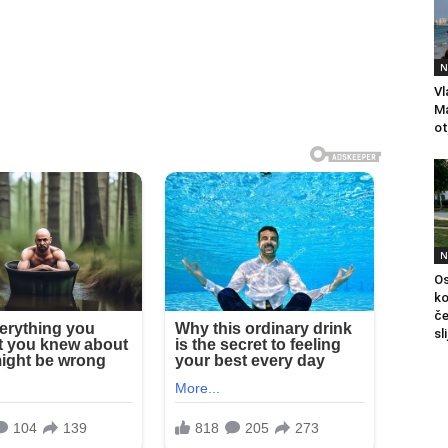
N
Vl
Ma
ot
N
Os
ko
če
sl