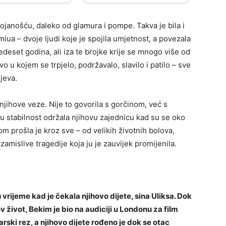
tojanošću, daleko od glamura i pompe. Takva je bila i
ua – dvoje ljudi koje je spojila umjetnost, a povezala
pedeset godina, ali iza te brojke krije se mnogo više od
vo u kojem se trpjelo, podržavalo, slavilo i patilo – sve
jeva.
 njihove veze. Nije to govorila s gorčinom, već s
ju stabilnost održala njihovu zajednicu kad su se oko
mom prošla je kroz sve – od velikih životnih bolova,
mislive tragedije koja ju je zauvijek promijenila.
vrijeme kad je čekala njihovo dijete, sina Uliksa. Dok
ov život, Bekim je bio na audiciji u Londonu za film
arski rez, a njihovo dijete rođeno je dok se otac