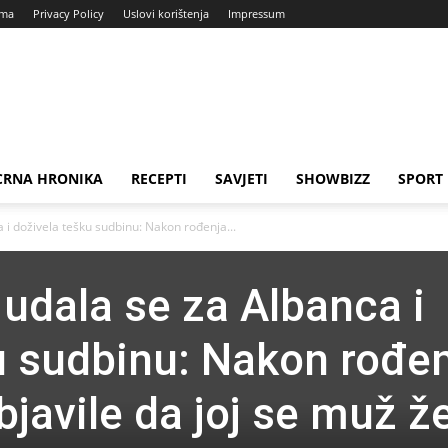
ama
Privacy Policy
Uslovi korištenja
Impressum
CRNA HRONIKA
RECEPTI
SAVJETI
SHOWBIZZ
SPORT
i doživela tešku sudbinu: Nakon rođenja...
udala se za Albanca i
u sudbinu: Nakon rođe
bjavile da joj se muž ž