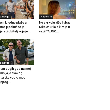
ajnovije
Najnovije
asnik jedne plaže u
Ne skrivaju više ljubav
maiji pokušao je
Nika otkrila s kim je u
jerati obitelj koja je...
vezi!TAJNO...
ajnovije
am dugih godina moj
mšija je svakog
tvrtka vodio mog
ijepog...