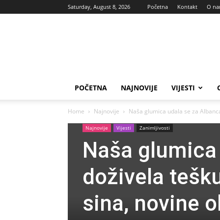
Saturday, August 8, 2026
Početna
Kontakt
O n
Vas
glas
POČETNA
NAJNOVIJE
VIJESTI
Home
Najnovije
Naša glumica udala se za Albanca 
Najnovije
Vijesti
Zanimljivosti
Naša glumica 
doživela tešk
sina, novine o