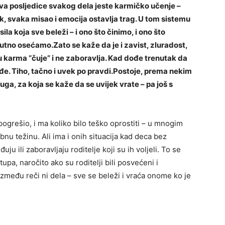
a posljedice svakog dela jeste karmičko učenje –
, svaka misao i emocija ostavlja trag. U tom sistemu
ila koja sve beleži – i ono što činimo, i ono što
utno osećamo.Zato se kaže da je i zavist, zluradost,
u karma “čuje” i ne zaboravlja. Kad dođe trenutak da
đe. Tiho, tačno i uvek po pravdi.Postoje, prema nekim
ga, za koja se kaže da se uvijek vrate – pa još s
j pogrešio, i ma koliko bilo teško oprostiti – u mnogim
nu težinu. Ali ima i onih situacija kad deca bez
uju ili zaboravljaju roditelje koji su ih voljeli. To se
pa, naročito ako su roditelji bili posvećeni i
između reči ni dela – sve se beleži i vraća onome ko je