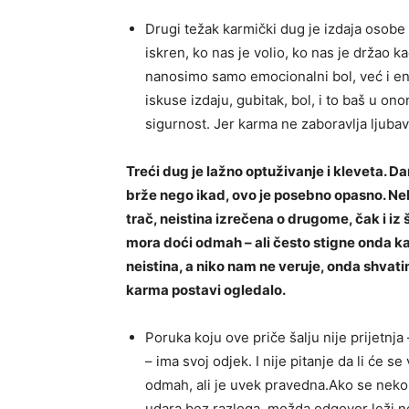
Drugi težak karmički dug je izdaja osobe
iskren, ko nas je volio, ko nas je držao ka
nanosimo samo emocionalni bol, već i ene
iskuse izdaju, gubitak, bol, i to baš u o
sigurnost. Jer karma ne zaboravlja ljubav
Treći dug je lažno optuživanje i kleveta. Da
brže nego ikad, ovo je posebno opasno. Nek
trač, neistina izrečena o drugome, čak i iz 
mora doći odmah – ali često stigne onda k
neistina, a niko nam ne veruje, onda shvati
karma postavi ogledalo.
Poruka koju ove priče šalju nije prijetnj
– ima svoj odjek. I nije pitanje da li će 
odmah, ali je uvek pravedna.Ako se neko 
udara bez razloga, možda odgovor leži ne