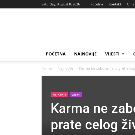
Saturday, August 8, 2026
Početna
Kontakt
O n
Vas
glas
POČETNA
NAJNOVIJE
VIJESTI
Home
Najnovije
Karma ne zaboravlja! 3 greha koja 
Najnovije
Vijesti
Karma ne zabo
prate celog ži