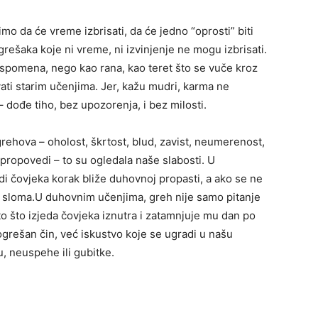
mo da će vreme izbrisati, da će jedno “oprosti” biti
 grešaka koje ni vreme, ni izvinjenje ne mogu izbrisati.
pomena, nego kao rana, kao teret što se vuče kroz
vati starim učenjima. Jer, kažu mudri, karma ne
– dođe tiho, bez upozorenja, i bez milosti.
ehova – oholost, škrtost, blud, zavist, neumerenost,
i propovedi – to su ogledala naše slabosti. U
odi čovjeka korak bliže duhovnoj propasti, a ako se ne
g sloma.U duhovnim učenjima, greh nije samo pitanje
to što izjeda čovjeka iznutra i zatamnjuje mu dan po
grešan čin, već iskustvo koje se ugradi u našu
, neuspehe ili gubitke.