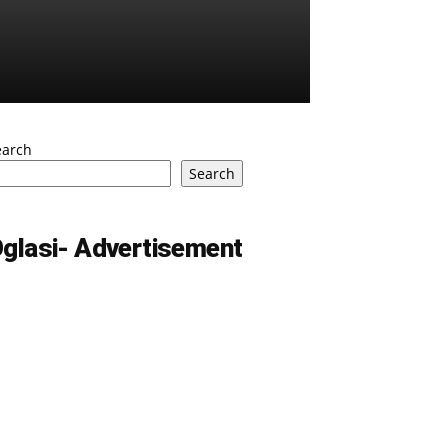
earch
Search
glasi- Advertisement