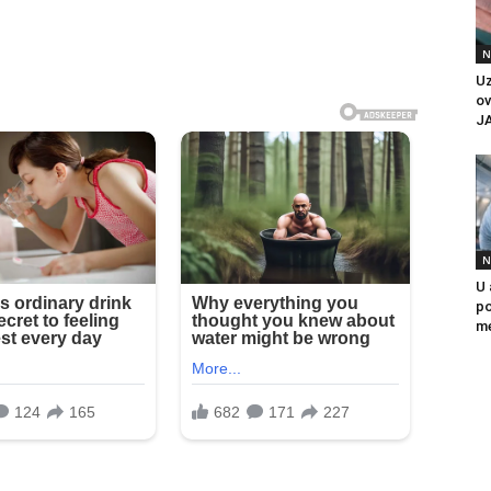
N
U
ov
J
N
U 
po
me