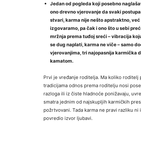
Jedan od pogleda koji posebno naglašav
ono drevno vjerovanje da svaki postupak
stvari, karma nije nešto apstraktno, već s
izgovaramo, pa čak i ono što u sebi preć
mržnja prema tuđoj sreći – vibracija koj
se dug naplati, karma ne viče – samo do
vjerovanjima, tri najopasnija karmička du
kamatom.
Prvi je vređanje roditelja. Ma koliko roditel
tradicijama odnos prema roditelju nosi poseb
razloga ili iz čiste hladnoće ponižavaju, uvređ
smatra jednim od najskupljih karmičkih prestu
požrtvovani. Tada karma ne pravi razliku ni 
povredio izvor ljubavi.