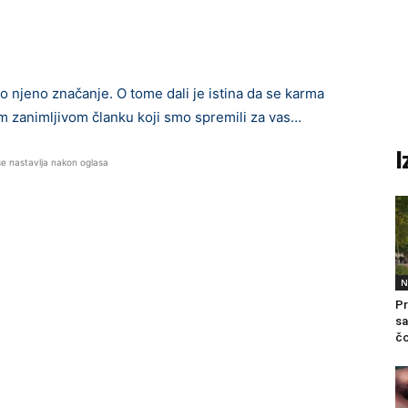
o njeno značanje. O tome dali je istina da se karma
ćem zanimljivom članku koji smo spremili za vas…
I
se nastavlja nakon oglasa
N
Pr
sa
čo