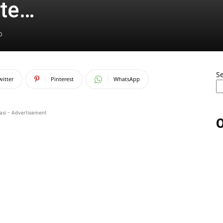
ite…
0
S
witter
Pinterest
WhatsApp
asi - Advertisement
O