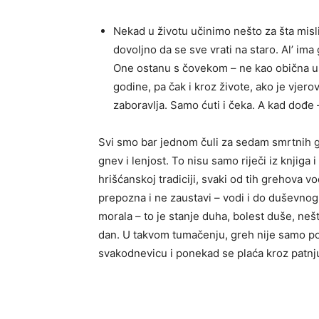
Nekad u životu učinimo nešto za šta misli
dovoljno da se sve vrati na staro. Al’ ima
One ostanu s čovekom – ne kao obična us
godine, pa čak i kroz živote, ako je vjero
zaboravlja. Samo ćuti i čeka. A kad dođe 
Svi smo bar jednom čuli za sedam smrtnih gr
gnev i lenjost. To nisu samo riječi iz knjiga 
hrišćanskoj tradiciji, svaki od tih grehova v
prepozna i ne zaustavi – vodi i do duševno
morala – to je stanje duha, bolest duše, neš
dan. U takvom tumačenju, greh nije samo po
svakodnevicu i ponekad se plaća kroz patnju