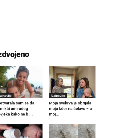
zdvojeno
ajnovije
Najnovije
etvarala sam se da
Moja svekrva je obrijala
m kći umirućeg
moju kćer na ćelavo – a
vjeka kako ne bi...
moj...