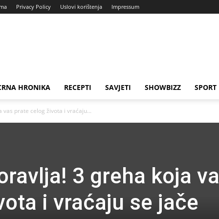
ama
Privacy Policy
Uslovi korištenja
Impressum
CRNA HRONIKA
RECEPTI
SAVJETI
SHOWBIZZ
SPORT
vas prate celog života i vraćaju...
ravlja! 3 greha koja v
vota i vraćaju se jače