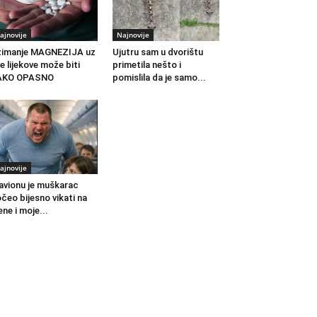
ajnovije
Najnovije
zimanje MAGNEZIJA uz
Ujutru sam u dvorištu
e lijekove može biti
primetila nešto i
AKO OPASNO
pomislila da je samo...
ajnovije
avionu je muškarac
čeo bijesno vikati na
ne i moje...