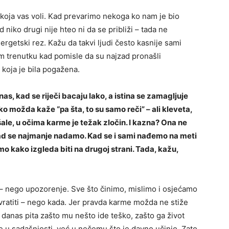
 koja vas voli. Kad prevarimo nekoga ko nam je bio
d niko drugi nije hteo ni da se približi – tada ne
rgetski rez. Kažu da takvi ljudi često kasnije sami
nom trenutku kad pomisle da su najzad pronašli
 koja je bila pogažena.
nas, kad se riječi bacaju lako, a istina se zamagljuje
o možda kaže “pa šta, to su samo reči” – ali kleveta,
šale, u očima karme je težak zločin. I kazna? Ona ne
ad se najmanje nadamo. Kad se i sami nađemo na meti
mo kako izgleda biti na drugoj strani. Tada, kažu,
a – nego upozorenje. Sve što činimo, mislimo i osjećamo
se vratiti – nego kada. Jer pravda karme možda ne stiže
danas pita zašto mu nešto ide teško, zašto ga život
 u sadašnjosti, već u nečemu što je davno učinio. Zato