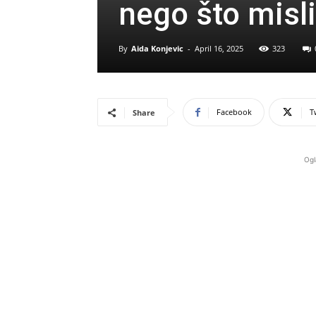
nego što misl
By
Aida Konjevic
-
April 16, 2025
323
Facebook
T
Share
Ogl