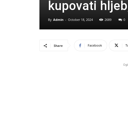
kupovati hljeb
By
Admin
-
October 18, 2024
2689
0
Facebook
T
Share
Ogl