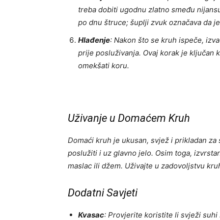
treba dobiti ugodnu zlatno smeđu nijansu.
po dnu štruce; šuplji zvuk označava da j
Hlađenje
: Nakon što se kruh ispeče, izva
prije posluživanja. Ovaj korak je ključan 
omekšati koru.
Uživanje u Domaćem Kruh
Domaći kruh je ukusan, svjež i prikladan za 
poslužiti i uz glavno jelo. Osim toga, izvrst
maslac ili džem. Uživajte u zadovoljstvu kru
Dodatni Savjeti
Kvasac
: Provjerite koristite li svježi s