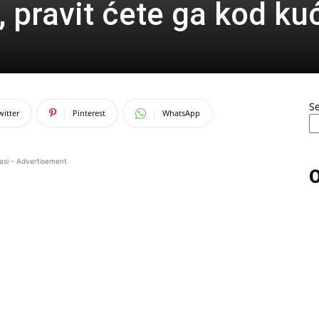
, pravit ćete ga kod ku
S
witter
Pinterest
WhatsApp
asi - Advertisement
O