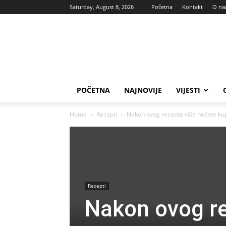
Saturday, August 8, 2026
Početna
Kontakt
O n
Vas
glas
POČETNA
NAJNOVIJE
VIJESTI
Home
Recepti
Nakon ovog recepta više nećete kupo
Recepti
Nakon ovog re