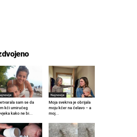
zdvojeno
ajnovije
Najnovije
etvarala sam se da
Moja svekrva je obrijala
m kći umirućeg
moju kćer na ćelavo – a
vjeka kako ne bi...
moj...