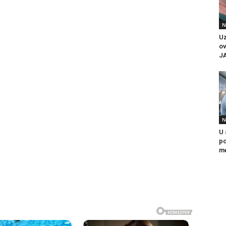
N
U
ov
J
N
U 
po
me