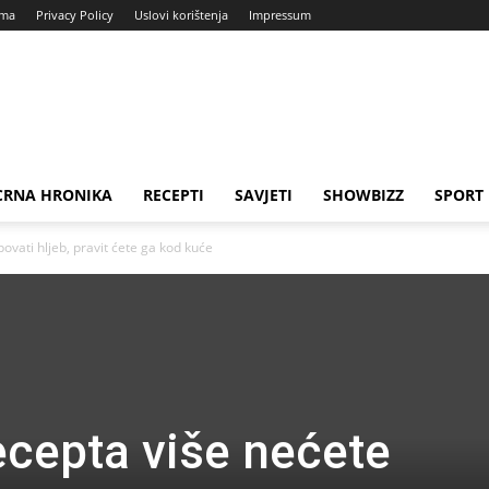
ama
Privacy Policy
Uslovi korištenja
Impressum
CRNA HRONIKA
RECEPTI
SAVJETI
SHOWBIZZ
SPORT
vati hljeb, pravit ćete ga kod kuće
cepta više nećete