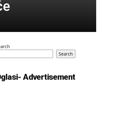
će
earch
Search
glasi- Advertisement