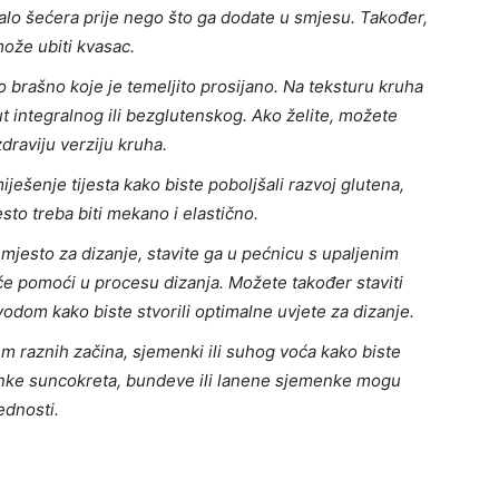
alo šećera prije nego što ga dodate u smjesu. Također,
može ubiti kvasac.
no brašno koje je temeljito prosijano. Na teksturu kruha
ut integralnog ili bezglutenskog. Ako želite, možete
zdraviju verziju kruha.
iješenje tijesta kako biste poboljšali razvoj glutena,
sto treba biti mekano i elastično.
mjesto za dizanje, stavite ga u pećnicu s upaljenim
a će pomoći u procesu dizanja. Možete također staviti
odom kako biste stvorili optimalne uvjete za dizanje.
m raznih začina, sjemenki ili suhog voća kako biste
menke suncokreta, bundeve ili lanene sjemenke mogu
ednosti.