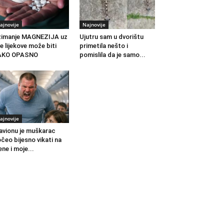
ajnovije
Najnovije
zimanje MAGNEZIJA uz
Ujutru sam u dvorištu
e lijekove može biti
primetila nešto i
AKO OPASNO
pomislila da je samo...
ajnovije
avionu je muškarac
čeo bijesno vikati na
ne i moje...