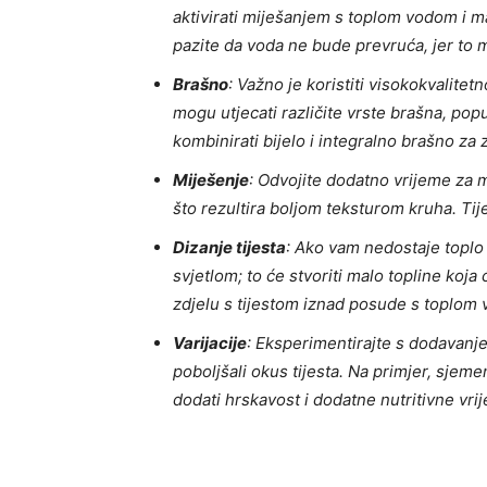
aktivirati miješanjem s toplom vodom i m
pazite da voda ne bude prevruća, jer to 
Brašno
: Važno je koristiti visokokvalitet
mogu utjecati različite vrste brašna, pop
kombinirati bijelo i integralno brašno za 
Miješenje
: Odvojite dodatno vrijeme za m
što rezultira boljom teksturom kruha. Tije
Dizanje tijesta
: Ako vam nedostaje toplo 
svjetlom; to će stvoriti malo topline koj
zdjelu s tijestom iznad posude s toplom v
Varijacije
: Eksperimentirajte s dodavanje
poboljšali okus tijesta. Na primjer, sje
dodati hrskavost i dodatne nutritivne vrij