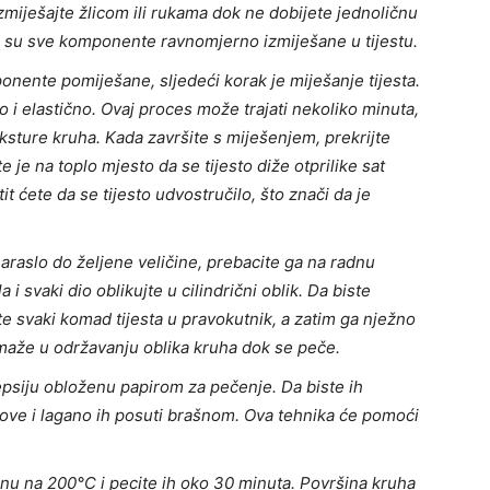
izmiješajte žlicom ili rukama dok ne dobijete jednoličnu
da su sve komponente ravnomjerno izmiješane u tijestu.
onente pomiješane, sljedeći korak je miješanje tijesta.
 i elastično. Ovaj proces može trajati nekoliko minuta,
ksture kruha. Kada završite s miješenjem, prekrijte
e je na toplo mjesto da se tijesto diže otprilike sat
t ćete da se tijesto udvostručilo, što znači da je
 naraslo do željene veličine, prebacite ga na radnu
a i svaki dio oblikujte u cilindrični oblik. Da biste
ate svaki komad tijesta u pravokutnik, a zatim ga nježno
maže u održavanju oblika kruha dok se peče.
tepsiju obloženu papirom za pečenje. Da biste ih
hove i lagano ih posuti brašnom. Ova tehnika će pomoći
janu na 200°C i pecite ih oko 30 minuta. Površina kruha