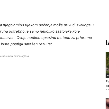
, a njegov miris tijekom pečenja može privući svakoga u
ruha potrebno je samo nekoliko sastojaka koje
jednostavan. Ovdje nudimo opsežnu metodu za pripremu
I
iste postigli savršen rezultat.
se nastavlja nakon oglasa
N
Pr
sa
čo