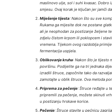
maslinovo ulje, sol i suhi kvasac. Dobro 
smjesu. Ovaj korak je ključan jer jamči 
Miješenje tijesta
: Nakon što su sve komp
Rukama ga mijesite dok ne postane glatko
ali je neophodan za postizanje željene te
zdjelu čistom krpom ili poklopcem i stavit
vremena. Tijekom ovog razdoblja primijeti
fermentacija uspjela.
Oblikovanje kruha
: Nakon što je tijesto
površinu. Podijelite ga na tri jednaka dijel
izradili štruce, započnite tako da razvalj
zamotajte u oblik štruce. Ova metoda po
Priprema za pečenje
: Štruce ređajte u 
pripremili za pečenje, možete skinuti vr
u postizanju hrskave korice.
Pečenje
: Štruce stavite u pećnicu zagri