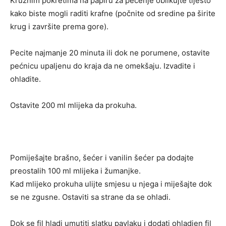
Kružnim pokretima na papiru za pečenje oblikujte tijesto
kako biste mogli raditi krafne (počnite od sredine pa širite
krug i završite prema gore).
Pecite najmanje 20 minuta ili dok ne porumene, ostavite
pećnicu upaljenu do kraja da ne omekšaju. Izvadite i
ohladite.
Ostavite 200 ml mlijeka da prokuha.
Pomiješajte brašno, šećer i vanilin šećer pa dodajte
preostalih 100 ml mlijeka i žumanjke.
Kad mlijeko prokuha ulijte smjesu u njega i miješajte dok
se ne zgusne. Ostaviti sa strane da se ohladi.
Dok se fil hladi umutiti slatku pavlaku i dodati ohladjen fil