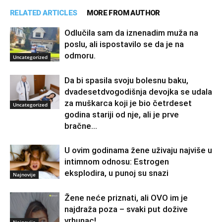
RELATED ARTICLES
MORE FROM AUTHOR
Odlučila sam da iznenadim muža na
poslu, ali ispostavilo se da je na
odmoru.
Uncategorized
Da bi spasila svoju bolesnu baku,
dvadesetdvogodišnja devojka se udala
za muškarca koji je bio četrdeset
Uncategorized
godina stariji od nje, ali je prve
bračne...
U ovim godinama žene uživaju najviše u
intimnom odnosu: Estrogen
eksplodira, u punoj su snazi
Najnovije
Žene neće priznati, ali OVO im je
najdraža poza – svaki put dožive
vrhunac!
Najnovije