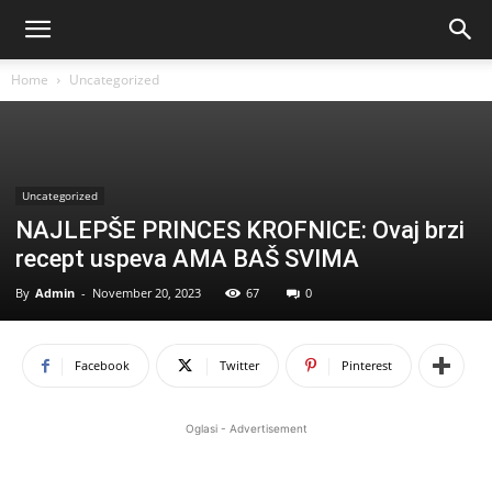
Home
Uncategorized
Uncategorized
NAJLEPŠE PRINCES KROFNICE: Ovaj brzi
recept uspeva AMA BAŠ SVIMA
By
Admin
-
November 20, 2023
67
0
Facebook
Twitter
Pinterest
Oglasi - Advertisement