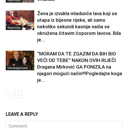
Žena je izvukla mladunče lava koji se
utapa iz bijesne rijeke, ali samo
nekoliko sekundi kasnije našla se
Najnovije
okružena čitavim čoporom lavova. Bila
je...
“MORAM DA TE ZGAZIM DA BIH BIO
VEĆI OD TEBE” NAKON OVIH RIJEČI
Dragana Mirković GA PONIZILA na
Uncategorized
njagori mogući način!!!Pogledajte koga
je...
LEAVE A REPLY