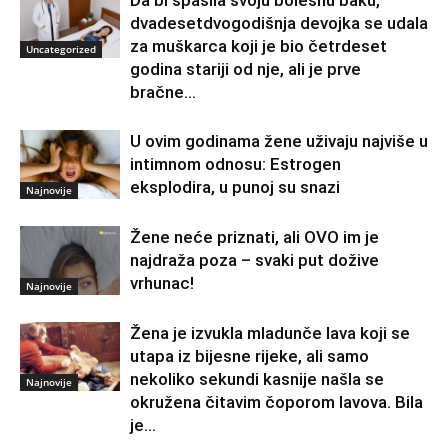
Da bi spasila svoju bolesnu baku,
dvadesetdvogodišnja devojka se udala
za muškarca koji je bio četrdeset
Uncategorized
godina stariji od nje, ali je prve
bračne...
U ovim godinama žene uživaju najviše u
intimnom odnosu: Estrogen
eksplodira, u punoj su snazi
Najnovije
Žene neće priznati, ali OVO im je
najdraža poza – svaki put dožive
vrhunac!
Najnovije
Žena je izvukla mladunče lava koji se
utapa iz bijesne rijeke, ali samo
nekoliko sekundi kasnije našla se
Najnovije
okružena čitavim čoporom lavova. Bila
je...