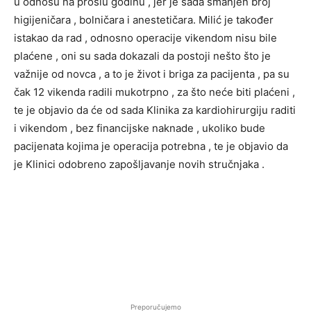
u odnosu na prošlu godinu , jer je sada smanjen broj
higijeničara , bolničara i anestetičara. Milić je također
istakao da rad , odnosno operacije vikendom nisu bile
plaćene , oni su sada dokazali da postoji nešto što je
važnije od novca , a to je život i briga za pacijenta , pa su
čak 12 vikenda radili mukotrpno , za što neće biti plaćeni ,
te je objavio da će od sada Klinika za kardiohirurgiju raditi
i vikendom , bez financijske naknade , ukoliko bude
pacijenata kojima je operacija potrebna , te je objavio da
je Klinici odobreno zapošljavanje novih stručnjaka .
Preporučujemo