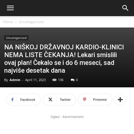
Home
Uncategorized
Uncategorized
NA NIŠKOJ DRŽAVNOJ KARDIO-KLINICI
NEMA LISTE ČEKANJA! Lekari smislili
ovaj plan! Čekalo se i do 6 meseci, sad
najviše desetak dana
By
Admin
-
April 11, 2023
136
0
Facebook
Twitter
Pinterest
Oglasi - Advertisement