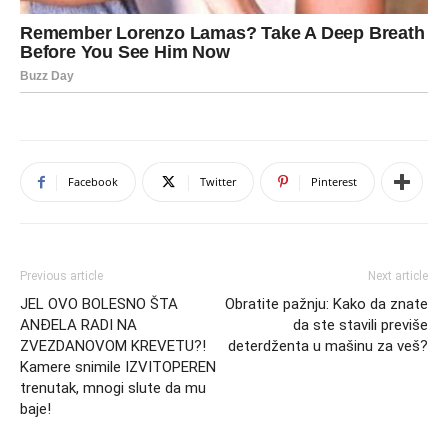
Facebook
Twitter
Pinterest
Previous article
Next article
JEL OVO BOLESNO ŠTA
Obratite pažnju: Kako da znate
ANĐELA RADI NA
da ste stavili previše
ZVEZDANOVOM KREVETU?!
deterdženta u mašinu za veš?
Kamere snimile IZVITOPEREN
trenutak, mnogi slute da mu
baje!