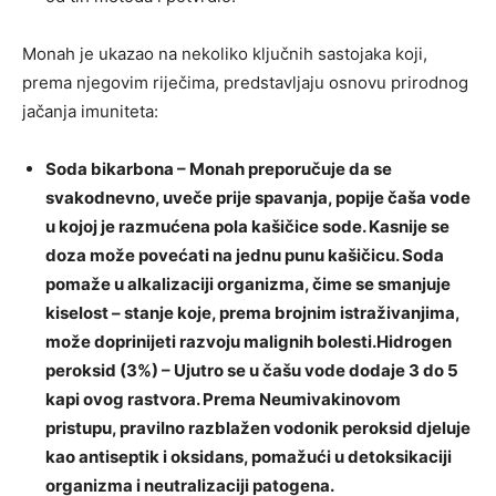
Monah je ukazao na nekoliko ključnih sastojaka koji,
prema njegovim riječima, predstavljaju osnovu prirodnog
jačanja imuniteta:
Soda bikarbona – Monah preporučuje da se
svakodnevno, uveče prije spavanja, popije čaša vode
u kojoj je razmućena pola kašičice sode. Kasnije se
doza može povećati na jednu punu kašičicu. Soda
pomaže u alkalizaciji organizma, čime se smanjuje
kiselost – stanje koje, prema brojnim istraživanjima,
može doprinijeti razvoju malignih bolesti.Hidrogen
peroksid (3%) – Ujutro se u čašu vode dodaje 3 do 5
kapi ovog rastvora. Prema Neumivakinovom
pristupu, pravilno razblažen vodonik peroksid djeluje
kao antiseptik i oksidans, pomažući u detoksikaciji
organizma i neutralizaciji patogena.