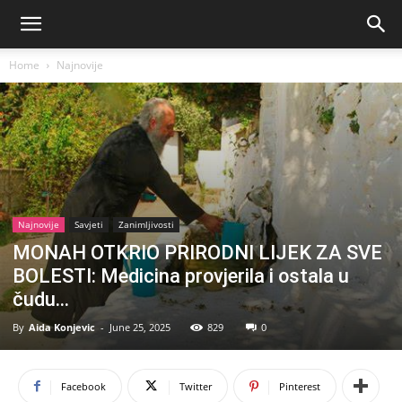
Home
Najnovije
Najnovije
Savjeti
Zanimljivosti
MONAH OTKRIO PRIRODNI LIJEK ZA SVE
BOLESTI: Medicina provjerila i ostala u
čudu…
By
Aida Konjevic
-
June 25, 2025
829
0
Facebook
Twitter
Pinterest