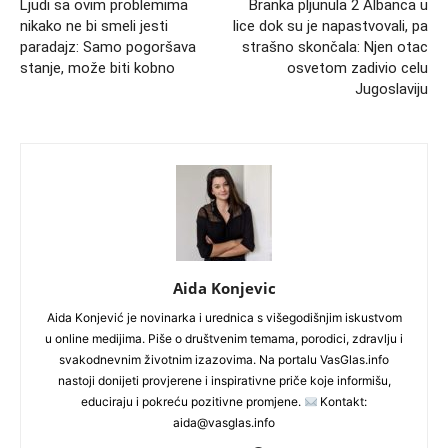
Ljudi sa ovim problemima
Branka pljunula 2 Albanca u
nikako ne bi smeli jesti
lice dok su je napastvovali, pa
paradajz: Samo pogoršava
strašno skončala: Njen otac
stanje, može biti kobno
osvetom zadivio celu
Jugoslaviju
Aida Konjevic
Aida Konjević je novinarka i urednica s višegodišnjim iskustvom
u online medijima. Piše o društvenim temama, porodici, zdravlju i
svakodnevnim životnim izazovima. Na portalu VasGlas.info
nastoji donijeti provjerene i inspirativne priče koje informišu,
educiraju i pokreću pozitivne promjene.
Kontakt:
aida@vasglas.info