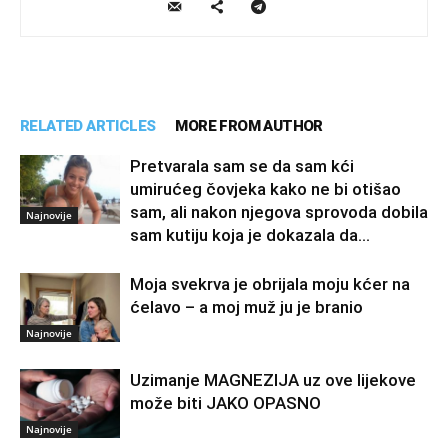
RELATED ARTICLES
MORE FROM AUTHOR
Pretvarala sam se da sam kći
umirućeg čovjeka kako ne bi otišao
sam, ali nakon njegova sprovoda dobila
Najnovije
sam kutiju koja je dokazala da...
Moja svekrva je obrijala moju kćer na
ćelavo – a moj muž ju je branio
Najnovije
Uzimanje MAGNEZIJA uz ove lijekove
može biti JAKO OPASNO
Najnovije