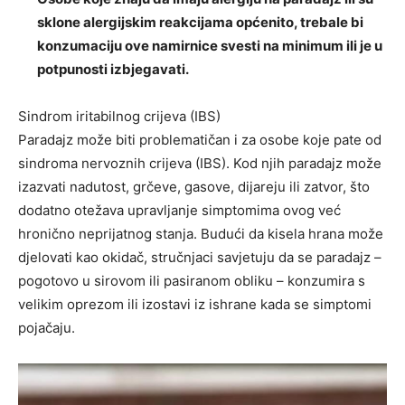
sklone alergijskim reakcijama općenito, trebale bi
konzumaciju ove namirnice svesti na minimum ili je u
potpunosti izbjegavati.
Sindrom iritabilnog crijeva (IBS)
Paradajz može biti problematičan i za osobe koje pate od
sindroma nervoznih crijeva (IBS). Kod njih paradajz može
izazvati nadutost, grčeve, gasove, dijareju ili zatvor, što
dodatno otežava upravljanje simptomima ovog već
hronično neprijatnog stanja. Budući da kisela hrana može
djelovati kao okidač, stručnjaci savjetuju da se paradajz –
pogotovo u sirovom ili pasiranom obliku – konzumira s
velikim oprezom ili izostavi iz ishrane kada se simptomi
pojačaju.