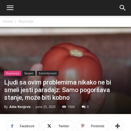
Home
Najnovije
Najnovije
Savjeti
Zanimljivosti
Ljudi sa ovim problemima nikako ne bi
smeli jesti paradajz: Samo pogoršava
stanje, može biti kobno
By
Aida Konjevic
-
June 25, 2025
1504
0
Facebook
Twitter
Pinterest