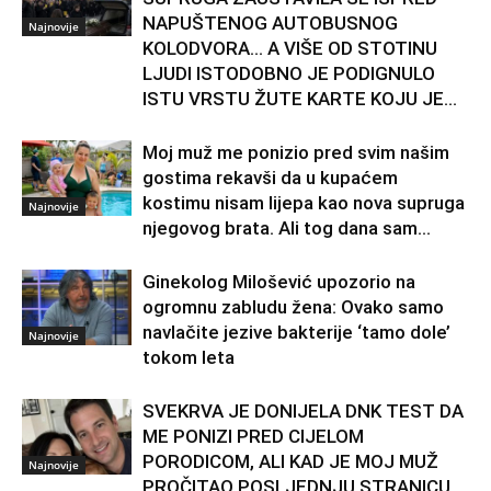
NAPUŠTENOG AUTOBUSNOG
Najnovije
KOLODVORA… A VIŠE OD STOTINU
LJUDI ISTODOBNO JE PODIGNULO
ISTU VRSTU ŽUTE KARTE KOJU JE...
Moj muž me ponizio pred svim našim
gostima rekavši da u kupaćem
kostimu nisam lijepa kao nova supruga
Najnovije
njegovog brata. Ali tog dana sam...
Ginekolog Milošević upozorio na
ogromnu zabludu žena: Ovako samo
navlačite jezive bakterije ‘tamo dole’
Najnovije
tokom leta
SVEKRVA JE DONIJELA DNK TEST DA
ME PONIZI PRED CIJELOM
PORODICOM, ALI KAD JE MOJ MUŽ
Najnovije
PROČITAO POSLJEDNJU STRANICU,