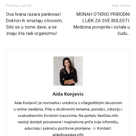
Previous article
Next article
Ova hrana razara pankreas!
MONAH OTKRIO PRIRODNI
Doktori ih smataju otrovom,
LIJEK ZA SVE BOLESTI:
Srbi se u tome dave, a ne
Medicina provjerila i ostala u
znaju šta radi organizmu!
čudu…
Aida Konjevic
Aida Konjević je novinarka i urednica s višegodišnjim iskustvom
u online medijima. Piše o društvenim temama, porodici, zdravlju i
svakodnevnim životnim izazovima. Na portalu VasGlas.info
nastoji donijeti provjerene i inspirativne priče koje informišu,
educiraju i pokreću pozitivne promjene.
Kontakt:
aida@vasglas.info