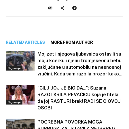
RELATED ARTICLES
MORE FROM AUTHOR
Moj zet i njegova ljubavnica ostavili su
moju kćerku i njenu tromjesečnu bebu
zaključane u automobilu na nesnosnoj
Najnovije
vrućini. Kada sam razbila prozor kako...
“CILJ JOJ JE BIO DA…”: Suzana
RAZOTKRILA PEVAČICU koja je htela
da joj RASTURI brak! RADI SE O OVOJ
Najnovije
OSOBI
POGREBNA POVORKA MOGA
SUPRUGA ZAUSTAVILA SE ISPRED