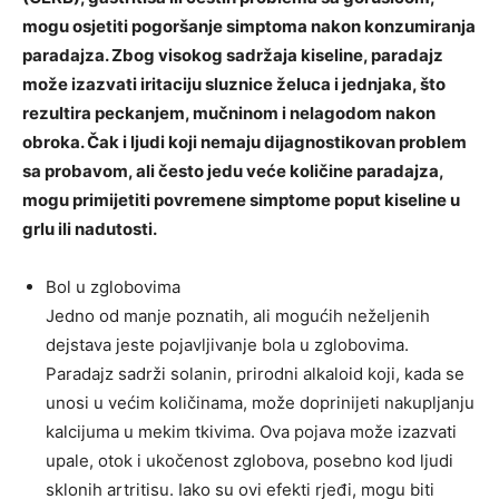
mogu osjetiti pogoršanje simptoma nakon konzumiranja
paradajza. Zbog visokog sadržaja kiseline, paradajz
može izazvati iritaciju sluznice želuca i jednjaka, što
rezultira peckanjem, mučninom i nelagodom nakon
obroka. Čak i ljudi koji nemaju dijagnostikovan problem
sa probavom, ali često jedu veće količine paradajza,
mogu primijetiti povremene simptome poput kiseline u
grlu ili nadutosti.
Bol u zglobovima
Jedno od manje poznatih, ali mogućih neželjenih
dejstava jeste pojavljivanje bola u zglobovima.
Paradajz sadrži solanin, prirodni alkaloid koji, kada se
unosi u većim količinama, može doprinijeti nakupljanju
kalcijuma u mekim tkivima. Ova pojava može izazvati
upale, otok i ukočenost zglobova, posebno kod ljudi
sklonih artritisu. Iako su ovi efekti rjeđi, mogu biti