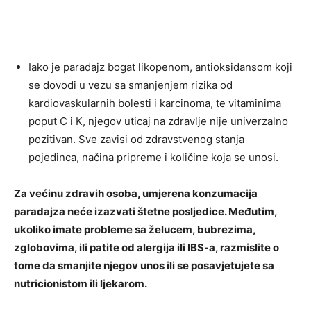
Iako je paradajz bogat likopenom, antioksidansom koji
se dovodi u vezu sa smanjenjem rizika od
kardiovaskularnih bolesti i karcinoma, te vitaminima
poput C i K, njegov uticaj na zdravlje nije univerzalno
pozitivan. Sve zavisi od zdravstvenog stanja
pojedinca, načina pripreme i količine koja se unosi.
Za većinu zdravih osoba, umjerena konzumacija
paradajza neće izazvati štetne posljedice. Međutim,
ukoliko imate probleme sa želucem, bubrezima,
zglobovima, ili patite od alergija ili IBS-a, razmislite o
tome da smanjite njegov unos ili se posavjetujete sa
nutricionistom ili ljekarom.