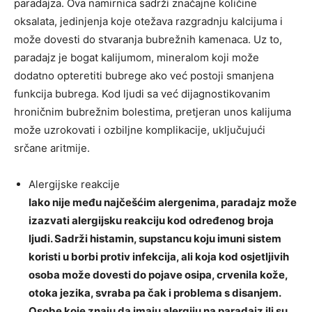
paradajza. Ova namirnica sadrži značajne količine
oksalata, jedinjenja koje otežava razgradnju kalcijuma i
može dovesti do stvaranja bubrežnih kamenaca. Uz to,
paradajz je bogat kalijumom, mineralom koji može
dodatno opteretiti bubrege ako već postoji smanjena
funkcija bubrega. Kod ljudi sa već dijagnostikovanim
hroničnim bubrežnim bolestima, pretjeran unos kalijuma
može uzrokovati i ozbiljne komplikacije, uključujući
srčane aritmije.
Alergijske reakcije
Iako nije među najčešćim alergenima, paradajz može
izazvati alergijsku reakciju kod određenog broja
ljudi. Sadrži histamin, supstancu koju imuni sistem
koristi u borbi protiv infekcija, ali koja kod osjetljivih
osoba može dovesti do pojave osipa, crvenila kože,
otoka jezika, svraba pa čak i problema s disanjem.
Osobe koje znaju da imaju alergiju na paradajz ili su