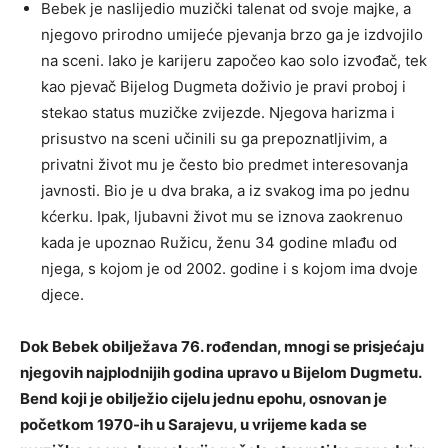
Bebek je naslijedio muzički talenat od svoje majke, a
njegovo prirodno umijeće pjevanja brzo ga je izdvojilo
na sceni. Iako je karijeru započeo kao solo izvođač, tek
kao pjevač Bijelog Dugmeta doživio je pravi proboj i
stekao status muzičke zvijezde. Njegova harizma i
prisustvo na sceni učinili su ga prepoznatljivim, a
privatni život mu je često bio predmet interesovanja
javnosti. Bio je u dva braka, a iz svakog ima po jednu
kćerku. Ipak, ljubavni život mu se iznova zaokrenuo
kada je upoznao Ružicu, ženu 34 godine mlađu od
njega, s kojom je od 2002. godine i s kojom ima dvoje
djece.
Dok Bebek obilježava 76. rođendan, mnogi se prisjećaju
njegovih najplodnijih godina upravo u Bijelom Dugmetu.
Bend koji je obilježio cijelu jednu epohu, osnovan je
početkom 1970-ih u Sarajevu, u vrijeme kada se