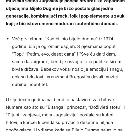
muzička scena Jugoslavije počela otvarati ka zapadnim
utjecajima. Bijelo Dugme je brzo postalo glas jedne
generacije, kombinujući rock, folk i pop elemente u zvuk
koji je bio istovremeno moderan i autentično domaći.
Već prvi album, “Kad bi’ bio bijelo dugme” iz 1974.
godine, bio je ogroman uspjeh. S pjesmama poput
“Top,” “Patim, evo, deset dana” i “Sve ću da ti dam,
samo da zaigram”, bend je osvojio srca publike širom
bivše države. Bebekov vokal nosio je emociju i snagu,
dok su tekstovi i aranžmani Bregovića davali muzici
dubinu i identitet.
U sljedećim godinama, bend je nastavio nizati hitove.
Numere kao što su “Bitanga i princeza”, “Doživjeti stotu”, i
“Pljuni i zapjevaj, moja Jugoslavijo” postale su kultni
hitovi, a koncerti benda su privlačili desetine hiljada
obožavalaca. U vrijeme kada se Bijelo Dugme nalazilo na