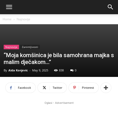
Home
Najnovije
Najnovije
Zanimljivosti
“Moja komšinica je bila samohrana majka s
malim dječakom…”
By
Aida Konjevic
-
May 9, 2025
838
0
Facebook
Twitter
Pinterest
Oglasi - Advertisement