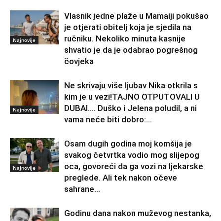
Vlasnik jedne plaže u Mamaiji pokušao
je otjerati obitelj koja je sjedila na
ručniku. Nekoliko minuta kasnije
Najnovije
shvatio je da je odabrao pogrešnog
čovjeka
Ne skrivaju više ljubav Nika otkrila s
kim je u vezi!TAJNO OTPUTOVALI U
DUBAI…. Duško i Jelena poludil, a ni
Najnovije
vama neće biti dobro:...
Osam dugih godina moj komšija je
svakog četvrtka vodio mog slijepog
oca, govoreći da ga vozi na ljekarske
Najnovije
preglede. Ali tek nakon očeve
sahrane...
Godinu dana nakon muževog nestanka,