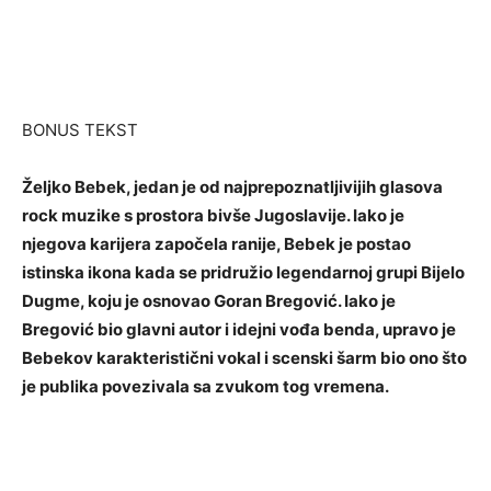
BONUS TEKST
Željko Bebek, jedan je od najprepoznatljivijih glasova
rock muzike s prostora bivše Jugoslavije. Iako je
njegova karijera započela ranije, Bebek je postao
istinska ikona kada se pridružio legendarnoj grupi Bijelo
Dugme, koju je osnovao Goran Bregović. Iako je
Bregović bio glavni autor i idejni vođa benda, upravo je
Bebekov karakteristični vokal i scenski šarm bio ono što
je publika povezivala sa zvukom tog vremena.