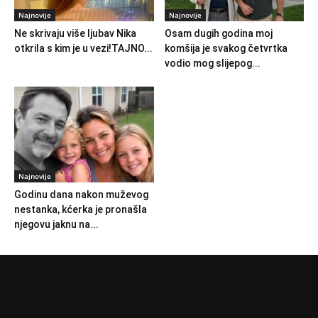
Najnovije
Najnovije
Ne skrivaju više ljubav Nika
Osam dugih godina moj
otkrila s kim je u vezi!TAJNO...
komšija je svakog četvrtka
vodio mog slijepog...
Najnovije
Godinu dana nakon muževog
nestanka, kćerka je pronašla
njegovu jaknu na...