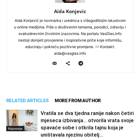
Aida Konjevic
Aida Konjević je novinarka i urednica s višegodišnjim iskustvom
u online medijima. Piše o društvenim temama, porodici, zdravlju i
svakodnevnim životnim izazovima. Na portalu VasGlas.info
nastoji donijeti provjerene i inspirativne priče koje informišu,
educiraju i pokreću pozitivne promjene.
Kontakt:
aida@vasglas.info
RELATED ARTICLES
MORE FROM AUTHOR
Vratila se dva tjedna ranije nakon četiri
mjeseca izbivanja… otvorila vrata svoje
spavaće sobe i otkrila tajnu koja je
Najnovije
uništavala njezinu obitelj…