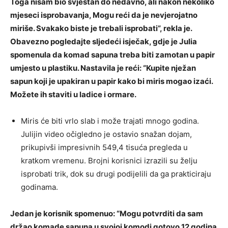
Toga nisam bio svjestan do nedavno, ali nakon nekoliko
mjeseci isprobavanja, Mogu reći da je nevjerojatno
miriše. Svakako biste je trebali isprobati”, rekla je.
Obavezno pogledajte sljedeći isječak, gdje je Julia
spomenula da komad sapuna treba biti zamotan u papir
umjesto u plastiku. Nastavila je reći: “Kupite nježan
sapun koji je upakiran u papir kako bi miris mogao izaći.
Možete ih staviti u ladice i ormare.
Miris će biti vrlo slab i može trajati mnogo godina.
Julijin video očigledno je ostavio snažan dojam,
prikupivši impresivnih 549,4 tisuća pregleda u
kratkom vremenu. Brojni korisnici izrazili su želju
isprobati trik, dok su drugi podijelili da ga prakticiraju
godinama.
Jedan je korisnik spomenuo: “Mogu potvrditi da sam
držao komade sapuna u svojoj komodi gotovo 12 godina