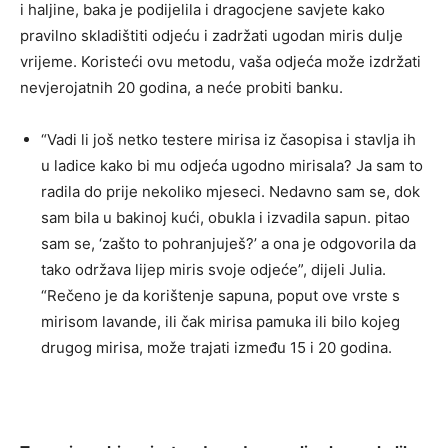
i haljine, baka je podijelila i dragocjene savjete kako
pravilno skladištiti odjeću i zadržati ugodan miris dulje
vrijeme. Koristeći ovu metodu, vaša odjeća može izdržati
nevjerojatnih 20 godina, a neće probiti banku.
“Vadi li još netko testere mirisa iz časopisa i stavlja ih
u ladice kako bi mu odjeća ugodno mirisala? Ja sam to
radila do prije nekoliko mjeseci. Nedavno sam se, dok
sam bila u bakinoj kući, obukla i izvadila sapun. pitao
sam se, ‘zašto to pohranjuješ?’ a ona je odgovorila da
tako održava lijep miris svoje odjeće”, dijeli Julia.
“Rečeno je da korištenje sapuna, poput ove vrste s
mirisom lavande, ili čak mirisa pamuka ili bilo kojeg
drugog mirisa, može trajati između 15 i 20 godina.