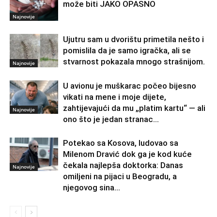
može biti JAKO OPASNO
Najnovije
Ujutru sam u dvorištu primetila nešto i
pomislila da je samo igračka, ali se
stvarnost pokazala mnogo strašnijom.
Najnovije
U avionu je muškarac počeo bijesno
vikati na mene i moje dijete,
zahtijevajući da mu „platim kartu“ — ali
Najnovije
ono što je jedan stranac...
Potekao sa Kosova, ludovao sa
Milenom Dravić dok ga je kod kuće
čekala najlepša doktorka: Danas
Najnovije
omiljeni na pijaci u Beogradu, a
njegovog sina...