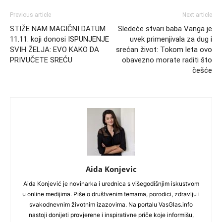
Previous article
Next article
STIŽE NAM MAGIČNI DATUM
Sledeće stvari baba Vanga je
11.11. koji donosi ISPUNJENJE
uvek primenjivala za dug i
SVIH ŽELJA: EVO KAKO DA
srećan život: Tokom leta ovo
PRIVUČETE SREĆU
obavezno morate raditi što
češće
Aida Konjevic
Aida Konjević je novinarka i urednica s višegodišnjim iskustvom
u online medijima. Piše o društvenim temama, porodici, zdravlju i
svakodnevnim životnim izazovima. Na portalu VasGlas.info
nastoji donijeti provjerene i inspirativne priče koje informišu,