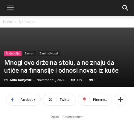
Home
Najnovije
Najnovije
Savjeti
Zanimljivosti
Mnogi ovo drže na stolu, a ne znaju da
utiče na finansije i odnosi novac iz kuće
By
Aida Konjevic
-
November 9, 2024
179
0
Facebook
Twitter
Pinterest
Oglasi - Advertisement