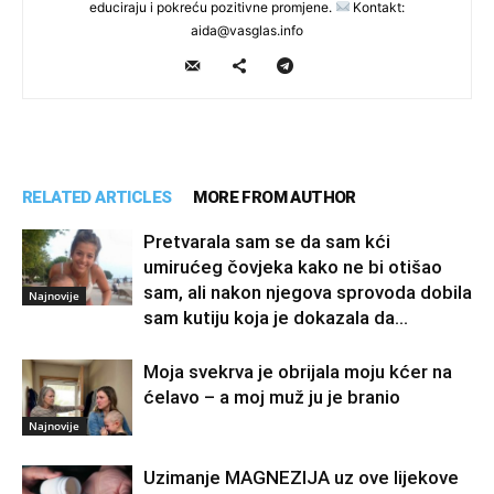
educiraju i pokreću pozitivne promjene.
Kontakt:
aida@vasglas.info
RELATED ARTICLES
MORE FROM AUTHOR
Pretvarala sam se da sam kći
umirućeg čovjeka kako ne bi otišao
sam, ali nakon njegova sprovoda dobila
Najnovije
sam kutiju koja je dokazala da...
Moja svekrva je obrijala moju kćer na
ćelavo – a moj muž ju je branio
Najnovije
Uzimanje MAGNEZIJA uz ove lijekove