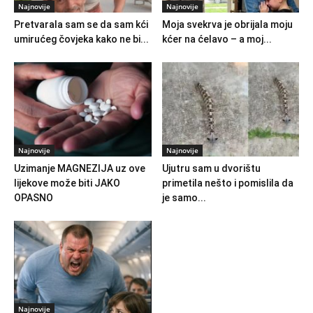
Najnovije
Najnovije
Pretvarala sam se da sam kći
Moja svekrva je obrijala moju
umirućeg čovjeka kako ne bi...
kćer na ćelavo – a moj...
Najnovije
Najnovije
Uzimanje MAGNEZIJA uz ove
Ujutru sam u dvorištu
lijekove može biti JAKO
primetila nešto i pomislila da
OPASNO
je samo...
Najnovije