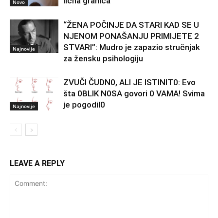
lična granica
Novo
“ŽENA POČINJE DA STARI KAD SE U
NJENOM PONAŠANJU PRIMIJETE 2
STVARI”: Mudro je zapazio stručnjak
Najnovije
za žensku psihologiju
ZVUČI ČUDN0, ALI JE ISTINIT0: Evo
šta 0BLIK N0SA govori 0 VAMA! Svima
je pogodil0
Najnovije
LEAVE A REPLY