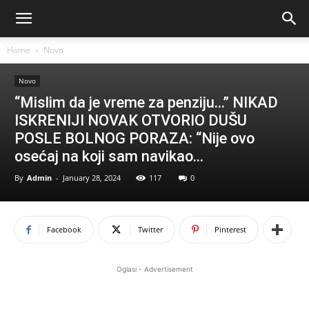
Home
Novo
Novo
“Mislim da je vreme za penziju…” NIKAD
ISKRENIJI NOVAK OTVORIO DUŠU
POSLE BOLNOG PORAZA: “Nije ovo
osećaj na koji sam navikao…
By
Admin
-
January 28, 2024
117
0
Facebook
Twitter
Pinterest
Oglasi - Advertisement