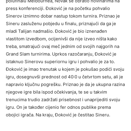
polufinalu Melbournea, Novak se obratio novinarima na
press konferenciji. Đoković je na početku pohvalio
Sinerov iznimno dobar nastup tokom turnira. Priznao je
Sineru zasluženu pobjedu u finalu, priznajući da ga je
mladi Talijan nadmašio. Đoković je bio iznenađen
vlastitom izvedbom, ocijenivši da nije izveo ništa kako
treba, smatrajući ovaj meč jednim od svojih najgorih na
Grand Slam turnirima. Uprkos razočaranju, Đoković je
istaknuo Sinerovu superiornu igru i pohvalio je za to.
Đoković je imao trenutak u kojem je pokušao podići svoju
igru, dosegnuvši prednost od 40:0 u četvrtom setu, ali je
napravio ključnu pogrešku. Priznao je da je ukupna razina
njegove igre bila ispod očekivanja, te se u takvim
trenucima trudio zadržati prisebnost i unaprijediti svoju
igru. On je također cijenio fer odnos publike prema
obojici igrača. Na kraju, Đoković je čestitao Sineru.