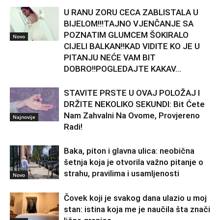
U RANU ZORU CECA ZABLISTALA U
BIJELOM!!!TAJNO VJENČANJE SA
POZNATIM GLUMCEM ŠOKIRALO
Novo
CIJELI BALKAN!!KAD VIDITE KO JE U
PITANJU NEĆE VAM BIT
DOBRO!!POGLEDAJTE KAKAV...
STAVITE PRSTE U OVAJ POLOŽAJ I
DRŽITE NEKOLIKO SEKUNDI: Bit Ćete
Nam Zahvalni Na Ovome, Provjereno
Najnovije
Radi!
Baka, piton i glavna ulica: neobična
šetnja koja je otvorila važno pitanje o
strahu, pravilima i usamljenosti
Novo
Čovek koji je svakog dana ulazio u moj
stan: istina koja me je naučila šta znači