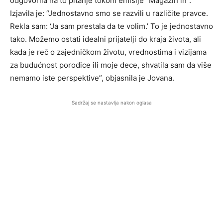
odgovorila na to pitanje tokom emisije “Magazin in”.
Izjavila je: “Jednostavno smo se razvili u različite pravce.
Rekla sam: ‘Ja sam prestala da te volim.’ To je jednostavno
tako. Možemo ostati idealni prijatelji do kraja života, ali
kada je reč o zajedničkom životu, vrednostima i vizijama
za budućnost porodice ili moje dece, shvatila sam da više
nemamo iste perspektive”, objasnila je Jovana.
Sadržaj se nastavlja nakon oglasa