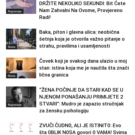
DRŽITE NEKOLIKO SEKUNDI: Bit Ćete
Nam Zahvalni Na Ovome, Provjereno
Najnovije
Radi!
Baka, piton i glavna ulica: neobična
šetnja koja je otvorila važno pitanje o
strahu, pravilima i usamljenosti
Novo
Čovek koji je svakog dana ulazio u moj
stan: istina koja me je naučila šta znači
lična granica
Novo
“ŽENA POČINJE DA STARI KAD SE U
NJENOM PONAŠANJU PRIMIJETE 2
STVARI”: Mudro je zapazio stručnjak
Najnovije
za žensku psihologiju
ZVUČI ČUDN0, ALI JE ISTINIT0: Evo
šta 0BLIK N0SA govori 0 VAMA! Svima