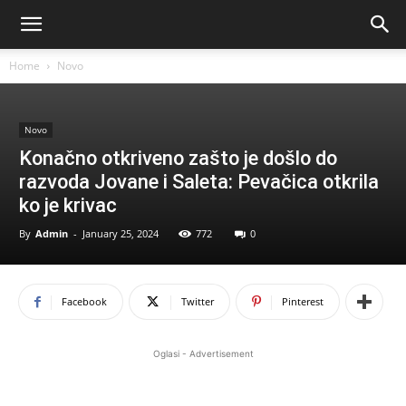
Home
Novo
Novo
Konačno otkriveno zašto je došlo do
razvoda Jovane i Saleta: Pevačica otkrila
ko je krivac
By
Admin
-
January 25, 2024
772
0
Facebook
Twitter
Pinterest
Oglasi - Advertisement