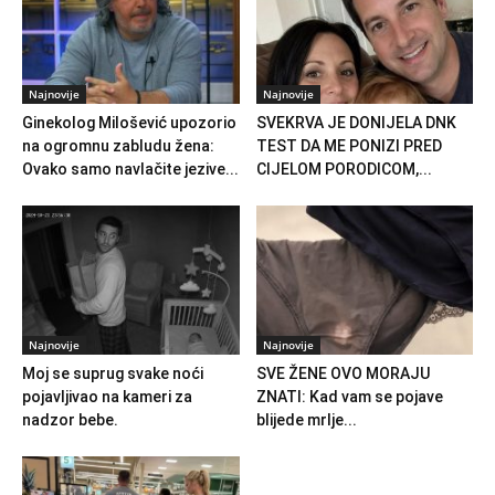
Najnovije
Najnovije
Ginekolog Milošević upozorio
SVEKRVA JE DONIJELA DNK
na ogromnu zabludu žena:
TEST DA ME PONIZI PRED
Ovako samo navlačite jezive...
CIJELOM PORODICOM,...
Najnovije
Najnovije
Moj se suprug svake noći
SVE ŽENE OVO MORAJU
pojavljivao na kameri za
ZNATI: Kad vam se pojave
nadzor bebe.
blijede mrlje...