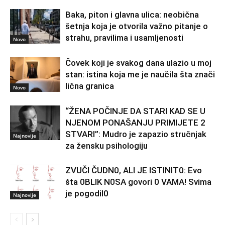
Baka, piton i glavna ulica: neobična
šetnja koja je otvorila važno pitanje o
strahu, pravilima i usamljenosti
Novo
Čovek koji je svakog dana ulazio u moj
stan: istina koja me je naučila šta znači
lična granica
Novo
“ŽENA POČINJE DA STARI KAD SE U
NJENOM PONAŠANJU PRIMIJETE 2
STVARI”: Mudro je zapazio stručnjak
Najnovije
za žensku psihologiju
ZVUČI ČUDN0, ALI JE ISTINIT0: Evo
šta 0BLIK N0SA govori 0 VAMA! Svima
je pogodil0
Najnovije