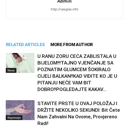
Admin
http://vasglas.info
RELATED ARTICLES
MORE FROM AUTHOR
U RANU ZORU CECA ZABLISTALA U
BIJELOM!!!TAJNO VJENČANJE SA
POZNATIM GLUMCEM ŠOKIRALO
Novo
CIJELI BALKAN!!KAD VIDITE KO JE U
PITANJU NEĆE VAM BIT
DOBRO!!POGLEDAJTE KAKAV...
STAVITE PRSTE U OVAJ POLOŽAJ I
DRŽITE NEKOLIKO SEKUNDI: Bit Ćete
Nam Zahvalni Na Ovome, Provjereno
Najnovije
Radi!