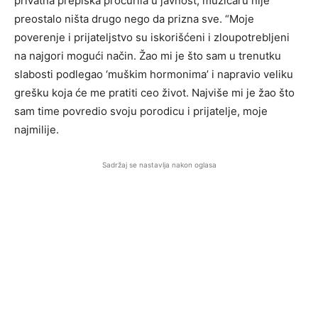
privatna prepiska procurila u javnost, muzičaru nije
preostalo ništa drugo nego da prizna sve. “Moje
poverenje i prijateljstvo su iskorišćeni i zloupotrebljeni
na najgori mogući način. Žao mi je što sam u trenutku
slabosti podlegao ‘muškim hormonima’ i napravio veliku
grešku koja će me pratiti ceo život. Najviše mi je žao što
sam time povredio svoju porodicu i prijatelje, moje
najmilije.
Sadržaj se nastavlja nakon oglasa