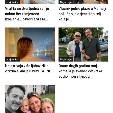
Najnovije
Najnovije
Vratila se dva tjedna ranije
Vlasnik jedne plaže u Mamaiji
nakon četiri mjeseca
pokušao je otjerati obitelj
izbivanja… otvorila vrata...
koja je...
Najnovije
Najnovije
Ne skrivaju više ljubav Nika
Osam dugih godina moj
otkrila s kim je u vezi!TAJNO...
komšija je svakog četvrtka
vodio mog slijepog...