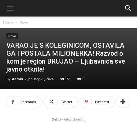
Home
Novo
Novo
VARAO JE S KOLEGINICOM, OSTAVILA
GA I POSTALA MILIONERKA! Razvod o
kom je region BRUJAO – Ljubavnica sve
javno otkrila!
By
Admin
-
January 25, 2024
72
0
Facebook
Twitter
Pinterest
Oglasi - Advertisement