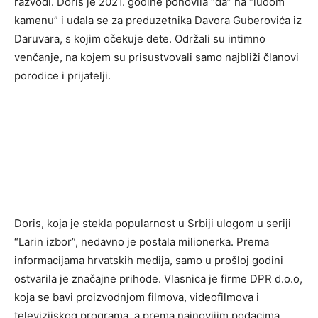
razvodi. Doris je 2021. godine ponovila “da” na “ludom
kamenu” i udala se za preduzetnika Davora Guberovića iz
Daruvara, s kojim očekuje dete. Održali su intimno
venčanje, na kojem su prisustvovali samo najbliži članovi
porodice i prijatelji.
Doris, koja je stekla popularnost u Srbiji ulogom u seriji
“Larin izbor”, nedavno je postala milionerka. Prema
informacijama hrvatskih medija, samo u prošloj godini
ostvarila je značajne prihode. Vlasnica je firme DPR d.o.o,
koja se bavi proizvodnjom filmova, videofilmova i
televizijskog programa, a prema najnovijim podacima,