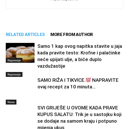
RELATED ARTICLES
MORE FROM AUTHOR
Samo 1 kap ovog napitka stavite u jaja
kada pravite testo: Krofne i palačinke
neće upijati ulje, a biće duplo
Najnovije
vazdužastije
Najnovije
SAMO RIŽA I TIKVICE.
NAPRAVITE
ovaj recept za 10 minuta…
Novo
SVI GRIJEŠE U OVOME KADA PRAVE
KUPUS SALATU: Trik je u sastojku koji
se dodaje na samom kraju i potpuno
mijenja ukus