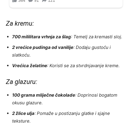
Za kremu:
700 mililitara vrhnja za šlag
: Temelj za kremasti sloj.
2 vrećice pudinga od vanilije
: Dodaju gustoću i
slatkoću.
Vrećica želatine
: Koristi se za stvrdnjavanje kreme.
Za glazuru:
100 grama mliječne čokolade
: Doprinosi bogatom
okusu glazure.
2 žlice ulja
: Pomaže u postizanju glatke i sjajne
teksture.