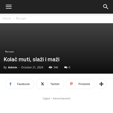
Home
Recepti
Recepti
Kolač muti, slaži i maži
By
Admin
-
October 21, 2024
346
0
Facebook
Twitter
Pinterest
Oglasi - Advertisement