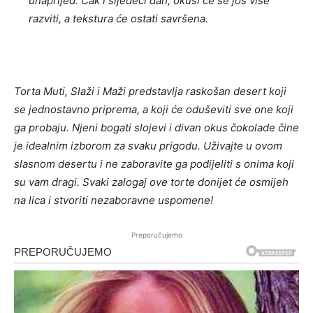
unaprijed. Čak i sljedeći dan, okusi će se još više
razviti, a tekstura će ostati savršena.
Torta Muti, Slaži i Maži predstavlja raskošan desert koji
se jednostavno priprema, a koji će oduševiti sve one koji
ga probaju. Njeni bogati slojevi i divan okus čokolade čine
je idealnim izborom za svaku prigodu. Uživajte u ovom
slasnom desertu i ne zaboravite ga podijeliti s onima koji
su vam dragi. Svaki zalogaj ove torte donijet će osmijeh
na lica i stvoriti nezaboravne uspomene!
Preporučujemo