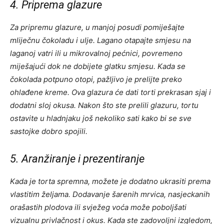
4. Priprema glazure
Za pripremu glazure, u manjoj posudi pomiješajte
mliječnu čokoladu i ulje. Lagano otapajte smjesu na
laganoj vatri ili u mikrovalnoj pećnici, povremeno
miješajući dok ne dobijete glatku smjesu. Kada se
čokolada potpuno otopi, pažljivo je prelijte preko
ohlađene kreme. Ova glazura će dati torti prekrasan sjaj i
dodatni sloj okusa. Nakon što ste prelili glazuru, tortu
ostavite u hladnjaku još nekoliko sati kako bi se sve
sastojke dobro spojili.
5. Aranžiranje i prezentiranje
Kada je torta spremna, možete je dodatno ukrasiti prema
vlastitim željama. Dodavanje šarenih mrvica, nasjeckanih
orašastih plodova ili svježeg voća može poboljšati
vizualnu privlačnost i okus. Kada ste zadovoljni izgledom,