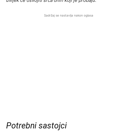
uvijek će osvojiti srca onih koji je probaju.
Sadržaj se nastavlja nakon oglasa
Potrebni sastojci