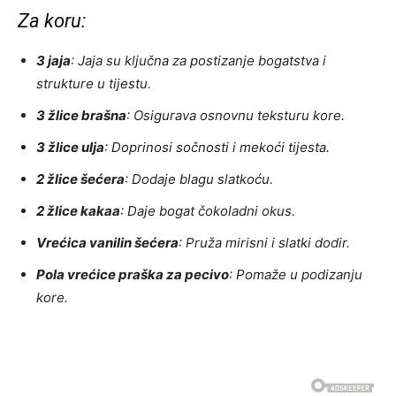
Za koru:
3 jaja
: Jaja su ključna za postizanje bogatstva i
strukture u tijestu.
3 žlice brašna
: Osigurava osnovnu teksturu kore.
3 žlice ulja
: Doprinosi sočnosti i mekoći tijesta.
2 žlice šećera
: Dodaje blagu slatkoću.
2 žlice kakaa
: Daje bogat čokoladni okus.
Vrećica vanilin šećera
: Pruža mirisni i slatki dodir.
Pola vrećice praška za pecivo
: Pomaže u podizanju
kore.