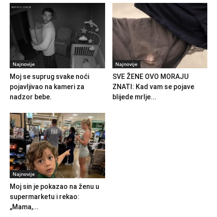
Najnovije
Najnovije
Moj se suprug svake noći
SVE ŽENE OVO MORAJU
pojavljivao na kameri za
ZNATI: Kad vam se pojave
nadzor bebe.
blijede mrlje...
Najnovije
Moj sin je pokazao na ženu u
supermarketu i rekao:
„Mama,...