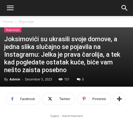
Home
Najnovije
Najnovije
Joksimovići su ukrasili svoje domove, a
jedna slika slučajno se pojavila na
Instagramu: Jelka je prava čarolija, a tek
kad pogledate ostatak kuće, biće vam
nešto zaista posebno
By
Admin
-
December 5, 2023
151
0
Facebook
Twitter
Pinterest
Oglasi - Advertisement