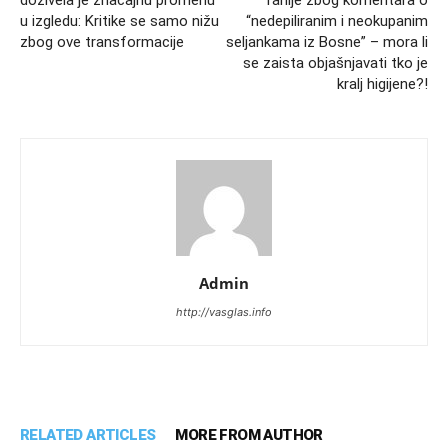
doživela je značajnu promenu
ranije zbog komentara o
u izgledu: Kritike se samo nižu
“nedepiliranim i neokupanim
zbog ove transformacije
seljankama iz Bosne” – mora li
se zaista objašnjavati tko je
kralj higijene?!
Admin
http://vasglas.info
RELATED ARTICLES
MORE FROM AUTHOR