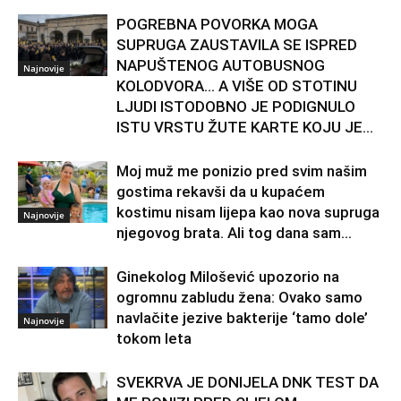
POGREBNA POVORKA MOGA
SUPRUGA ZAUSTAVILA SE ISPRED
NAPUŠTENOG AUTOBUSNOG
Najnovije
KOLODVORA… A VIŠE OD STOTINU
LJUDI ISTODOBNO JE PODIGNULO
ISTU VRSTU ŽUTE KARTE KOJU JE...
Moj muž me ponizio pred svim našim
gostima rekavši da u kupaćem
kostimu nisam lijepa kao nova supruga
Najnovije
njegovog brata. Ali tog dana sam...
Ginekolog Milošević upozorio na
ogromnu zabludu žena: Ovako samo
navlačite jezive bakterije ‘tamo dole’
Najnovije
tokom leta
SVEKRVA JE DONIJELA DNK TEST DA