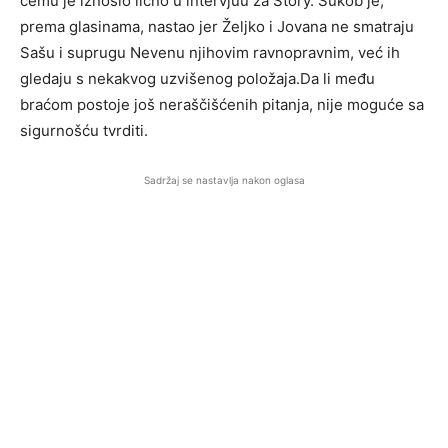
čemu je iznosio lično u intervjuu za Story. Sukob je,
prema glasinama, nastao jer Željko i Jovana ne smatraju
Sašu i suprugu Nevenu njihovim ravnopravnim, već ih
gledaju s nekakvog uzvišenog položaja.Da li među
braćom postoje još neraščišćenih pitanja, nije moguće sa
sigurnošću tvrditi.
Sadržaj se nastavlja nakon oglasa