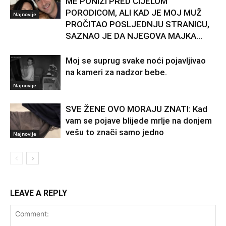
ME PONIZI PRED CIJELOM
PORODICOM, ALI KAD JE MOJ MUŽ
Najnovije
PROČITAO POSLJEDNJU STRANICU,
SAZNAO JE DA NJEGOVA MAJKA...
Moj se suprug svake noći pojavljivao
na kameri za nadzor bebe.
Najnovije
SVE ŽENE OVO MORAJU ZNATI: Kad
vam se pojave blijede mrlje na donjem
vešu to znači samo jedno
Najnovije
LEAVE A REPLY