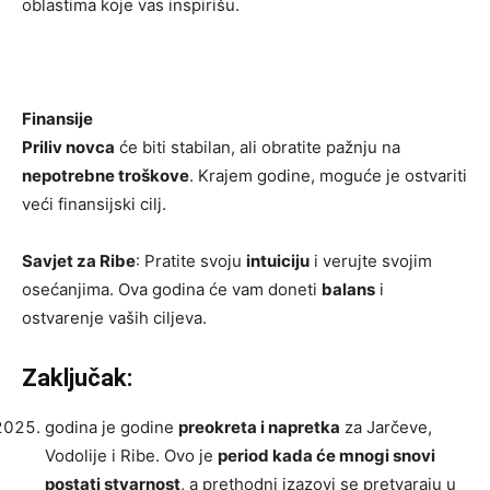
oblastima koje vas inspirišu.
Finansije
Priliv novca
će biti stabilan, ali obratite pažnju na
nepotrebne troškove
. Krajem godine, moguće je ostvariti
veći finansijski cilj.
Savjet za Ribe
: Pratite svoju
intuiciju
i verujte svojim
osećanjima. Ova godina će vam doneti
balans
i
ostvarenje vaših ciljeva.
Zaključak:
godina je godine
preokreta i napretka
za Jarčeve,
Vodolije i Ribe. Ovo je
period kada će mnogi snovi
postati stvarnost
, a prethodni izazovi se pretvaraju u