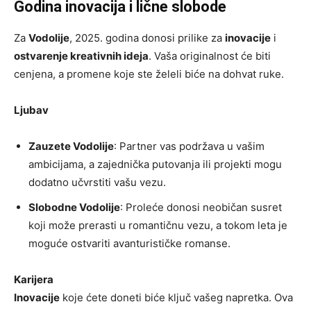
Godina inovacija i lične slobode
Za
Vodolije
, 2025. godina donosi prilike za
inovacije
i
ostvarenje kreativnih ideja
. Vaša originalnost će biti
cenjena, a promene koje ste želeli biće na dohvat ruke.
Ljubav
Zauzete Vodolije
: Partner vas podržava u vašim
ambicijama, a zajednička putovanja ili projekti mogu
dodatno učvrstiti vašu vezu.
Slobodne Vodolije
: Proleće donosi neobičan susret
koji može prerasti u romantičnu vezu, a tokom leta je
moguće ostvariti avanturističke romanse.
Karijera
Inovacije
koje ćete doneti biće ključ vašeg napretka. Ova