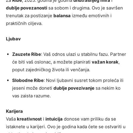
Za
Ribe
, 2025. godina je godina
unutrašnjeg mira
i
dublje povezanosti
sa sobom i drugima. Ovo je savršen
trenutak za postizanje
balansa
između emotivnih i
praktičnih ciljeva.
Ljubav
Zauzete Ribe
: Vaš odnos ulazi u stabilnu fazu. Partner
će biti vaš oslonac, a možete planirati
važan korak
,
poput zajedničkog života ili venčanja.
Slobodne Ribe
: Novi ljubavni susret tokom proleća ili
jeseni može doneti
dublje povezivanje
sa nekim ko
vas zaista razume.
Karijera
Vaša
kreativnost
i
intuicija
donose vam priliku da se
istaknete u karijeri. Ovo je godina kada ćete se ostvariti u