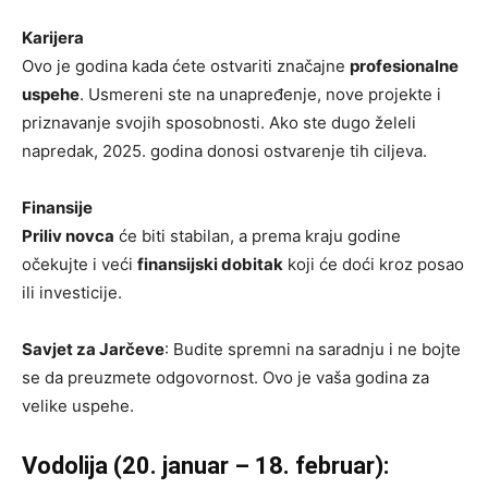
Karijera
Ovo je godina kada ćete ostvariti značajne
profesionalne
uspehe
. Usmereni ste na unapređenje, nove projekte i
priznavanje svojih sposobnosti. Ako ste dugo želeli
napredak, 2025. godina donosi ostvarenje tih ciljeva.
Finansije
Priliv novca
će biti stabilan, a prema kraju godine
očekujte i veći
finansijski dobitak
koji će doći kroz posao
ili investicije.
Savjet za Jarčeve
: Budite spremni na saradnju i ne bojte
se da preuzmete odgovornost. Ovo je vaša godina za
velike uspehe.
Vodolija (20. januar – 18. februar):