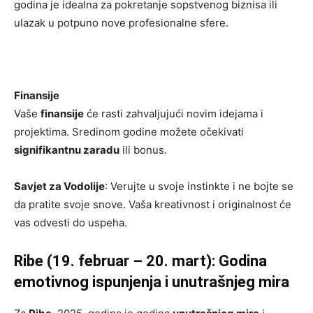
godina je idealna za pokretanje sopstvenog biznisa ili
ulazak u potpuno nove profesionalne sfere.
Finansije
Vaše
finansije
će rasti zahvaljujući novim idejama i
projektima. Sredinom godine možete očekivati
signifikantnu zaradu
ili bonus.
Savjet za Vodolije
: Verujte u svoje instinkte i ne bojte se
da pratite svoje snove. Vaša kreativnost i originalnost će
vas odvesti do uspeha.
Ribe (19. februar – 20. mart): Godina
emotivnog ispunjenja i unutrašnjeg mira