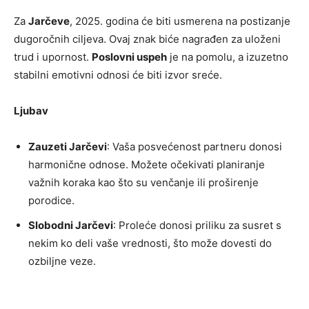
Za
Jarčeve
, 2025. godina će biti usmerena na postizanje
dugoročnih ciljeva. Ovaj znak biće nagrađen za uloženi
trud i upornost.
Poslovni uspeh
je na pomolu, a izuzetno
stabilni emotivni odnosi će biti izvor sreće.
Ljubav
Zauzeti Jarčevi
: Vaša posvećenost partneru donosi
harmonične odnose. Možete očekivati planiranje
važnih koraka kao što su venčanje ili proširenje
porodice.
Slobodni Jarčevi
: Proleće donosi priliku za susret s
nekim ko deli vaše vrednosti, što može dovesti do
ozbiljne veze.