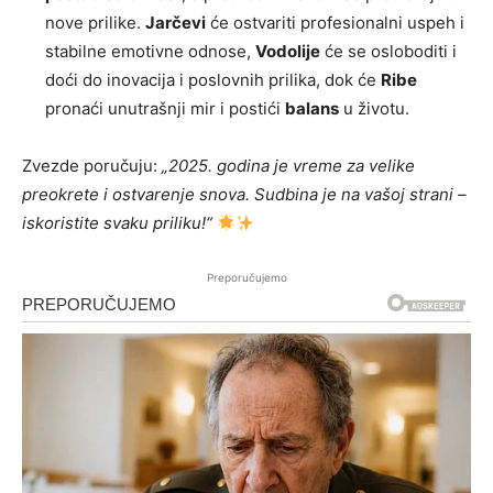
nove prilike.
Jarčevi
će ostvariti profesionalni uspeh i
stabilne emotivne odnose,
Vodolije
će se osloboditi i
doći do inovacija i poslovnih prilika, dok će
Ribe
pronaći unutrašnji mir i postići
balans
u životu.
Zvezde poručuju:
„2025. godina je vreme za velike
preokrete i ostvarenje snova. Sudbina je na vašoj strani –
iskoristite svaku priliku!“
Preporučujemo