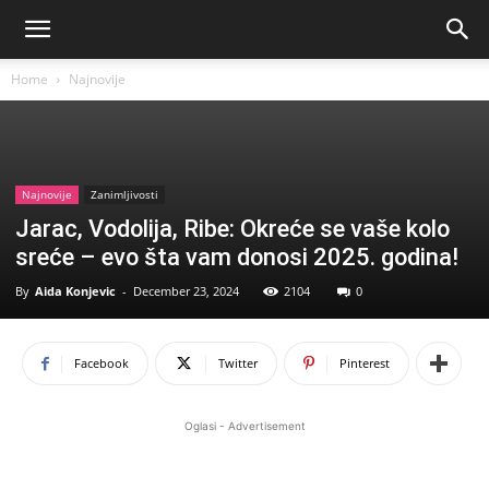
Home
Najnovije
Najnovije
Zanimljivosti
Jarac, Vodolija, Ribe: Okreće se vaše kolo
sreće – evo šta vam donosi 2025. godina!
By
Aida Konjevic
-
December 23, 2024
2104
0
Facebook
Twitter
Pinterest
Oglasi - Advertisement