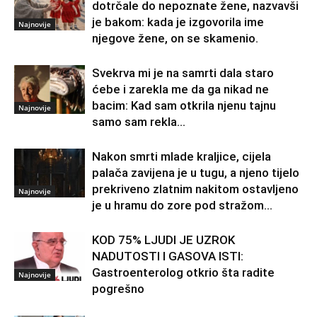
dotrčale do nepoznate žene, nazvavši
je bakom: kada je izgovorila ime
Najnovije
njegove žene, on se skamenio.
Svekrva mi je na samrti dala staro
ćebe i zarekla me da ga nikad ne
bacim: Kad sam otkrila njenu tajnu
Najnovije
samo sam rekla...
Nakon smrti mlade kraljice, cijela
palača zavijena je u tugu, a njeno tijelo
prekriveno zlatnim nakitom ostavljeno
Najnovije
je u hramu do zore pod stražom...
KOD 75% LJUDI JE UZROK
NADUTOSTI I GASOVA ISTI:
Gastroenterolog otkrio šta radite
Najnovije
pogrešno