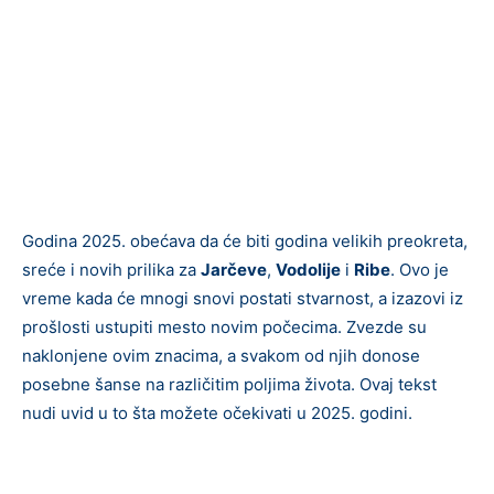
Godina 2025. obećava da će biti godina velikih preokreta,
sreće i novih prilika za
Jarčeve
,
Vodolije
i
Ribe
. Ovo je
vreme kada će mnogi snovi postati stvarnost, a izazovi iz
prošlosti ustupiti mesto novim počecima. Zvezde su
naklonjene ovim znacima, a svakom od njih donose
posebne šanse na različitim poljima života. Ovaj tekst
nudi uvid u to šta možete očekivati u 2025. godini.