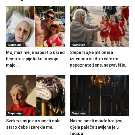
Najnovije
Najnovije
Moj muž me je napustio usred
Slepe trojke milionera
hemoterapije kako bi svojoj
iznenada su dotrčale do
majci...
nepoznate žene, nazvavši je...
Najnovije
Najnovije
Svekrva mi je na samrti dala
Nakon smrti mlade kraljice,
staro ćebe i zarekla me...
cijela palača zavijena je u
tugu, a...