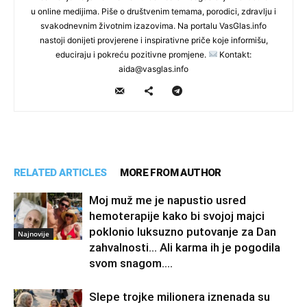
u online medijima. Piše o društvenim temama, porodici, zdravlju i
svakodnevnim životnim izazovima. Na portalu VasGlas.info
nastoji donijeti provjerene i inspirativne priče koje informišu,
educiraju i pokreću pozitivne promjene.
Kontakt:
aida@vasglas.info
RELATED ARTICLES
MORE FROM AUTHOR
Moj muž me je napustio usred
hemoterapije kako bi svojoj majci
poklonio luksuzno putovanje za Dan
Najnovije
zahvalnosti… Ali karma ih je pogodila
svom snagom....
Slepe trojke milionera iznenada su