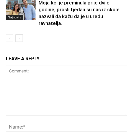
Moja kći je preminula prije dvije
godine, prošli tjedan su nas iz škole
nazvali da kažu da je u uredu
Najnovije
ravnatelja.
LEAVE A REPLY