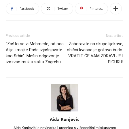
Facebook
Twitter
Pinterest
Previous article
Next article
“Zašto se vi Mehmede, od oca
Zaboravite na skupe lijekove,
Alije i majke Paše izjašnjavate
obični kvasac je gotovo čudo:
kao Srbin”: Mešin odgovor je
VRATIT ĆE VAM ZDRAVLJE I
izazvao muk u sali u Zagrebu
FIGURU!
Aida Konjevic
Aida Konjević je novinarka i urednica s višegodišnjim iskustvom