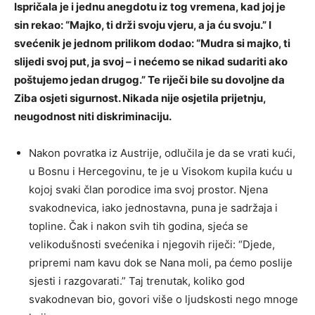
Ispričala je i jednu anegdotu iz tog vremena, kad joj je
sin rekao: “Majko, ti drži svoju vjeru, a ja ću svoju.” I
svećenik je jednom prilikom dodao: “Mudra si majko, ti
slijedi svoj put, ja svoj – i nećemo se nikad sudariti ako
poštujemo jedan drugog.” Te riječi bile su dovoljne da
Ziba osjeti sigurnost. Nikada nije osjetila prijetnju,
neugodnost niti diskriminaciju.
Nakon povratka iz Austrije, odlučila je da se vrati kući,
u Bosnu i Hercegovinu, te je u Visokom kupila kuću u
kojoj svaki član porodice ima svoj prostor. Njena
svakodnevica, iako jednostavna, puna je sadržaja i
topline. Čak i nakon svih tih godina, sjeća se
velikodušnosti svećenika i njegovih riječi: “Djede,
pripremi nam kavu dok se Nana moli, pa ćemo poslije
sjesti i razgovarati.” Taj trenutak, koliko god
svakodnevan bio, govori više o ljudskosti nego mnoge