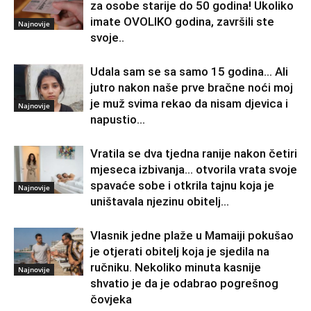
za osobe starije do 50 godina! Ukoliko
imate OVOLIKO godina, završili ste
Najnovije
svoje..
Udala sam se sa samo 15 godina… Ali
jutro nakon naše prve bračne noći moj
je muž svima rekao da nisam djevica i
Najnovije
napustio...
Vratila se dva tjedna ranije nakon četiri
mjeseca izbivanja… otvorila vrata svoje
spavaće sobe i otkrila tajnu koja je
Najnovije
uništavala njezinu obitelj…
Vlasnik jedne plaže u Mamaiji pokušao
je otjerati obitelj koja je sjedila na
ručniku. Nekoliko minuta kasnije
Najnovije
shvatio je da je odabrao pogrešnog
čovjeka