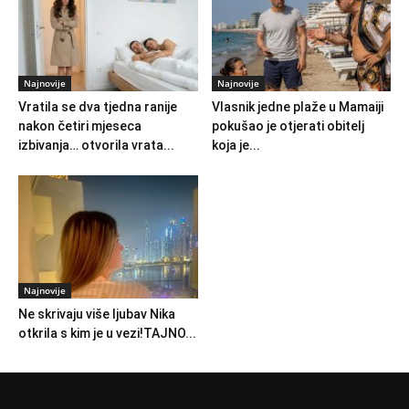
Najnovije
Najnovije
Vratila se dva tjedna ranije
Vlasnik jedne plaže u Mamaiji
nakon četiri mjeseca
pokušao je otjerati obitelj
izbivanja… otvorila vrata...
koja je...
Najnovije
Ne skrivaju više ljubav Nika
otkrila s kim je u vezi!TAJNO...