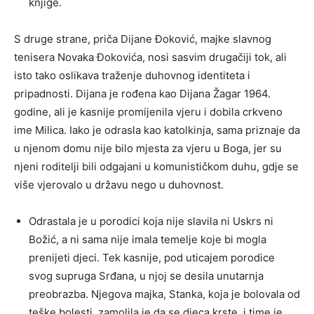
knjige.
S druge strane, priča Dijane Đoković, majke slavnog
tenisera Novaka Đokovića, nosi sasvim drugačiji tok, ali
isto tako oslikava traženje duhovnog identiteta i
pripadnosti. Dijana je rođena kao Dijana Žagar 1964.
godine, ali je kasnije promijenila vjeru i dobila crkveno
ime Milica. Iako je odrasla kao katolkinja, sama priznaje da
u njenom domu nije bilo mjesta za vjeru u Boga, jer su
njeni roditelji bili odgajani u komunističkom duhu, gdje se
više vjerovalo u državu nego u duhovnost.
Odrastala je u porodici koja nije slavila ni Uskrs ni
Božić, a ni sama nije imala temelje koje bi mogla
prenijeti djeci. Tek kasnije, pod uticajem porodice
svog supruga Srđana, u njoj se desila unutarnja
preobrazba. Njegova majka, Stanka, koja je bolovala od
teške bolesti, zamolila je da se djeca krste, i time je