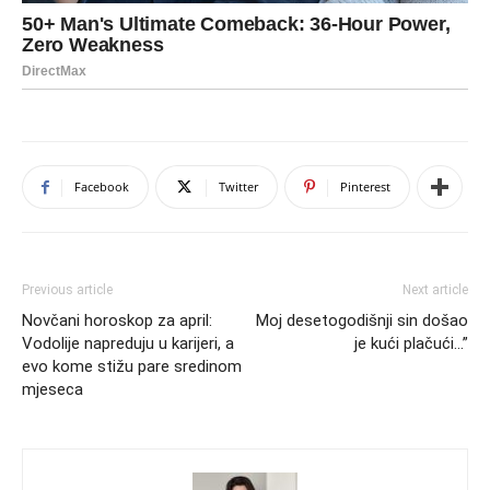
Facebook
Twitter
Pinterest
Previous article
Next article
Novčani horoskop za april:
Moj desetogodišnji sin došao
Vodolije napreduju u karijeri, a
je kući plačući…”
evo kome stižu pare sredinom
mjeseca