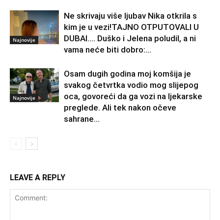
Ne skrivaju više ljubav Nika otkrila s
kim je u vezi!TAJNO OTPUTOVALI U
DUBAI…. Duško i Jelena poludil, a ni
Najnovije
vama neće biti dobro:...
Osam dugih godina moj komšija je
svakog četvrtka vodio mog slijepog
oca, govoreći da ga vozi na ljekarske
Najnovije
preglede. Ali tek nakon očeve
sahrane...
LEAVE A REPLY