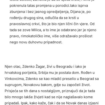
pokrenula talas promjena u porodici.Iako isprva
zbunjena i bez jasnog opredjeljenja, Dijana je, po
rođenju drugog sina, odlučila da se krsti u
pravoslavnoj crkvi, što je bio njen lični čin vjere. Od
tada se zove Milica, a to ime je odabrano jer je njeno
pravo, rimokatoličko ime, više odražavalo prošlost
nego novu duhovnu pripadnost.
Njen otac, Zdenko Žagar, živi u Beogradu i iako je
hrvatskog porijekla, Srbija mu je postala dom. Rođen u
Vinkovcima, Zdenko se kao mladić preselio u Beograd sa
suprugom, Novakovu bakom, gdje su započeli život.
Prisjeća se tih dana s nostalgijom, priznajući da je tada
bilo mnogo lakše živjeti kad se nije naglašavalo kome
pripadaš. Ipak, kako kaže, čak i da se Novak danas izjasni