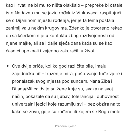
kao Hrvat, ne bi mu to ništa olakšalo – prepreke bi ostale
iste.Nedavno mu se javio rođak iz Vinkovaca, raspitujući
se o Dijaninom mjestu rođenja, jer je ta tema postala
zanimljiva u nekim krugovima. Zdenko je otvoreno rekao
da sa kćerkom nije u kontaktu zbog razdvojenosti od
njene majke, ali se i dalje sjeća dana kada su se kao
časnici upoznali i zajedno zakoračili u život.
Ove dvije priče, koliko god različite bile, imaju
zajedničku nit – traženje mira, poštovanje tuđe vjere i
pronalazak svog mjesta pod suncem. Nana Ziba i
Dijana/Milica dvije su žene koje su, svaka na svoj
način, pokazale da su ljubav, tolerancija i duhovnost
univerzalni jezici koje razumiju svi – bez obzira na to
kako se zovu, gdje su rođene ili kojem se Bogu mole.
Preporučujemo