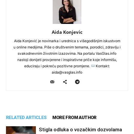
Aida Konjevic
Aida Konjević je novinarka i urednica s višegodišnjim iskustvom
u online medijima. Piše o društvenim temama, porodici, zdravlju i
svakodnevnim životnim izazovima. Na portalu VasGlas.info
nastoji donijeti provjerene i inspirativne priče koje informišu,
educiraju i pokreću pozitivne promjene.
Kontakt:
aida@vasglas.info
RELATED ARTICLES
MORE FROM AUTHOR
Stigla odluka o vozačkim dozvolama