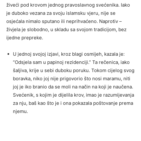
živeći pod krovom jednog pravoslavnog svećenika. Iako
je duboko vezana za svoju islamsku vjeru, nije se
osjećala nimalo sputano ili neprihvaćeno. Naprotiv –
živjela je slobodno, u skladu sa svojom tradicijom, bez
ijedne prepreke.
U jednoj svojoj izjavi, kroz blagi osmijeh, kazala je:
“Odsjela sam u papinoj rezidenciji.” Ta rečenica, iako
šaljiva, krije u sebi duboku poruku. Tokom cijelog svog
boravka, niko joj nije prigovorio što nosi maramu, niti
joj je iko branio da se moli na način na koji je naučena.
Svećenik, s kojim je dijelila krov, imao je razumijevanja
za nju, baš kao što je i ona pokazala poštovanje prema
njemu.