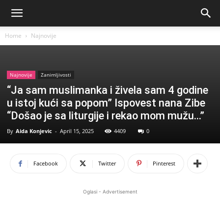
Home
Najnovije
Najnovije
Zanimljivosti
“Ja sam muslimanka i živela sam 4 godine
u istoj kući sa popom” Ispovest nana Zibe
“Došao je sa liturgije i rekao mom mužu…”
By
Aida Konjevic
-
April 15, 2025
4409
0
Facebook
Twitter
Pinterest
Oglasi - Advertisement