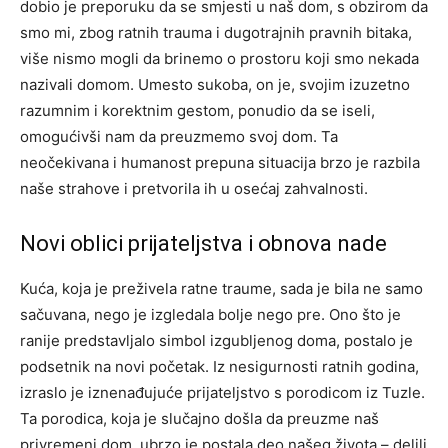
dobio je preporuku da se smjesti u naš dom, s obzirom da
smo mi, zbog ratnih trauma i dugotrajnih pravnih bitaka,
više nismo mogli da brinemo o prostoru koji smo nekada
nazivali domom. Umesto sukoba, on je, svojim izuzetno
razumnim i korektnim gestom, ponudio da se iseli,
omogućivši nam da preuzmemo svoj dom. Ta
neočekivana i humanost prepuna situacija brzo je razbila
naše strahove i pretvorila ih u osećaj zahvalnosti.
Novi oblici prijateljstva i obnova nade
Kuća, koja je preživela ratne traume, sada je bila ne samo
sačuvana, nego je izgledala bolje nego pre. Ono što je
ranije predstavljalo simbol izgubljenog doma, postalo je
podsetnik na novi početak. Iz nesigurnosti ratnih godina,
izraslo je iznenađujuće prijateljstvo s porodicom iz Tuzle.
Ta porodica, koja je slučajno došla da preuzme naš
privremeni dom, ubrzo je postala deo našeg života – delili