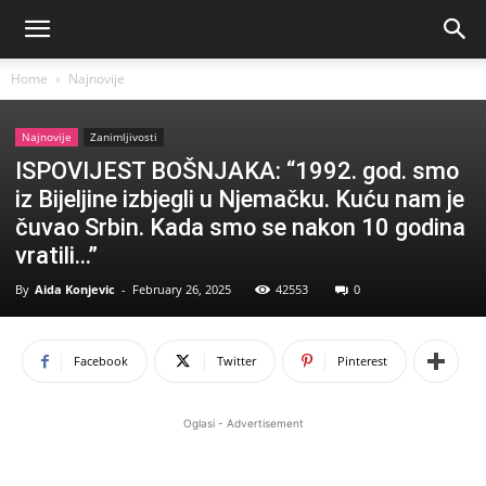
Home
Najnovije
Najnovije
Zanimljivosti
ISPOVIJEST BOŠNJAKA: “1992. god. smo
iz Bijeljine izbjegli u Njemačku. Kuću nam je
čuvao Srbin. Kada smo se nakon 10 godina
vratili…”
By
Aida Konjevic
-
February 26, 2025
42553
0
Facebook
Twitter
Pinterest
Oglasi - Advertisement