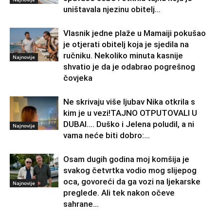
uništavala njezinu obitelj…
Vlasnik jedne plaže u Mamaiji pokušao
je otjerati obitelj koja je sjedila na
ručniku. Nekoliko minuta kasnije
Najnovije
shvatio je da je odabrao pogrešnog
čovjeka
Ne skrivaju više ljubav Nika otkrila s
kim je u vezi!TAJNO OTPUTOVALI U
DUBAI…. Duško i Jelena poludil, a ni
Najnovije
vama neće biti dobro:...
Osam dugih godina moj komšija je
svakog četvrtka vodio mog slijepog
oca, govoreći da ga vozi na ljekarske
Najnovije
preglede. Ali tek nakon očeve
sahrane...