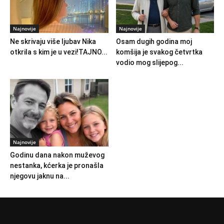
Najnovije
Najnovije
Ne skrivaju više ljubav Nika
Osam dugih godina moj
otkrila s kim je u vezi!TAJNO...
komšija je svakog četvrtka
vodio mog slijepog...
Najnovije
Godinu dana nakon muževog
nestanka, kćerka je pronašla
njegovu jaknu na...