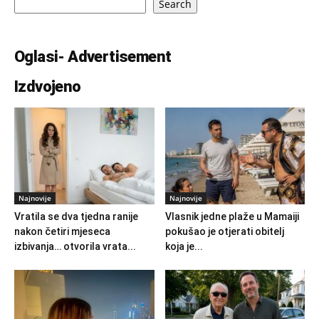
Search
Oglasi- Advertisement
Izdvojeno
Najnovije
Najnovije
Vratila se dva tjedna ranije
Vlasnik jedne plaže u Mamaiji
nakon četiri mjeseca
pokušao je otjerati obitelj
izbivanja… otvorila vrata...
koja je...