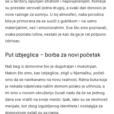
se u teritorij ispunjen strahom i nepovjerenjem. Komšije
su prestale verovati jedna drugoj, a svaki dan donosio je
nove razloge za sumnju. U toj atmosferi, naša porodica
bila je primorana da se suoči s gubitkom – ne samo
materijalnim, već i emocionalnim. Sve što smo poznavali,
svaka poznata rutina, nestalo je kao da ga je rat potpuno
izbrisao.
Put izbjeglica – borba za novi početak
Naš beg iz domovine bio je dugotrajan i mukotrpan.
Nakon što smo, kao izbjeglice, stigli u Njemačku, počeli
smo da se navikavamo na novu realnost. Ratna buka koja
je nekada odjekivala našim domom polako je utihnula, a
mi smo u novom okruženju čuvali nadu da će se jednog
dana sve vratiti na svoje mesto. Ipak, iako su se okolnosti
menjale, bol zbog izgubljenog identiteta i nostalgija za
domovinom ostali su sa nama.