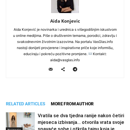
Aida Konjevic
Aida Konjević je novinarka i urednica s višegodišnjim iskustvom
u online medijima. Piše o društvenim temama, porodici, zdravlju i
svakodnevnim životnim izazovima. Na portalu VasGlas.info
nastoji donijeti provjerene i inspirativne priče koje informišu,
educiraju i pokreću pozitivne promjene.
Kontakt:
aida@vasglas.info
RELATED ARTICLES
MORE FROM AUTHOR
Vratila se dva tjedna ranije nakon četiri
mjeseca izbivanja… otvorila vrata svoje
spavaće sobe i otkrila tajnu koja je
Najnovije