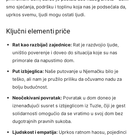
smo sjećanja, podršku i toplinu koja nas je podsećala da,
uprkos svemu, ljudi mogu ostati ljudi.
Ključni elementi priče
Rat kao razbijač zajednice:
Rat je razdvojio ljude,
uništio poverenje i doveo do situacija koje su nas
primorale da napustimo dom.
Put izbjeglica:
Naše putovanje u Njemačku bilo je
teško, ali nam je pružilo priliku da očuvamo nadu za
bolju budućnost.
Neočekivani povratak:
Povratak u dom doneo je
iznenađujući susret s izbjeglicom iz Tuzle, čiji je gest
solidarnosti omogućio da se vratimo u svoj dom bez
dugotrajnih pravnih sukoba.
Ljudskost i empatija:
Uprkos ratnom haosu, pojedinci