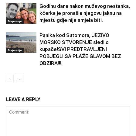
Godinu dana nakon muževog nestanka,
kćerka je pronašla njegovu jaknu na
mjestu gdje nije smjela biti.
Najnovije
Panika kod Sutomora, JEZIVO
MORSKO STVORENJE sledilo
kupače!SVI PREDTRAVLJENI
Najnovije
POBJEGLI SA PLAŽE GLAVOM BEZ
OBZIRA!!!
LEAVE A REPLY