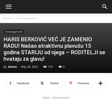
Home
Uncategorized
Uncategorized
HARIS BERKOVIĆ VEĆ JE ZAMENIO
RADU! Našao atraktivnu plavušu 15
godina STARIJU od njega – RODITELJI se
hvataju za glavu!
By
Admin
-
May 28, 2023
714
0
Facebook
Twitter
Pinterest
Oglasi - Advertisement