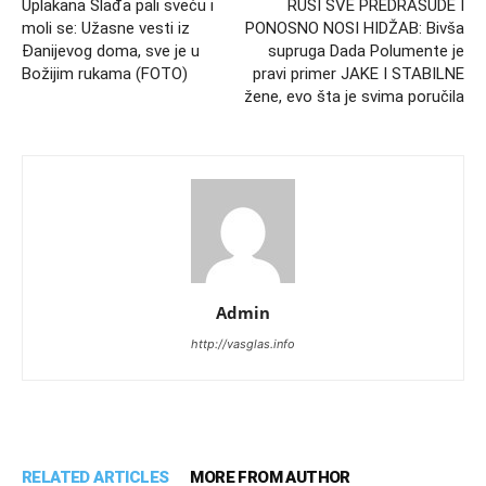
Uplakana Slađa pali sveću i
RUŠI SVE PREDRASUDE I
moli se: Užasne vesti iz
PONOSNO NOSI HIDŽAB: Bivša
Đanijevog doma, sve je u
supruga Dada Polumente je
Božijim rukama (FOTO)
pravi primer JAKE I STABILNE
žene, evo šta je svima poručila
Admin
http://vasglas.info
RELATED ARTICLES
MORE FROM AUTHOR