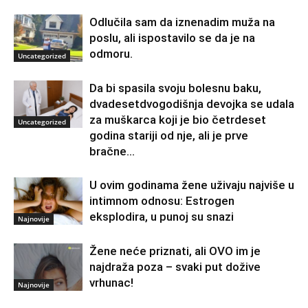
Odlučila sam da iznenadim muža na
poslu, ali ispostavilo se da je na
odmoru.
Uncategorized
Da bi spasila svoju bolesnu baku,
dvadesetdvogodišnja devojka se udala
za muškarca koji je bio četrdeset
Uncategorized
godina stariji od nje, ali je prve
bračne...
U ovim godinama žene uživaju najviše u
intimnom odnosu: Estrogen
eksplodira, u punoj su snazi
Najnovije
Žene neće priznati, ali OVO im je
najdraža poza – svaki put dožive
vrhunac!
Najnovije