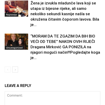
Žena je izvukla mladunče lava koji se
utapa iz bijesne rijeke, ali samo
nekoliko sekundi kasnije našla se
Najnovije
okružena čitavim čoporom lavova. Bila
je...
“MORAM DA TE ZGAZIM DA BIH BIO
VEĆI OD TEBE” NAKON OVIH RIJEČI
Dragana Mirković GA PONIZILA na
Uncategorized
njagori mogući način!!!Pogledajte koga
je...
LEAVE A REPLY