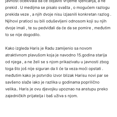
javnost očekivala da će objaviti vrijeme vjenčanja, a ne
prekid . U medijma se pisalo svašta , o mogućem razlogu
prekida veze , a njih dvoje nisu izjasnili konkretan razlog .
Njihovi pratioci su bili oduševljeni odnosom koji su njih
dvoje imali , te su pedviđali da će da se pomire , međutim
to se nije dogodilo.
Kako izgleda Haris je Radu zamijenio sa novom
atraktivnom plavušom koja je navodno 15.godina starija
od njega , a ne želi se s njom prikazivatu u javnosti zbog
toga što još nije siguran da li će ta veza moći opstati .
međutim kako je potvrdio izvor blizak Harisu novi par se
savšeno slaže iako je razlika u godinama poprilično
velika.. Haris je ovu djevojku upoznao na anstupu preko
zajedničkih prijatelja i baš uživa s njom.