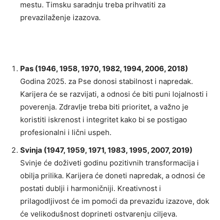
mestu. Timsku saradnju treba prihvatiti za
prevazilaženje izazova.
Pas (1946, 1958, 1970, 1982, 1994, 2006, 2018)
Godina 2025. za Pse donosi stabilnost i napredak.
Karijera će se razvijati, a odnosi će biti puni lojalnosti i
poverenja. Zdravlje treba biti prioritet, a važno je
koristiti iskrenost i integritet kako bi se postigao
profesionalni i lični uspeh.
Svinja (1947, 1959, 1971, 1983, 1995, 2007, 2019)
Svinje će doživeti godinu pozitivnih transformacija i
obilja prilika. Karijera će doneti napredak, a odnosi će
postati dublji i harmoničniji. Kreativnost i
prilagodljivost će im pomoći da prevaziđu izazove, dok
će velikodušnost doprineti ostvarenju ciljeva.