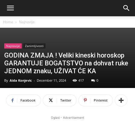
Home
Najnovije
Najnovije
Zanimljivosti
GODINA ZMAJA ! Veliki kineski horoskop
GARANTUJE BOGATSTVO na dohvat ruke
JEDNOM znaku, UŽIVAT ĆE KA
By
Aida Konjevic
-
December 11, 2024
417
0
Facebook
Twitter
Pinterest
Oglasi - Advertisement