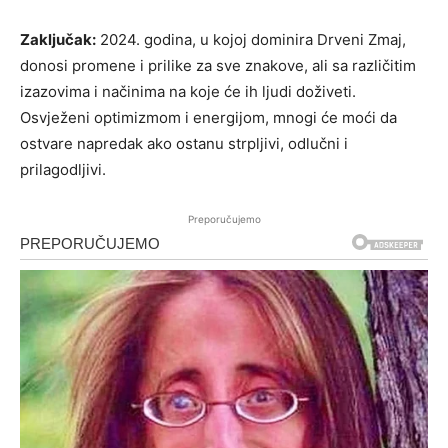
Zaključak:
2024. godina, u kojoj dominira Drveni Zmaj,
donosi promene i prilike za sve znakove, ali sa različitim
izazovima i načinima na koje će ih ljudi doživeti.
Osvježeni optimizmom i energijom, mnogi će moći da
ostvare napredak ako ostanu strpljivi, odlučni i
prilagodljivi.
Preporučujemo