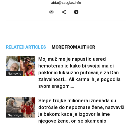
aida@vasglas.info
RELATED ARTICLES
MORE FROM AUTHOR
Moj muž me je napustio usred
hemoterapije kako bi svojoj majci
poklonio luksuzno putovanje za Dan
Najnovije
zahvalnosti… Ali karma ih je pogodila
svom snagom....
Slepe trojke milionera iznenada su
dotrčale do nepoznate žene, nazvavši
je bakom: kada je izgovorila ime
Najnovije
njegove žene, on se skamenio.