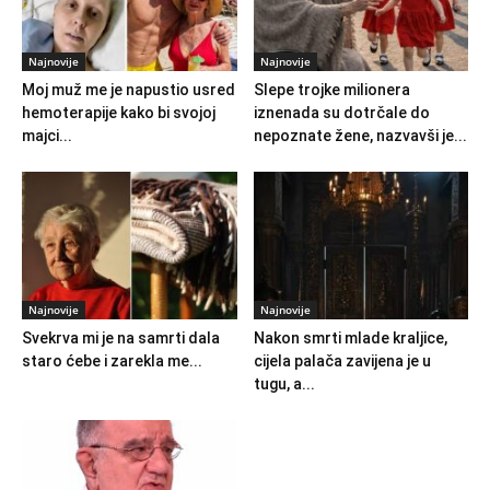
Najnovije
Najnovije
Moj muž me je napustio usred
Slepe trojke milionera
hemoterapije kako bi svojoj
iznenada su dotrčale do
majci...
nepoznate žene, nazvavši je...
Najnovije
Najnovije
Svekrva mi je na samrti dala
Nakon smrti mlade kraljice,
staro ćebe i zarekla me...
cijela palača zavijena je u
tugu, a...