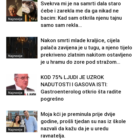
Svekrva mi je na samrti dala staro
ćebe i zarekla me da ga nikad ne
bacim: Kad sam otkrila njenu tajnu
Najnovije
samo sam rekla...
Nakon smrti mlade kraljice, cijela
palača zavijena je u tugu, a njeno tijelo
prekriveno zlatnim nakitom ostavljeno
Najnovije
je u hramu do zore pod stražom...
KOD 75% LJUDI JE UZROK
NADUTOSTI I GASOVA ISTI:
Gastroenterolog otkrio šta radite
Najnovije
pogrešno
Moja kći je preminula prije dvije
godine, prošli tjedan su nas iz škole
nazvali da kažu da je u uredu
Najnovije
ravnatelja.