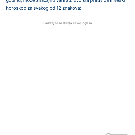
godinu, može značajno varirati. Evo šta predviđa kineski
horoskop za svakog od 12 znakova:
Sadržaj se nastavlja nakon oglasa