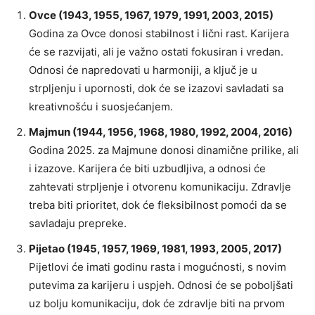
Ovce (1943, 1955, 1967, 1979, 1991, 2003, 2015)
Godina za Ovce donosi stabilnost i lični rast. Karijera
će se razvijati, ali je važno ostati fokusiran i vredan.
Odnosi će napredovati u harmoniji, a ključ je u
strpljenju i upornosti, dok će se izazovi savladati sa
kreativnošću i suosjećanjem.
Majmun (1944, 1956, 1968, 1980, 1992, 2004, 2016)
Godina 2025. za Majmune donosi dinamične prilike, ali
i izazove. Karijera će biti uzbudljiva, a odnosi će
zahtevati strpljenje i otvorenu komunikaciju. Zdravlje
treba biti prioritet, dok će fleksibilnost pomoći da se
savladaju prepreke.
Pijetao (1945, 1957, 1969, 1981, 1993, 2005, 2017)
Pijetlovi će imati godinu rasta i mogućnosti, s novim
putevima za karijeru i uspjeh. Odnosi će se poboljšati
uz bolju komunikaciju, dok će zdravlje biti na prvom