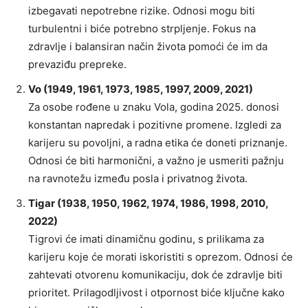
izbegavati nepotrebne rizike. Odnosi mogu biti
turbulentni i biće potrebno strpljenje. Fokus na
zdravlje i balansiran način života pomoći će im da
prevaziđu prepreke.
Vo (1949, 1961, 1973, 1985, 1997, 2009, 2021)
Za osobe rođene u znaku Vola, godina 2025. donosi
konstantan napredak i pozitivne promene. Izgledi za
karijeru su povoljni, a radna etika će doneti priznanje.
Odnosi će biti harmonični, a važno je usmeriti pažnju
na ravnotežu između posla i privatnog života.
Tigar (1938, 1950, 1962, 1974, 1986, 1998, 2010,
2022)
Tigrovi će imati dinamičnu godinu, s prilikama za
karijeru koje će morati iskoristiti s oprezom. Odnosi će
zahtevati otvorenu komunikaciju, dok će zdravlje biti
prioritet. Prilagodljivost i otpornost biće ključne kako