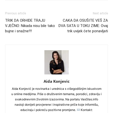
Previous article
Next article
TRIK DA ORHIDE TRAJU
CAKA DA OSUŠITE VEŠ ZA
VJEČNO: Nikada nisu bile tako
DVA SATA U TOKU ZIME: Ovaj
bujne i snažne!!!
trik uvijek ćete ponavljati
Aida Konjevic
Aida Konjević je novinarka i urednica s višegodišnjim iskustvom
u online medijima. Piše o društvenim temama, porodici, zdravlju i
svakodnevnim životnim izazovima. Na portalu VasGlas.info
nastoji donijeti provjerene i inspirativne priče koje informišu,
educiraju i pokreću pozitivne promjene.
Kontakt: