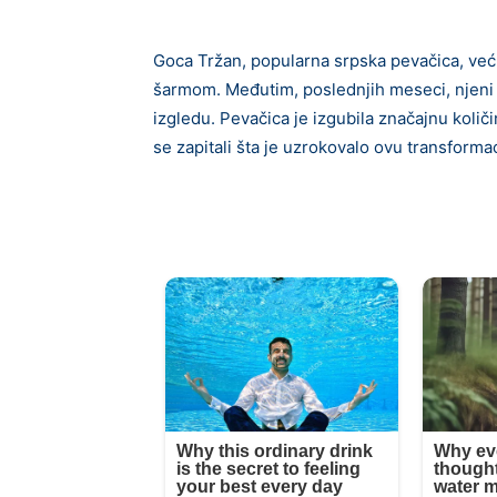
Goca Tržan, popularna srpska pevačica, već 
šarmom. Međutim, poslednjih meseci, njeni
izgledu. Pevačica je izgubila značajnu količ
se zapitali šta je uzrokovalo ovu transformac