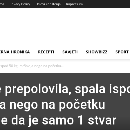
ama
Privacy Policy
Uslovi korištenja
Impressum
CRNA HRONIKA
RECEPTI
SAVJETI
SHOWBIZZ
SPORT
ispod 50 kg, mršavija nego na početku...
 prepolovila, spala isp
ja nego na početku
že da je samo 1 stvar