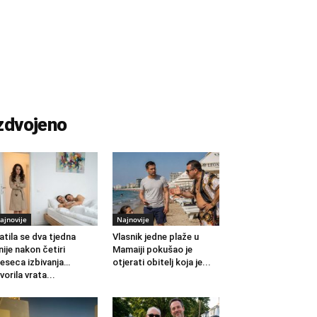
zdvojeno
ajnovije
Najnovije
atila se dva tjedna
Vlasnik jedne plaže u
nije nakon četiri
Mamaiji pokušao je
eseca izbivanja…
otjerati obitelj koja je...
vorila vrata...