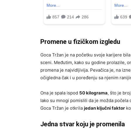
Promene u fizičkom izgledu
Goca Tržan je na početku svoje karijere bi
sceni. Međutim, kako su godine prolazile, o
promena je najvidljivija. Pevačica je, na i
očigledna čak i u poređenju sa njenim ranij
Ona je spala ispod
50 kilograma
, što je bro
Iako su mnogi pomislili da je možda počela d
Goca Tržan je otkrila
jedan ključni faktor
ko
Jedna stvar koju je promenila