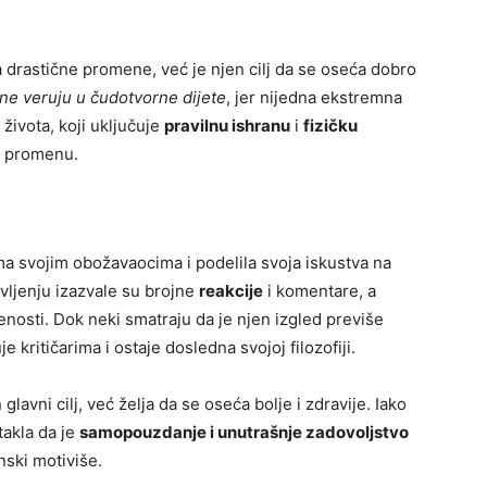
 drastične promene, već je njen cilj da se oseća dobro
 ne veruju u čudotvorne dijete
, jer nijedna ekstremna
života, koji uključuje
pravilnu ishranu
i
fizičku
vu promenu.
ma svojim obožavaocima i podelila svoja iskustva na
vljenju izazvale su brojne
reakcije
i komentare, a
renosti. Dok neki smatraju da je njen izgled previše
 kritičarima i ostaje dosledna svojoj filozofiji.
 glavni cilj, već želja da se oseća bolje i zdravije. Iako
stakla da je
samopouzdanje i unutrašnje zadovoljstvo
inski motiviše.