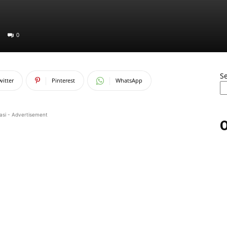
0
S
witter
Pinterest
WhatsApp
asi - Advertisement
O