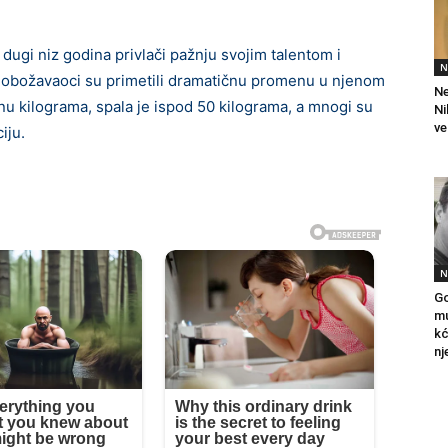
dugi niz godina privlači pažnju svojim talentom i
N
 obožavaoci su primetili dramatičnu promenu u njenom
Ne
inu kilograma, spala je ispod 50 kilograma, a mnogi su
Ni
ve
iju.
N
Go
mu
kć
nj