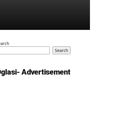
earch
Search
glasi- Advertisement