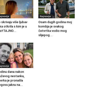
ajnovije
Najnovije
 skrivaju više ljubav
Osam dugih godina moj
ka otkrila s kim je u
komšija je svakog
zi!TAJNO...
četvrtka vodio mog
slijepog...
ajnovije
dinu dana nakon
ževog nestanka,
erka je pronašla
egovu jaknu na...