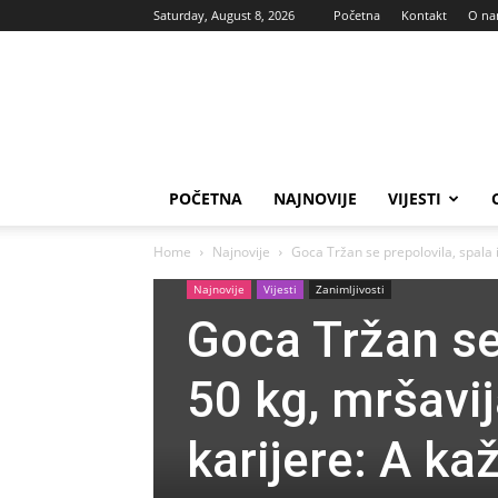
Saturday, August 8, 2026
Početna
Kontakt
O n
Vas
glas
POČETNA
NAJNOVIJE
VIJESTI
Home
Najnovije
Goca Tržan se prepolovila, spala 
Najnovije
Vijesti
Zanimljivosti
Goca Tržan se
50 kg, mršavi
karijere: A ka