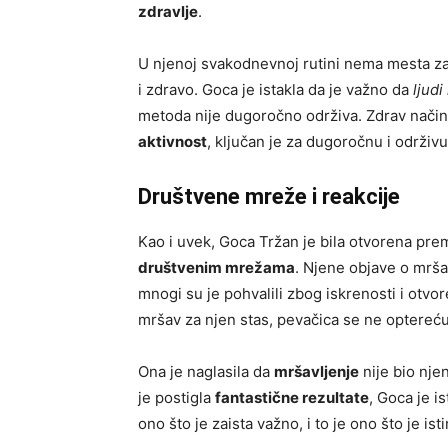
zdravlje
.
U njenoj svakodnevnoj rutini nema mesta za
i zdravo. Goca je istakla da je važno da
ljudi
metoda nije dugoročno održiva. Zdrav način 
aktivnost
, ključan je za dugoročnu i održi
Društvene mreže i reakcije
Kao i uvek, Goca Tržan je bila otvorena pre
društvenim mrežama
. Njene objave o mrša
mnogi su je pohvalili zbog iskrenosti i otvo
mršav za njen stas, pevačica se ne opterećuje
Ona je naglasila da
mršavljenje
nije bio njen
je postigla
fantastične rezultate
, Goca je i
ono što je zaista važno, i to je ono što je ist