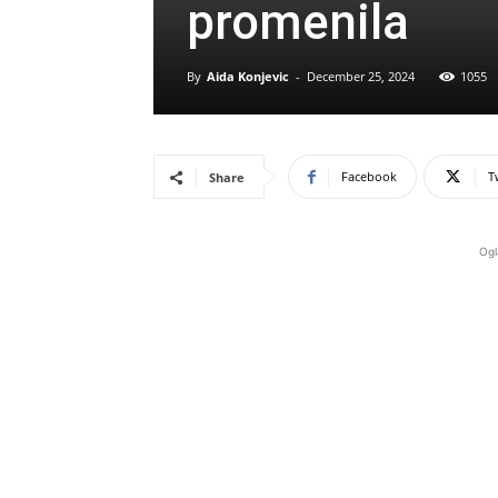
promenila
By
Aida Konjevic
-
December 25, 2024
1055
Facebook
T
Share
Ogl