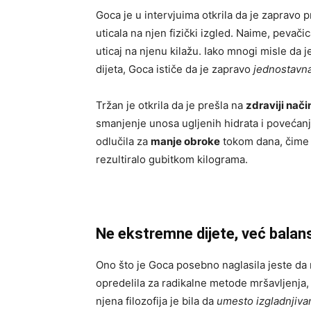
Goca je u intervjuima otkrila da je zapravo
uticala na njen fizički izgled. Naime, pevači
uticaj na njenu kilažu. Iako mnogi misle da j
dijeta, Goca ističe da je zapravo
jednostavna
Tržan je otkrila da je prešla na
zdraviji nači
smanjenje unosa ugljenih hidrata i poveća
odlučila za
manje obroke
tokom dana, čime j
rezultiralo gubitkom kilograma.
Ne ekstremne dijete, već balan
Ono što je Goca posebno naglasila jeste da 
opredelila za radikalne metode mršavljenja, k
njena filozofija je bila da
umesto izgladnjiva