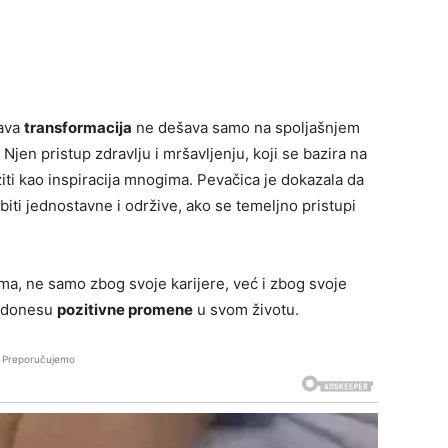
rava
transformacija
ne dešava samo na spoljašnjem
Njen pristup zdravlju i mršavljenju, koji se bazira na
iti kao inspiracija mnogima. Pevačica je dokazala da
ti jednostavne i održive, ako se temeljno pristupi
ima, ne samo zbog svoje karijere, već i zbog svoje
a donesu
pozitivne promene
u svom životu.
Preporučujemo