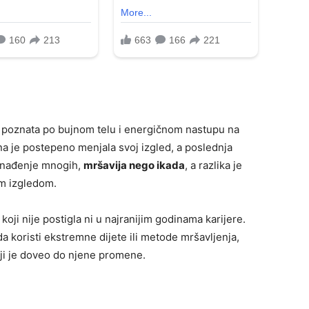
la poznata po bujnom telu i energičnom nastupu na
na je postepeno menjala svoj izgled, a poslednja
znenađenje mnogih,
mršavija nego ikada
, a razlika je
im izgledom.
j koji nije postigla ni u najranijim godinama karijere.
a koristi ekstremne dijete ili metode mršavljenja,
ji je doveo do njene promene.