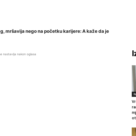
g, mršavija nego na početku karijere: A kaže da je
I
se nastavlja nakon oglasa
N
Vr
ra
mj
ot