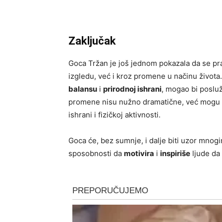
Zaključak
Goca Tržan je još jednom pokazala da se p
izgledu, već i kroz promene u načinu života. 
balansu
i
prirodnoj ishrani
, mogao bi posluž
promene nisu nužno dramatične, već mogu bi
ishrani i fizičkoj aktivnosti.
Goca će, bez sumnje, i dalje biti uzor mnog
sposobnosti da
motivira
i
inspiriše
ljude d