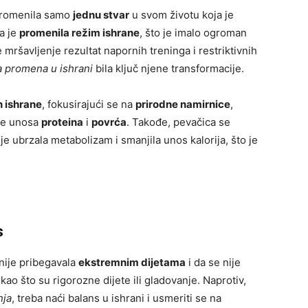
 promenila samo
jednu stvar
u svom životu koja je
ca je
promenila režim ishrane
, što je imalo ogroman
e mršavljenje rezultat napornih treninga i restriktivnih
 promena u ishrani
bila ključ njene transformacije.
n ishrane
, fokusirajući se na
prirodne namirnice
,
nje unosa
proteina
i
povrća
. Takođe, pevačica se
e ubrzala metabolizam i smanjila unos kalorija, što je
s
nije pribegavala
ekstremnim dijetama
i da se nije
ao što su rigorozne dijete ili gladovanje. Naprotiv,
nja
, treba naći balans u ishrani i usmeriti se na