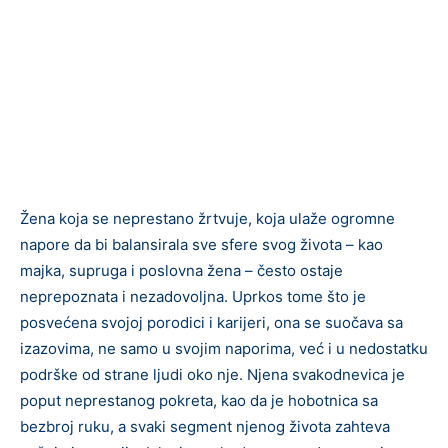
Žena koja se neprestano žrtvuje, koja ulaže ogromne
napore da bi balansirala sve sfere svog života – kao
majka, supruga i poslovna žena – često ostaje
neprepoznata i nezadovoljna. Uprkos tome što je
posvećena svojoj porodici i karijeri, ona se suočava sa
izazovima, ne samo u svojim naporima, već i u nedostatku
podrške od strane ljudi oko nje. Njena svakodnevica je
poput neprestanog pokreta, kao da je hobotnica sa
bezbroj ruku, a svaki segment njenog života zahteva