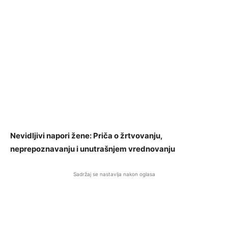
Nevidljivi napori žene: Priča o žrtvovanju,
neprepoznavanju i unutrašnjem vrednovanju
Sadržaj se nastavlja nakon oglasa