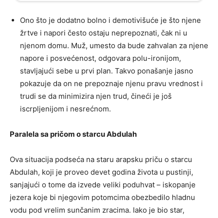
Ono što je dodatno bolno i demotivišuće je što njene
žrtve i napori često ostaju neprepoznati, čak ni u
njenom domu. Muž, umesto da bude zahvalan za njene
napore i posvećenost, odgovara polu-ironijom,
stavljajući sebe u prvi plan. Takvo ponašanje jasno
pokazuje da on ne prepoznaje njenu pravu vrednost i
trudi se da minimizira njen trud, čineći je još
iscrpljenijom i nesrećnom.
Paralela sa pričom o starcu Abdulah
Ova situacija podseća na staru arapsku priču o starcu
Abdulah, koji je proveo devet godina života u pustinji,
sanjajući o tome da izvede veliki poduhvat – iskopanje
jezera koje bi njegovim potomcima obezbedilo hladnu
vodu pod vrelim sunčanim zracima. Iako je bio star,