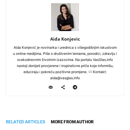
Aida Konjevic
Aida Konjević je novinarka i urednica s višegodišnjim iskustvom
u online medijima. Piše o društvenim temama, porodici, zdravlju i
svakodnevnim životnim izazovima. Na portalu VasGlas.info
nastoji donijeti provjerene i inspirativne priče koje informišu,
educiraju i pokreću pozitivne promjene.
Kontakt:
aida@vasglas.info
RELATED ARTICLES
MORE FROM AUTHOR