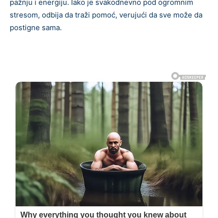
pažnju i energiju. Iako je svakodnevno pod ogromnim
stresom, odbija da traži pomoć, verujući da sve može da
postigne sama.