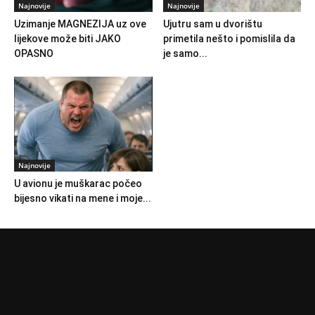
Najnovije
Najnovije
Uzimanje MAGNEZIJA uz ove
Ujutru sam u dvorištu
lijekove može biti JAKO
primetila nešto i pomislila da
OPASNO
je samo...
Najnovije
U avionu je muškarac počeo
bijesno vikati na mene i moje...