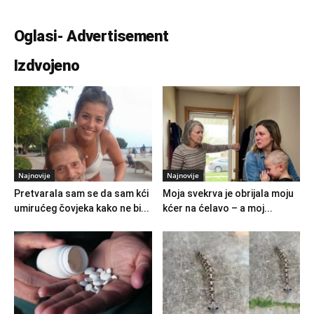
Oglasi- Advertisement
Izdvojeno
Najnovije
Najnovije
Pretvarala sam se da sam kći
Moja svekrva je obrijala moju
umirućeg čovjeka kako ne bi...
kćer na ćelavo – a moj...