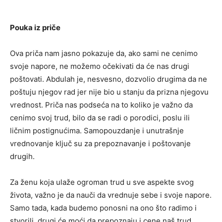
Pouka iz priče
Ova priča nam jasno pokazuje da, ako sami ne cenimo
svoje napore, ne možemo očekivati da će nas drugi
poštovati. Abdulah je, nesvesno, dozvolio drugima da ne
poštuju njegov rad jer nije bio u stanju da prizna njegovu
vrednost. Priča nas podseća na to koliko je važno da
cenimo svoj trud, bilo da se radi o porodici, poslu ili
ličnim postignućima. Samopouzdanje i unutrašnje
vrednovanje ključ su za prepoznavanje i poštovanje
drugih.
Za ženu koja ulaže ogroman trud u sve aspekte svog
života, važno je da nauči da vrednuje sebe i svoje napore.
Samo tada, kada budemo ponosni na ono što radimo i
stvorili, drugi će moći da prepoznaju i cene naš trud.