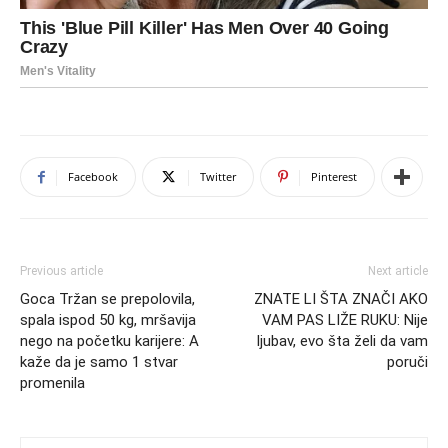
Facebook
Twitter
Pinterest
Previous article
Next article
Goca Tržan se prepolovila,
ZNATE LI ŠTA ZNAČI AKO
spala ispod 50 kg, mršavija
VAM PAS LIŽE RUKU: Nije
nego na početku karijere: A
ljubav, evo šta želi da vam
kaže da je samo 1 stvar
poruči
promenila