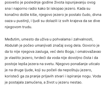
posvetio je poslednje godine života ispunjavanju ovog
sna i naporno radio kako bi iskopao jezero. Kada su
konačno došle kiše, njegovo jezero je postalo čudo, divna
oaza u pustinji, i ljudi su dolazili iz svih krajeva da se dive
njegovom trudu.
Međutim, umesto da uživa u pohvalama i zahvalnosti,
Abdulah je počeo umanjivati značaj svog dela. Govorio je
da to nije njegova zasluga, već delo Boga, i omalovažavao
je vlastito jezero, tvrdeći da voda nije dovoljno čista i da
postoje lepša jezera na svetu. Njegovo ponašanje uticalo
je na druge ljude, koji su počeli da nepoštuju jezero,
koristeći ga za pranje prljavih stvari i ispiranje nogu. Voda
je postajala zamućena, a život u jezeru nestao.