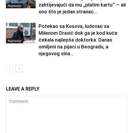
zahtijevajući da mu „platim kartu“ — ali
Najnovije
ono što je jedan stranac...
Potekao sa Kosova, ludovao sa
Milenom Dravić dok ga je kod kuće
čekala najlepša doktorka: Danas
Najnovije
omiljeni na pijaci u Beogradu, a
njegovog sina...
LEAVE A REPLY