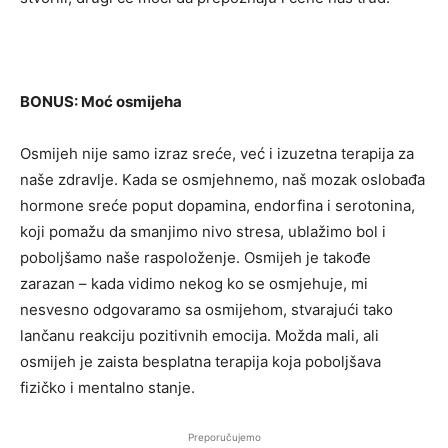
BONUS: Moć osmijeha
Osmijeh nije samo izraz sreće, već i izuzetna terapija za
naše zdravlje. Kada se osmjehnemo, naš mozak oslobađa
hormone sreće poput dopamina, endorfina i serotonina,
koji pomažu da smanjimo nivo stresa, ublažimo bol i
poboljšamo naše raspoloženje. Osmijeh je takođe
zarazan – kada vidimo nekog ko se osmjehuje, mi
nesvesno odgovaramo sa osmijehom, stvarajući tako
lančanu reakciju pozitivnih emocija. Možda mali, ali
osmijeh je zaista besplatna terapija koja poboljšava
fizičko i mentalno stanje.
Preporučujemo