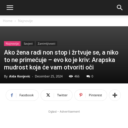
Home
Najnovije
Najnovije
Savjeti
Zanimljivosti
Ako žena radi non stop i žrtvuje se, a niko
to ne primećuje – evo ko je kriv: Arapska
mudrost koja će vam otvoriti oči
By
Aida Konjevic
-
December 25, 2024
466
0
Facebook
Twitter
Pinterest
Oglasi - Advertisement