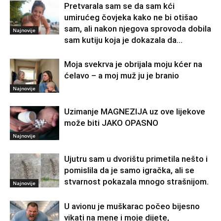
Pretvarala sam se da sam kći
umirućeg čovjeka kako ne bi otišao
sam, ali nakon njegova sprovoda dobila
Najnovije
sam kutiju koja je dokazala da...
Moja svekrva je obrijala moju kćer na
ćelavo – a moj muž ju je branio
Najnovije
Uzimanje MAGNEZIJA uz ove lijekove
može biti JAKO OPASNO
Najnovije
Ujutru sam u dvorištu primetila nešto i
pomislila da je samo igračka, ali se
stvarnost pokazala mnogo strašnijom.
Najnovije
U avionu je muškarac počeo bijesno
vikati na mene i moje dijete,